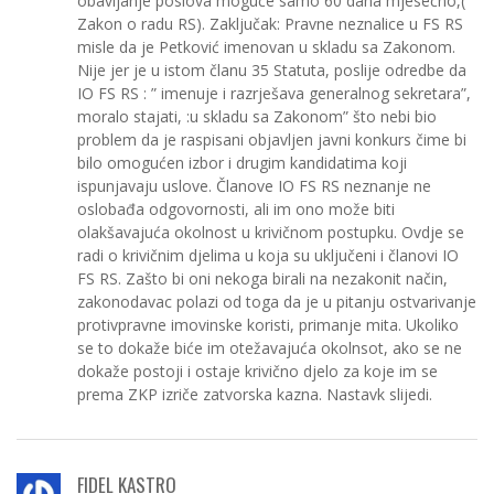
obavljanje poslova moguće samo 60 dana mjesečno,(
Zakon o radu RS). Zaključak: Pravne neznalice u FS RS
misle da je Petković imenovan u skladu sa Zakonom.
Nije jer je u istom članu 35 Statuta, poslije odredbe da
IO FS RS : ” imenuje i razrješava generalnog sekretara”,
moralo stajati, :u skladu sa Zakonom” što nebi bio
problem da je raspisani objavljen javni konkurs čime bi
bilo omogućen izbor i drugim kandidatima koji
ispunjavaju uslove. Članove IO FS RS neznanje ne
oslobađa odgovornosti, ali im ono može biti
olakšavajuća okolnost u krivičnom postupku. Ovdje se
radi o krivičnim djelima u koja su uključeni i članovi IO
FS RS. Zašto bi oni nekoga birali na nezakonit način,
zakonodavac polazi od toga da je u pitanju ostvarivanje
protivpravne imovinske koristi, primanje mita. Ukoliko
se to dokaže biće im otežavajuća okolnsot, ako se ne
dokaže postoji i ostaje krivično djelo za koje im se
prema ZKP izriče zatvorska kazna. Nastavk slijedi.
FIDEL KASTRO