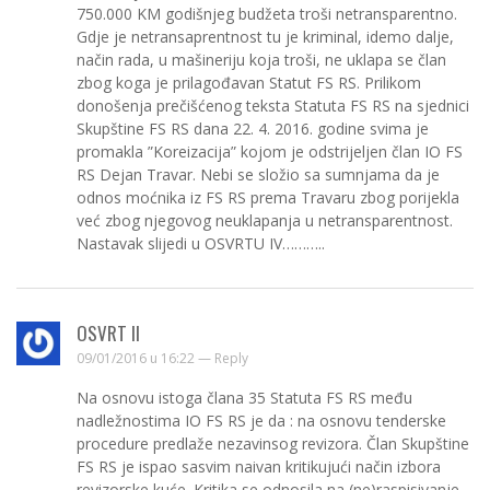
750.000 KM godišnjeg budžeta troši netransparentno.
Gdje je netransaprentnost tu je kriminal, idemo dalje,
način rada, u mašineriju koja troši, ne uklapa se član
zbog koga je prilagođavan Statut FS RS. Prilikom
donošenja prečišćenog teksta Statuta FS RS na sjednici
Skupštine FS RS dana 22. 4. 2016. godine svima je
promakla ”Koreizacija” kojom je odstrijeljen član IO FS
RS Dejan Travar. Nebi se složio sa sumnjama da je
odnos moćnika iz FS RS prema Travaru zbog porijekla
već zbog njegovog neuklapanja u netransparentnost.
Nastavak slijedi u OSVRTU IV………..
OSVRT II
09/01/2016 u 16:22 —
Reply
Na osnovu istoga člana 35 Statuta FS RS među
nadležnostima IO FS RS je da : na osnovu tenderske
procedure predlaže nezavinsog revizora. Član Skupštine
FS RS je ispao sasvim naivan kritikujući način izbora
revizorske kuće. Kritika se odnosila na (ne)raspisivanje