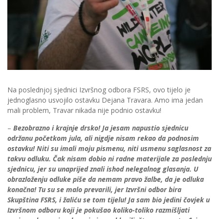
Na poslednjoj sjednici Izvršnog odbora FSRS, ovo tijelo je
jednoglasno usvojilo ostavku Dejana Travara. Amo ima jedan
mali problem, Travar nikada nije podnio ostavku!
–
Bezobrazno i krajnje drsko! Ja jesam napustio sjednicu
održanu početkom jula, ali nigdje nisam rekao da podnosim
ostavku! Niti su imali moju pismenu, niti usmenu saglasnost za
takvu odluku. Čak nisam dobio ni radne materijale za poslednju
sjednicu, jer su unaprijed znali ishod nelegalnog glasanja. U
obrazloženju odluke piše da nemam pravo žalbe, da je odluka
konačna! Tu su se malo prevarili, jer Izvršni odbor bira
Skupština FSRS, i žaliću se tom tijelu! Ja sam bio jedini čovjek u
Izvršnom odboru koji je pokušao koliko-toliko razmišljati