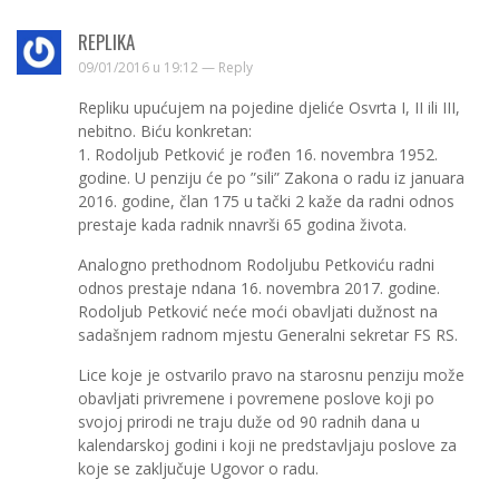
REPLIKA
09/01/2016 u 19:12 —
Reply
Repliku upućujem na pojedine djeliće Osvrta I, II ili III,
nebitno. Biću konkretan:
1. Rodoljub Petković je rođen 16. novembra 1952.
godine. U penziju će po ”sili” Zakona o radu iz januara
2016. godine, član 175 u tački 2 kaže da radni odnos
prestaje kada radnik nnavrši 65 godina života.
Analogno prethodnom Rodoljubu Petkoviću radni
odnos prestaje ndana 16. novembra 2017. godine.
Rodoljub Petković neće moći obavljati dužnost na
sadašnjem radnom mjestu Generalni sekretar FS RS.
Lice koje je ostvarilo pravo na starosnu penziju može
obavljati privremene i povremene poslove koji po
svojoj prirodi ne traju duže od 90 radnih dana u
kalendarskoj godini i koji ne predstavljaju poslove za
koje se zaključuje Ugovor o radu.