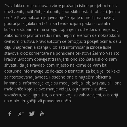
Pravdabl.com je osnovan zbog pružanja istine posjetiocima iz
društvenih, političkih, kulturnih, sportskih i ostalih oblasti. Jedino
oružje Pravdabl.com je javna riječ koja je u medijima našeg
područja izgubila na težini sa tendencijom pada i u ostalim
kućama stupanjem na snagu dopunjenih odredbi izmjenjenog
Zakonom o javnom redu i miru neprimjerenom demokratskom
civilnom društvu. Pravdabl.com će omogućiti posjetiocima, da u
cilju unapređenja stanja u oblasti informisanja iznose lične
stavove kroz komentare na ponuđene tekstove.Želimo Vas što
kraćim uvodom obavijestiti i uvjeriti ono što ćete uskoro sami
shvatiti, da je Pravdabl.com mjesto na kome će Vam biti
dostupne informacije uz dokaze o istinitosti za koje je i te kako
zainteresovana javnost. Posebno one o najtežim oblicima
kriminala, informacije koje su mediji odbijali objavljivati, ali i one
male priče koje se sve manje viđaju, o junacima iz ulice,
sokačeta, sela, igrališta, o onima koji su zaboravljeni, o istoriji
na malo drugačiji, ali pravedan način.