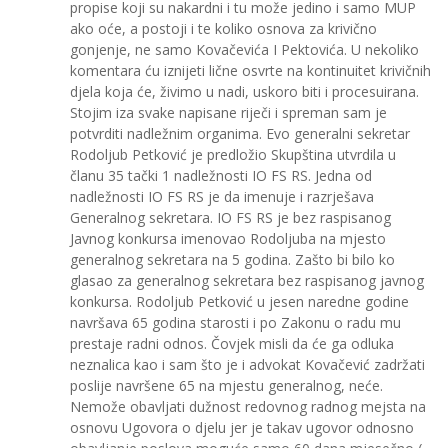
propise koji su nakardni i tu može jedino i samo MUP
ako oće, a postoji i te koliko osnova za krivično
gonjenje, ne samo Kovačevića I Pektovića. U nekoliko
komentara ću iznijeti lične osvrte na kontinuitet krivičnih
djela koja će, živimo u nadi, uskoro biti i procesuirana.
Stojim iza svake napisane riječi i spreman sam je
potvrditi nadležnim organima. Evo generalni sekretar
Rodoljub Petković je predložio Skupština utvrdila u
članu 35 tački 1 nadležnosti IO FS RS. Jedna od
nadležnosti IO FS RS je da imenuje i razrješava
Generalnog sekretara. IO FS RS je bez raspisanog
Javnog konkursa imenovao Rodoljuba na mjesto
generalnog sekretara na 5 godina. Zašto bi bilo ko
glasao za generalnog sekretara bez raspisanog javnog
konkursa. Rodoljub Petković u jesen naredne godine
navršava 65 godina starosti i po Zakonu o radu mu
prestaje radni odnos. Čovjek misli da će ga odluka
neznalica kao i sam što je i advokat Kovačević zadržati
poslije navršene 65 na mjestu generalnog, neće.
Nemože obavljati dužnost redovnog radnog mejsta na
osnovu Ugovora o djelu jer je takav ugovor odnosno