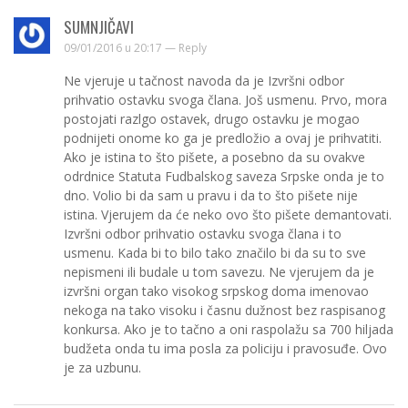
SUMNJIČAVI
09/01/2016 u 20:17 —
Reply
Ne vjeruje u tačnost navoda da je Izvršni odbor
prihvatio ostavku svoga člana. Još usmenu. Prvo, mora
postojati razlgo ostavek, drugo ostavku je mogao
podnijeti onome ko ga je predložio a ovaj je prihvatiti.
Ako je istina to što pišete, a posebno da su ovakve
odrdnice Statuta Fudbalskog saveza Srpske onda je to
dno. Volio bi da sam u pravu i da to što pišete nije
istina. Vjerujem da će neko ovo što pišete demantovati.
Izvršni odbor prihvatio ostavku svoga člana i to
usmenu. Kada bi to bilo tako značilo bi da su to sve
nepismeni ili budale u tom savezu. Ne vjerujem da je
izvršni organ tako visokog srpskog doma imenovao
nekoga na tako visoku i časnu dužnost bez raspisanog
konkursa. Ako je to tačno a oni raspolažu sa 700 hiljada
budžeta onda tu ima posla za policiju i pravosuđe. Ovo
je za uzbunu.