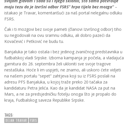
svojom glavom i sada su i njega sklonili, što samo potvrđuje
moju tezu da je Izvršni odbor FSRS” hrpa tijela bez mozga”
–
istakao je Travar, komentarišući za naš portal nelegalnu odluku
FSRS.
Čak i ti mozgovi bez svoje pameti (članovi Izvršnog odbor) tiho
su negodovali na ovu sramnu odluku, ali dobro pazeći da
Kovačević i Petković ne budu tu.
Banjaluka je tako ostala i bez jedinog zvaničnog predstavnika u
fudbalskoj vladi Srpske. Izborna kampanja je počela, a vladajuća
garnitura do 26. septembra želi ukloniti sve svoje tragove
nestašluka. Hoće li im uspjeti, ne znamo, ali uskoro ćete vidjeti
na našem portalu “sepet” zahtjeva koji su iz FSRS poslali na
adresu PFS Banjaluka, u kojoj traže preko 20 tačaka za
kandidaturu Petra Jelića. Kao da je kandidat NASA za put na
Mars, a ne za predsjedničku fotelju onoga što je propalo do
kraja, Fudbalskog saveza Republike Srpske.
TAGS:
DEJAN TRAVAR
FSRS