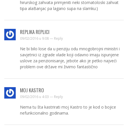
hirurskog zahvata primjeniti neki stomatoloski zahvat
tipa alaBanjac pa lagano supa na slamku:)
REPLIKA REPLICI
09/02/2016 u 9:08 —
Reply
Ne bi bilo lose da u penziju odu mnogobrojni ministri i
savjetnici iz zgrade vlade koji odavno imaju ispunjene
uslove za penzionisanje, jebote ako je petko najveći
problem ove države mi živimo fantastično
MOJ KASTRO
09/02/2016 u 4:03 —
Reply
Nema tu šta kastrirati moj Kastro to je kod o bojice
nefunkcionalno godinama.