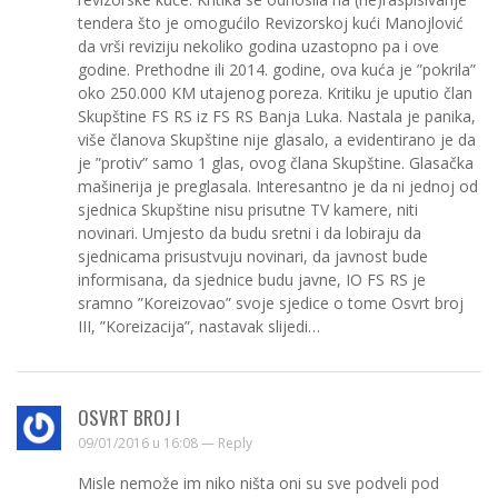
tendera što je omogućilo Revizorskoj kući Manojlović
da vrši reviziju nekoliko godina uzastopno pa i ove
godine. Prethodne ili 2014. godine, ova kuća je ”pokrila”
oko 250.000 KM utajenog poreza. Kritiku je uputio član
Skupštine FS RS iz FS RS Banja Luka. Nastala je panika,
više članova Skupštine nije glasalo, a evidentirano je da
je ”protiv” samo 1 glas, ovog člana Skupštine. Glasačka
mašinerija je preglasala. Interesantno je da ni jednoj od
sjednica Skupštine nisu prisutne TV kamere, niti
novinari. Umjesto da budu sretni i da lobiraju da
sjednicama prisustvuju novinari, da javnost bude
informisana, da sjednice budu javne, IO FS RS je
sramno ”Koreizovao” svoje sjedice o tome Osvrt broj
III, ”Koreizacija”, nastavak slijedi…
OSVRT BROJ I
09/01/2016 u 16:08 —
Reply
Misle nemože im niko ništa oni su sve podveli pod