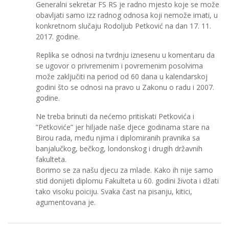
Generalni sekretar FS RS je radno mjesto koje se može
obavljati samo izz radnog odnosa koji nemože imati, u
konkretnom slučaju Rodoljub Petković na dan 17. 11.
2017. godine.
Replika se odnosi na tvrdnju iznesenu u komentaru da
se ugovor o privremenim i povremenim posolvima
može zaključiti na period od 60 dana u kalendarskoj
godini što se odnosi na pravo u Zakonu o radu i 2007.
godine.
Ne treba brinuti da nećemo pritiskati Petkovića i
”Petkoviće” jer hiljade naše djece godinama stare na
Birou rada, među njima i diplomiranih pravnika sa
banjalučkog, bečkog, londonskog i drugih državnih
fakulteta.
Borimo se za našu djecu za mlade. Kako ih nije samo
stid donijeti diplomu Fakulteta u 60. godini života i džati
tako visoku poiciju. Svaka čast na pisanju, kitici,
agumentovana je.