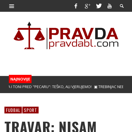
NAJNOVIJE
I TONI PRED "PECARU": TEŠKO, ALI VJERUJEMO!
▣ TREBINJAC NEBOJŠA KAPO
FUDBAL
SPORT
TRAVAR: NISAM