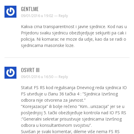
GENTLME
09/01/2016 u 19:02 —
Reply
Kakva crna transparentnost i javne sjednice. Kod nas u
Prijedoru svaku sjednicu obezbjedjuje sekjuriti pa cak i
policija. Ni komarac ne moze da udje, kao da se radi o
sjednicama masonske loze.
OSVRT III
09/01/2016 u 16:50 —
Reply
Statut FS RS kod regulisanja Dnevnog reda sjednica IO
FS utvrđuje u članu 36 tačka 4 : ”Sjednica Izvršnog
odbora nije otvorena za javnost.”
”Korejazacija” ili bolje rečeno ”Kim…unizacija” jer se u
posljednjoj 5. tački obezbjeđuje kontrola nad IO FS RS
:”Generalni sekretar prisustvuje sjednicama Izvršnog
odbora u konsultantivnom svojstvu”.
Suvišan je svaki komentar, dileme više nema FS RS