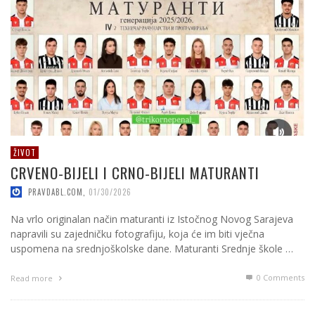
ŽIVOT
CRVENO-BIJELI I CRNO-BIJELI MATURANTI
PRAVDABL.COM
,
01/30/2026
Na vrlo originalan način maturanti iz Istočnog Novog Sarajeva
napravili su zajedničku fotografiju, koja će im biti vječna
uspomena na srednjoškolske dane. Maturanti Srednje škole …
0 Comments
Read more