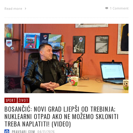
1
Comment
Read more
SPORT
ŽIVOT
BOSANČIĆ: NOVI GRAD LJEPŠI OD TREBINJA;
NUKLEARNI OTPAD AKO NE MOŽEMO SKLONITI
TREBA NAPLATITI! (VIDEO)
PRAVDABL.COM
,
04/11/2026