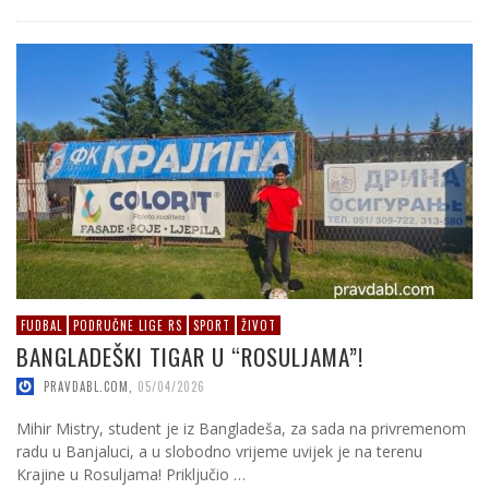
FUDBAL
PODRUČNE LIGE RS
SPORT
ŽIVOT
BANGLADEŠKI TIGAR U “ROSULJAMA”!
PRAVDABL.COM
,
05/04/2026
Mihir Mistry, student je iz Bangladeša, za sada na privremenom
radu u Banjaluci, a u slobodno vrijeme uvijek je na terenu
Krajine u Rosuljama! Priključio …