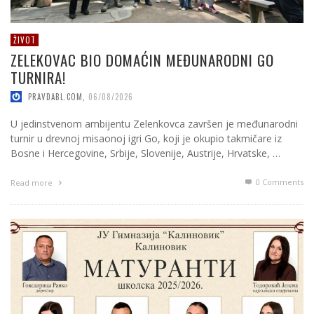
ŽIVOT
ZELEKOVAC BIO DOMAĆIN MEĐUNARODNI GO
TURNIRA!
PRAVDABL.COM
,
06/08/2026
U jedinstvenom ambijentu Zelenkovca završen je međunarodni
turnir u drevnoj misaonoj igri Go, koji je okupio takmičare iz
Bosne i Hercegovine, Srbije, Slovenije, Austrije, Hrvatske, …
0 Comments
Read more