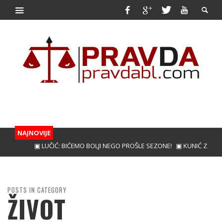
NAJNOVIJE
▣ LUČIĆ: BIĆEMO BOLJI NEGO PROŠLE SEZONE!
▣ KUNIĆ ZA JAČI NAPAD BO
POSTS IN CATEGORY
ŽIVOT