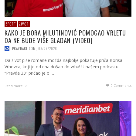
SPORT
ŽIVOT
KAKO JE BORA MILUTINOVIĆ POMOGAO VRLETU
DA NE BUDE VIŠE GLADAN (VIDEO)
PRAVDABL.COM
,
03/27/2026
Da život piše romane možda najbolje pokazuje priča Borisa
Vrhovca, koji je od dna došao do vrha! U našem podcastu
“Pravda 33” pričao je o …
0 Comments
Read more