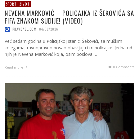
SPORT
ŽIVOT
NEVENA MARKOVIĆ – POLICAJKA IZ ŠEKOVIĆA SA
FIFA ZNAKOM SUDIJE! (VIDEO)
PRAVDABL.COM
,
04/02/2026
Već sedam godina u Policijskoj stanici Šekovići, sa muškim
kolegama, ravnopravno posao obavljaju i tri policajke. Јedna od
njih je Nevena Marković koja, osim poslova …
0 Comments
Read more