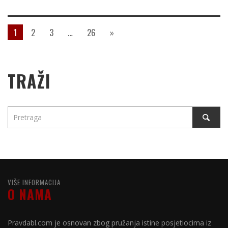
1
2
3
…
26
»
TRAŽI
VIŠE INFORMACIJA
O NAMA
Pravdabl.com je osnovan zbog pružanja istine posjetiocima iz