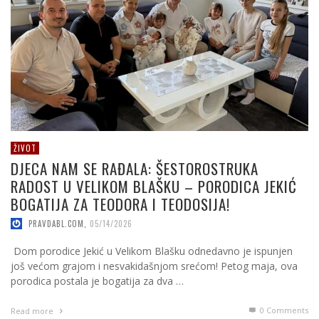
ŽIVOT
DJECA NAM SE RAĐALA: ŠESTOROSTRUKA
RADOST U VELIKOM BLAŠKU – PORODICA JEKIĆ
BOGATIJA ZA TEODORA I TEODOSIJA!
PRAVDABL.COM
,
05/14/2026
​ Dom porodice Jekić u Velikom Blašku odnedavno je ispunjen
još većom grajom i nesvakidašnjom srećom! Petog maja, ova
porodica postala je bogatija za dva …
0 Comments
Read more