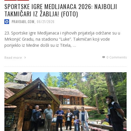
SPORTSKE IGRE MEDLJANACA 2026: NAJBOLJI
TAKMIČARI IZ ŽABLJA! (FOTO)
PRAVDABL.COM
,
06/21/2026
23. Sportske igre Medljanaca i njihovih prijatelja održane su u
Mrkonjić Gradu, na stadionu “Luke”. Takmičari koji vode
porijeklo iz Medne došli su iz Titela, …
0 Comments
Read more