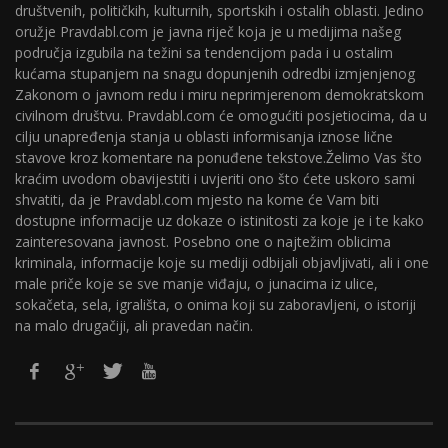
društvenih, političkih, kulturnih, sportskih i ostalih oblasti. Jedino
oružje Pravdabl.com je javna riječ koja je u medijima našeg
područja izgubila na težini sa tendencijom pada i u ostalim
kućama stupanjem na snagu dopunjenih odredbi izmjenjenog
Zakonom o javnom redu i miru neprimjerenom demokratskom
civilnom društvu. Pravdabl.com će omogućiti posjetiocima, da u
cilju unapređenja stanja u oblasti informisanja iznose lične
stavove kroz komentare na ponuđene tekstove.Želimo Vas što
kraćim uvodom obavijestiti i uvjeriti ono što ćete uskoro sami
shvatiti, da je Pravdabl.com mjesto na kome će Vam biti
dostupne informacije uz dokaze o istinitosti za koje je i te kako
zainteresovana javnost. Posebno one o najtežim oblicima
kriminala, informacije koje su mediji odbijali objavljivati, ali i one
male priče koje se sve manje viđaju, o junacima iz ulice,
sokačeta, sela, igrališta, o onima koji su zaboravljeni, o istoriji
na malo drugačiji, ali pravedan način.