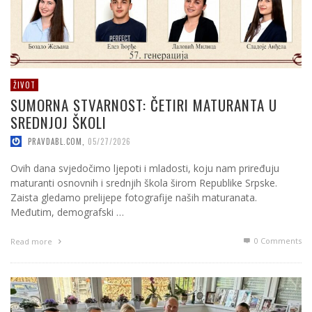
ŽIVOT
SUMORNA STVARNOST: ČETIRI MATURANTA U
SREDNJOJ ŠKOLI
PRAVDABL.COM
,
05/27/2026
Ovih dana svjedočimo ljepoti i mladosti, koju nam priređuju
maturanti osnovnih i srednjih škola širom Republike Srpske.
Zaista gledamo prelijepe fotografije naših maturanata.
Međutim, demografski …
0 Comments
Read more