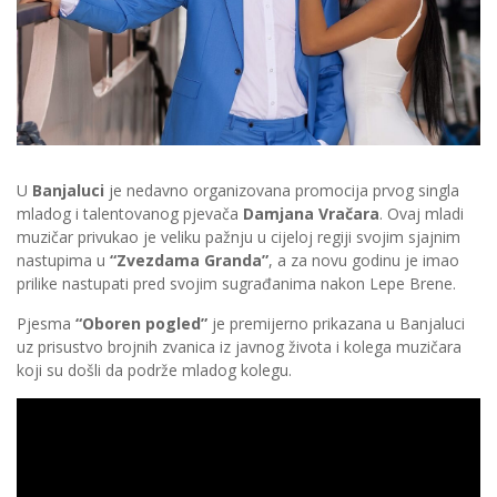
U
Banjaluci
je nedavno organizovana promocija prvog singla
mladog i talentovanog pjevača
Damjana Vračara
. Ovaj mladi
muzičar privukao je veliku pažnju u cijeloj regiji svojim sjajnim
nastupima u
“Zvezdama Granda”
, a za novu godinu je imao
prilike nastupati pred svojim sugrađanima nakon Lepe Brene.
Pjesma
“Oboren pogled”
je premijerno prikazana u Banjaluci
uz prisustvo brojnih zvanica iz javnog života i kolega muzičara
koji su došli da podrže mladog kolegu.