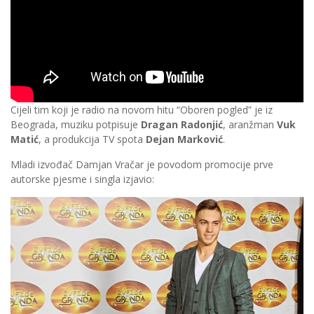
Cijeli tim koji je radio na novom hitu “Oboren pogled” je iz
Beograda, muziku potpisuje
Dragan Radonjić
, aranžman
Vuk
Matić
, a produkcija TV spota
Dejan Marković
.
Mladi izvođač Damjan Vračar je povodom promocije prve
autorske pjesme i singla izjavio: