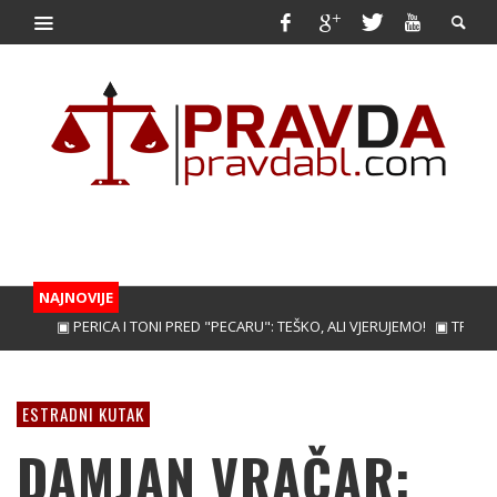
NAJNOVIJE
▣ PERICA I TONI PRED "PECARU": TEŠKO, ALI VJERUJEMO!
▣ TREBINJAC 
ESTRADNI KUTAK
DAMJAN VRAČAR: