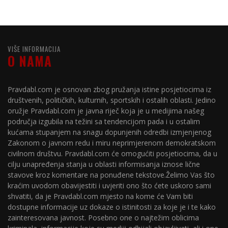
VIŠE INFORMACIJA
O NAMA
Pravdabl.com je osnovan zbog pružanja istine posjetiocima iz
društvenih, političkih, kulturnih, sportskih i ostalih oblasti. Jedino
oružje Pravdabl.com je javna riječ koja je u medijima našeg
područja izgubila na težini sa tendencijom pada i u ostalim
kućama stupanjem na snagu dopunjenih odredbi izmjenjenog
Zakonom o javnom redu i miru neprimjerenom demokratskom
civilnom društvu. Pravdabl.com će omogućiti posjetiocima, da u
cilju unapređenja stanja u oblasti informisanja iznose lične
stavove kroz komentare na ponuđene tekstove.Želimo Vas što
kraćim uvodom obavijestiti i uvjeriti ono što ćete uskoro sami
shvatiti, da je Pravdabl.com mjesto na kome će Vam biti
dostupne informacije uz dokaze o istinitosti za koje je i te kako
zainteresovana javnost. Posebno one o najtežim oblicima