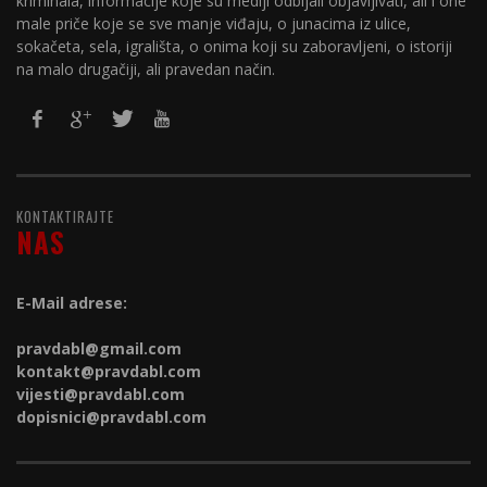
kriminala, informacije koje su mediji odbijali objavljivati, ali i one
male priče koje se sve manje viđaju, o junacima iz ulice,
sokačeta, sela, igrališta, o onima koji su zaboravljeni, o istoriji
na malo drugačiji, ali pravedan način.
KONTAKTIRAJTE
NAS
E-Mail adrese:
pravdabl@gmail.com
kontakt@
pravdabl.com
vijesti@
pravdabl.com
dopisnici@
pravdabl.com