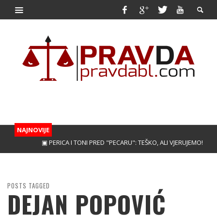
NAJNOVIJE
▣ PERICA I TONI PRED "PECARU": TEŠKO, ALI VJERUJEMO!
▣ TREBINJAC
POSTS TAGGED
DEJAN POPOVIĆ