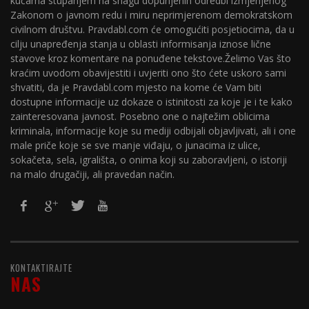
kućama stupanjem na snagu dopunjenih odredbi izmjenjenog
Zakonom o javnom redu i miru neprimjerenom demokratskom
civilnom društvu. Pravdabl.com će omogućiti posjetiocima, da u
cilju unapređenja stanja u oblasti informisanja iznose lične
stavove kroz komentare na ponuđene tekstove.Želimo Vas što
kraćim uvodom obavijestiti i uvjeriti ono što ćete uskoro sami
shvatiti, da je Pravdabl.com mjesto na kome će Vam biti
dostupne informacije uz dokaze o istinitosti za koje je i te kako
zainteresovana javnost. Posebno one o najtežim oblicima
kriminala, informacije koje su mediji odbijali objavljivati, ali i one
male priče koje se sve manje viđaju, o junacima iz ulice,
sokačeta, sela, igrališta, o onima koji su zaboravljeni, o istoriji
na malo drugačiji, ali pravedan način.
KONTAKTIRAJTE
NAS