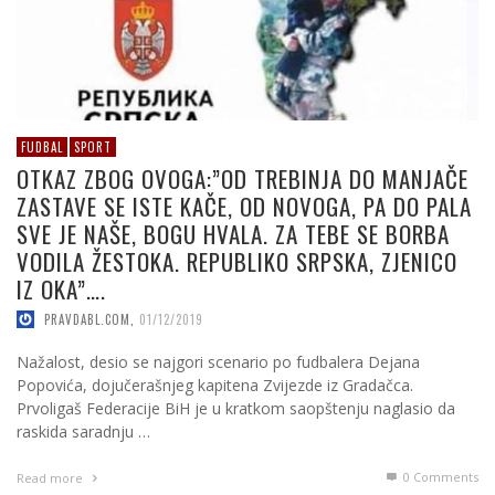
FUDBAL
SPORT
OTKAZ ZBOG OVOGA:”OD TREBINJA DO MANJAČE
ZASTAVE SE ISTE KAČE, OD NOVOGA, PA DO PALA
SVE JE NAŠE, BOGU HVALA. ZA TEBE SE BORBA
VODILA ŽESTOKA. REPUBLIKO SRPSKA, ZJENICO
IZ OKA”….
PRAVDABL.COM
,
01/12/2019
Nažalost, desio se najgori scenario po fudbalera Dejana
Popovića, dojučerašnjeg kapitena Zvijezde iz Gradačca.
Prvoligaš Federacije BiH je u kratkom saopštenju naglasio da
raskida saradnju …
0 Comments
Read more