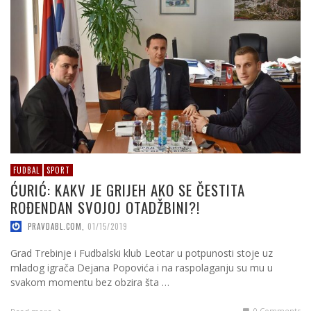
FUDBAL
SPORT
ĆURIĆ: KAKV JE GRIJEH AKO SE ČESTITA
ROĐENDAN SVOJOJ OTADŽBINI?!
PRAVDABL.COM
,
01/15/2019
Grad Trebinje i Fudbalski klub Leotar u potpunosti stoje uz
mladog igrača Dejana Popovića i na raspolaganju su mu u
svakom momentu bez obzira šta …
0 Comments