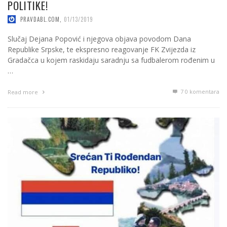
POLITIKE!
PRAVDABL.COM
,
01/13/2019
Slučaj Dejana Popović i njegova objava povodom Dana
Republike Srpske, te ekspresno reagovanje FK Zvijezda iz
Gradačca u kojem raskidaju saradnju sa fudbalerom rođenim u
…
7
0 komentara
Read more