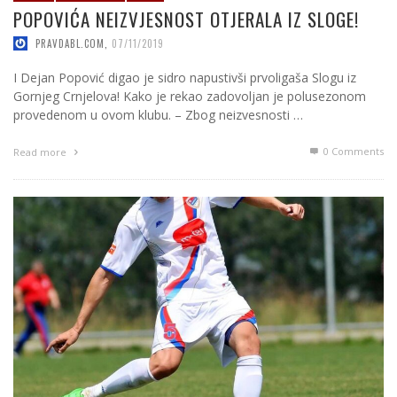
POPOVIĆA NEIZVJESNOST OTJERALA IZ SLOGE!
PRAVDABL.COM
,
07/11/2019
I Dejan Popović digao je sidro napustivši prvoligaša Slogu iz
Gornjeg Crnjelova! Kako je rekao zadovoljan je polusezonom
provedenom u ovom klubu. – Zbog neizvesnosti …
0 Comments
Read more