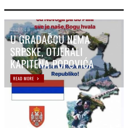
01/09/2019
U GRADAČCU NEMA
SRPSKE, OTJERALI
KAPITENA POPOVIĆA
READ MORE