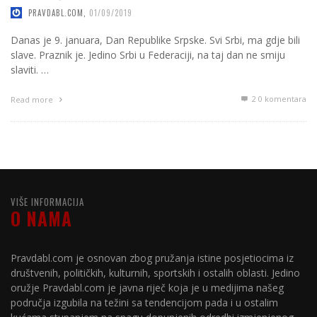
PRAVDABL.COM
,
01/09/2019
Danas je 9. januara, Dan Republike Srpske. Svi Srbi, ma gdje bili
slave. Praznik je. Jedino Srbi u Federaciji, na taj dan ne smiju
slaviti. …
2
0 komentara
Read more
VIŠE INFORMACIJA
O NAMA
Pravdabl.com je osnovan zbog pružanja istine posjetiocima iz
društvenih, političkih, kulturnih, sportskih i ostalih oblasti. Jedino
oružje Pravdabl.com je javna riječ koja je u medijima našeg
područja izgubila na težini sa tendencijom pada i u ostalim