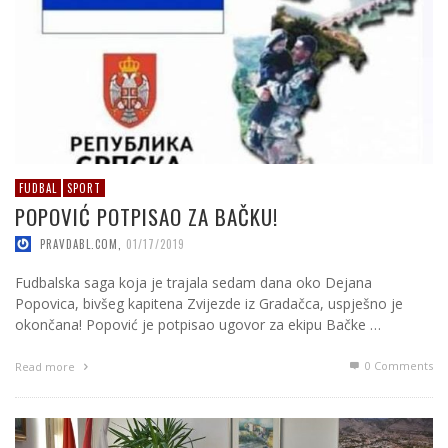
FUDBAL
SPORT
POPOVIĆ POTPISAO ZA BAČKU!
PRAVDABL.COM
,
01/17/2019
Fudbalska saga koja je trajala sedam dana oko Dejana
Popovica, bivšeg kapitena Zvijezde iz Gradačca, uspješno je
okončana! Popović je potpisao ugovor za ekipu Bačke …
0 Comments
Read more