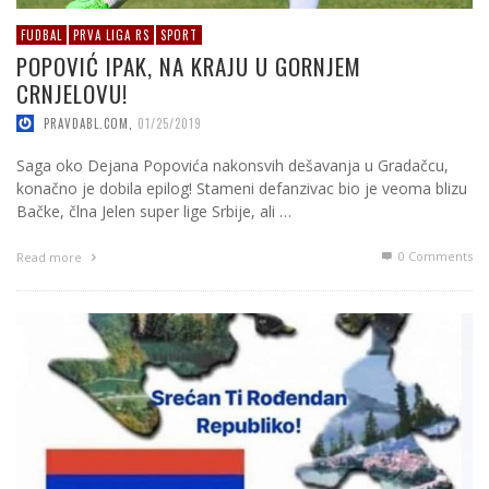
FUDBAL
PRVA LIGA RS
SPORT
POPOVIĆ IPAK, NA KRAJU U GORNJEM
CRNJELOVU!
PRAVDABL.COM
,
01/25/2019
Saga oko Dejana Popovića nakonsvih dešavanja u Gradačcu,
konačno je dobila epilog! Stameni defanzivac bio je veoma blizu
Bačke, člna Jelen super lige Srbije, ali …
0 Comments
Read more