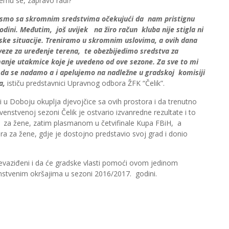
emu se, zapravo radi?
 smo sa skromnim sredstvima očekujući da nam pristignu
dini. Međutim, još uvijek na žiro račun kluba nije stigla ni
ijske situacije. Treniramo u skromnim uslovima, a ovih dana
eze za uređenje terena, te obezbijedimo sredstva za
anje utakmice koje je uvedeno od ove sezone. Za sve to mi
da se nadamo a i apelujemo na nadležne u gradskoj komisiji
a,
ističu predstavnici Upravnog odbora ŽFK “Čelik”.
ini u Doboju okuplja djevojčice sa ovih prostora i da trenutno
rvenstvenoj sezoni Čelik je ostvario izvanredne rezultate i to
S za žene, zatim plasmanom u četvifinale Kupa FBiH, a
ra za žene, gdje je dostojno predstavio svoj grad i donio
i prevaziđeni i da će gradske vlasti pomoći ovom jedinom
stvenim okršajima u sezoni 2016/2017. godini.