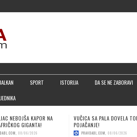
▣
BALKAN
SPORT
ISTORIJA
DA SE NE ZABORAVI
JEDNIKA
CA SA PALA DOVELA TOP
LUČIĆ: BIĆEMO BOLJI NEG
ČANJE!
SEZONE!
AVDABL.COM
,
08/06/2026
PRAVDABL.COM
,
08/04/2026