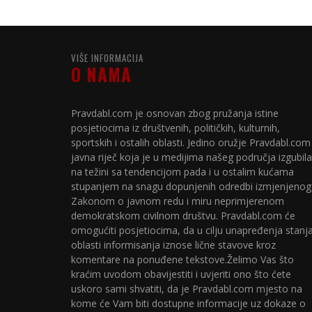
VIŠE INFORMACIJA
O NAMA
Pravdabl.com je osnovan zbog pružanja istine
posjetiocima iz društvenih, političkih, kulturnih,
sportskih i ostalih oblasti. Jedino oružje Pravdabl.com
javna riječ koja je u medijima našeg područja izgubila
na težini sa tendencijom pada i u ostalim kućama
stupanjem na snagu dopunjenih odredbi izmjenjenog
Zakonom o javnom redu i miru neprimjerenom
demokratskom civilnom društvu. Pravdabl.com će
omogućiti posjetiocima, da u cilju unapređenja stanj
oblasti informisanja iznose lične stavove kroz
komentare na ponuđene tekstove.Želimo Vas što
kraćim uvodom obavijestiti i uvjeriti ono što ćete
uskoro sami shvatiti, da je Pravdabl.com mjesto na
kome će Vam biti dostupne informacije uz dokaze o