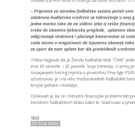
trebala u prvom kolu u Doboju da bude domaćin. O č
– Pripreme za narednu fudbalsku sezonu počeli smo
odobrena budžetska sredstva za takmičenje u ovoj go
jedna marka tako da ne vidimo izlaz iz teške finans
treba da obavimo ljekarske preglede, uplatimo obav
odigravanje utakmice i plaćanje kamermana za snim
sada nismo u mogućnosti da ispunimo obaveze tako 
za sport da nam uplate bar dio predviđenih sredstav
Treba naglasiti da je Ženski fudbalski klub “Čelik” jed
ima 30 seniorki i 20 juniorki koje treniraju. U prvoj p
osvajanjem trećeg mjesta u prvenstvu Prve lige FSR
učestvovao je i na više međunaradnih fudbalskih turni
brojne pehare i medalje.
Očekivati je da će i trenutni finansijski problemi bit
ženskom fudbalskom klubu kako bi startovao u prven
TAGS:
ŽFK ČELIK DOBOJ