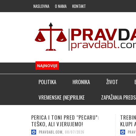
NASLOVNA
O NAMA
KONTAKT
NAJNOVIJE
POLITIKA
HRONIKA
ŽIVOT
FUDBAL
VREMENSKE (NE)PRILIKE
ZAPAŽANJA PREDS
OSTALI SPORTOVI
CARU”:
TREBINJAC NEBOJŠA KAPOR NA
VUČI
KLADIONIČARSKI KUTAK
KLUPI AFRIČKOG GIGANTA!
POJA
PRAVDABL.COM
,
08/06/2026
PR