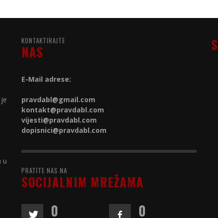
KONTAKTIRAJTE
S
NAS
E-Mail adrese:
 je
pravdabl@gmail.com
kontakt@
pravdabl.com
vijesti@
pravdabl.com
dopisnici@
pravdabl.com
a u
PRATITE NAS NA
SOCIJALNIM MREŽAMA
0
0