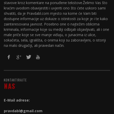
stavove kroz komentare na ponuđene tekstove.Želimo Vas što
kraćim uvodom obavijestiti i uvjeriti ono što ćete uskoro sami
shvatiti, da je Pravdabl.com mjesto na kome će Vam biti
dostupne informacije uz dokaze o istinitosti za koje je i te kako
zainteresovana javnost. Posebno one o najtežim oblicima
kriminala, informacije koje su mediji odbijali objavljivati, ali i one
male priče koje se sve manje viđaju, o junacima iz ulice,
sokačeta, sela, igrališta, o onima koji su zaboravljeni, o istoriji
na malo drugačiji, ali pravedan način.
KONTAKTIRAJTE
NAS
E-Mail adrese:
pravdabl@gmail.com