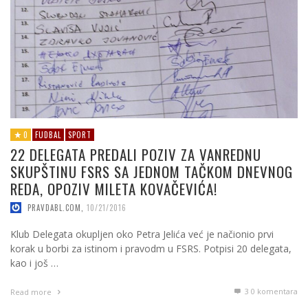
0
FUDBAL
SPORT
22 DELEGATA PREDALI POZIV ZA VANREDNU
SKUPŠTINU FSRS SA JEDNOM TAČKOM DNEVNOG
REDA, OPOZIV MILETA KOVAČEVIĆA!
PRAVDABL.COM
,
10/21/2016
Klub Delegata okupljen oko Petra Jelića već je načionio prvi
korak u borbi za istinom i pravodm u FSRS. Potpisi 20 delegata,
kao i još …
3
0 komentara
Read more