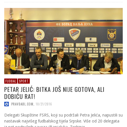
FUDBAL
SPORT
PETAR JELIĆ: BITKA JOŠ NIJE GOTOVA, ALI
DOBIĆU RAT!
PRAVDABL.COM
,
10/21/2016
Delegati Skupštine FSRS, koji su podržali Petra Jelića, napustili su
nastavak najvišeg fudbalskog tijela Srpske. Više od 20 delegata
iz pet područnih saveza (Banjaluka, Trebinje, …