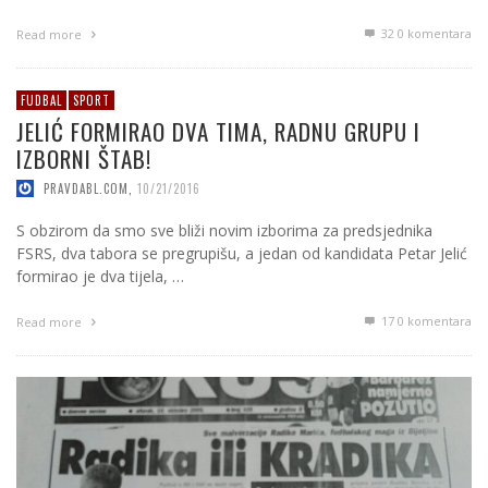
32
0 komentara
Read more
FUDBAL
SPORT
JELIĆ FORMIRAO DVA TIMA, RADNU GRUPU I
IZBORNI ŠTAB!
PRAVDABL.COM
,
10/21/2016
S obzirom da smo sve bliži novim izborima za predsjednika
FSRS, dva tabora se pregrupišu, a jedan od kandidata Petar Jelić
formirao je dva tijela, …
17
0 komentara
Read more