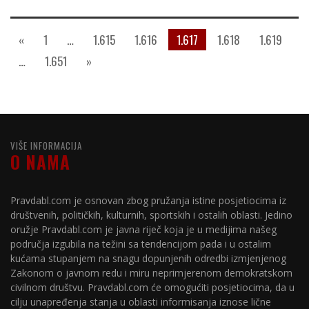
«
1
…
1.615
1.616
1.617
1.618
1.619
…
1.651
»
VIŠE INFORMACIJA
O NAMA
Pravdabl.com je osnovan zbog pružanja istine posjetiocima iz
društvenih, političkih, kulturnih, sportskih i ostalih oblasti. Jedino
oružje Pravdabl.com je javna riječ koja je u medijima našeg
područja izgubila na težini sa tendencijom pada i u ostalim
kućama stupanjem na snagu dopunjenih odredbi izmjenjenog
Zakonom o javnom redu i miru neprimjerenom demokratskom
civilnom društvu. Pravdabl.com će omogućiti posjetiocima, da u
cilju unapređenja stanja u oblasti informisanja iznose lične