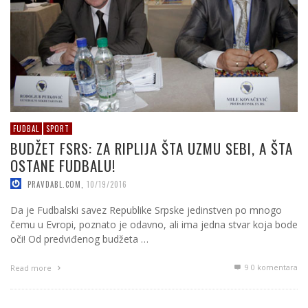
FUDBAL
SPORT
BUDŽET FSRS: ZA RIPLIJA ŠTA UZMU SEBI, A ŠTA
OSTANE FUDBALU!
PRAVDABL.COM
,
10/19/2016
Da je Fudbalski savez Republike Srpske jedinstven po mnogo
čemu u Evropi, poznato je odavno, ali ima jedna stvar koja bode
oči! Od predviđenog budžeta …
9
0 komentara
Read more