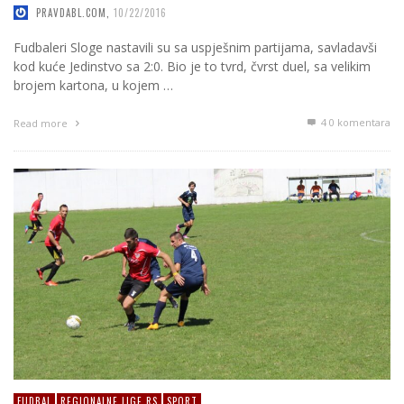
PRAVDABL.COM
,
10/22/2016
Fudbaleri Sloge nastavili su sa uspješnim partijama, savladavši
kod kuće Jedinstvo sa 2:0. Bio je to tvrd, čvrst duel, sa velikim
brojem kartona, u kojem …
4
0 komentara
Read more
FUDBAL
REGIONALNE LIGE RS
SPORT