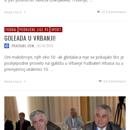
22
0 komentara
Read more
FUDBAL
PODRUČNE LIGE RS
SPORT
GOLEADA U VRBANJI!
PRAVDABL.COM
,
10/19/2016
Oni malobrojni, njih oko 50 -ak gledalaca nije se pokajalo što je
poslijepodne provelo na igalištu u Vrbanji! Fudbaleri Vrbasa su u
premjernoj utakmici 10. …
6
0 komentara
Read more