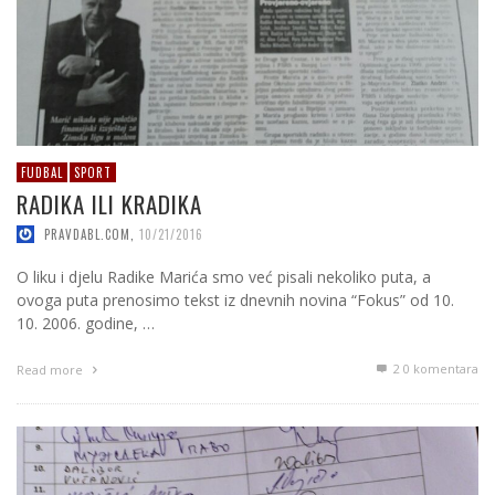
FUDBAL
SPORT
RADIKA ILI KRADIKA
PRAVDABL.COM
,
10/21/2016
O liku i djelu Radike Marića smo već pisali nekoliko puta, a
ovoga puta prenosimo tekst iz dnevnih novina “Fokus” od 10.
10. 2006. godine, …
2
0 komentara
Read more