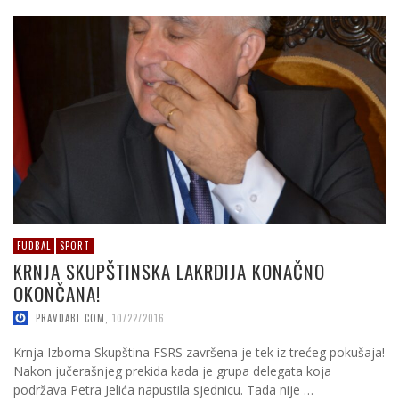
FUDBAL
SPORT
KRNJA SKUPŠTINSKA LAKRDIJA KONAČNO
OKONČANA!
PRAVDABL.COM
,
10/22/2016
Krnja Izborna Skupština FSRS završena je tek iz trećeg pokušaja!
Nakon jučerašnjeg prekida kada je grupa delegata koja
podržava Petra Jelića napustila sjednicu. Tada nije …