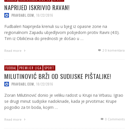
NAPRIJED ISKRIVIO RAVAN!
PRAVDABL.COM
,
10/22/2016
Fudbaleri Naprijeda krenuli su u bjeg iz opasne zone na
regionalnom Zapadu ubjedljivom pobjedom protiv Ravni (4:0).
Tim iz Obilićeva do prednosti je došao u …
2
0 komentara
Read more
FUDBAL
PREMIJER LIGA
SPORT
MILUTINOVIĆ BRŽI OD SUDIJSKE PIŠTALJKE!
PRAVDABL.COM
,
10/22/2016
Zoran Milutinović donio je veliku radost u Krupi na Vrbasu. Igrao
se drugi minut sudijske nadoknade, kada je prvotimac Krupe
pogodio za tri boda, kojim …
0 Comments
Read more