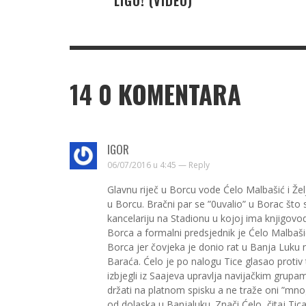
LIGO! (VIDEO)
14
0 KOMENTARA
IGOR
06/07/2016 u 4:45 —
Reply
Glavnu riječ u Borcu vode Ćelo Malbašić i Žel
u Borcu. Bračni par se ”0uvalio” u Borac što 
kancelariju na Stadionu u kojoj ima knjigovo
Borca a formalni predsjednik je Ćelo Malbašić.
Borca jer čovjeka je donio rat u Banja Luku n
Baraća. Ćelo je po nalogu Tice glasao protiv to 
izbjegli iz Saajeva upravlja navijačkim grupam
držati na platnom spisku a ne traže oni ”mnog
od dolaska u Banjaluku. Znači Ćelo, čitaj Tica