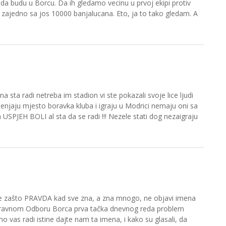
 da budu u Borcu. Da ih gledamo vecinu u prvoj ekipi protiv
 zajedno sa jos 10000 banjalucana. Eto, ja to tako gledam. A
na sta radi netreba im stadion vi ste pokazali svoje lice ljudi
enjaju mjesto boravka kluba i igraju u Modrici nemaju oni sa
SPJEH BOLI al sta da se radi !!! Nezele stati dog nezaigraju
suje zašto PRAVDA kad sve zna, a zna mnogo, ne objavi imena
 Upravnom Odboru Borca prva tačka dnevnog reda problem
vas radi istine dajte nam ta imena, i kako su glasali, da