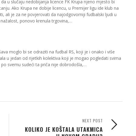
u da u slučaju nedobijanja licence FK Krupa njeno mjesto bi
anju. Ako Krupa ne dobije licencu, u Premijer ligu ide klub na
čiti, ali je za ne povjerovati da najodgovorniji fudbalski ljudi u
 je nažalost, ponovo krenula trgovina,…
ava moglo bi se odraziti na fudbal RS, koji je i onako i više
a u jedan od rijetkih kolektiva koji je mogao pogledati svima
a po svemu sudeći ta priča nije dobrodošla,…
NEXT POST
KOLIKO JE KOŠTALA UTAKMICA