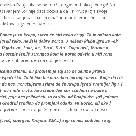
, fudbalska Banjaluka se ne može dogovoriti oko jednoga! Na
asavanjem 5:4 nije data dozvala da FK Krupa igra svoje
e tim iz kanjona “Tijesno” našao u problemu. Direktor
e dešava u gradu na Vrbasu:
anas je to Krupa, sutra će biti neko drugi. To je odluka koja
 glasali tako, ne žele dobro Borcu. U našem klubu igra 20 -ak
ujaković, Lolić, Ilić, Tučić, Kutić, Cvijanović, Mazalica,
 i ostale legije stranaca koja je Borac odvela u niži rang
šta će klub preduzeti da dobije licencu:
mo tribinu, ali problem je taj što ne želimo praviti
ispočetka. To bi bilo bespotrebno bacanje novca. Bolje da tih
e do nas. Poručujemo svima da će Krupa igrati Premijer ligu, i
ti na mala vrata. Ako treba dok naš stadion ne bude u
nici, gsje nas prihvataju za razliku od Banjaluke. Još jednom
u Gradski stadion da promjeni odluku FK Borac, ali ako i
im putem –
poručio je Dragomir Ilić, koji je dodao i ovo:
uš, naprijed, Krajina, BSK,..) koji su nas podržali i koji