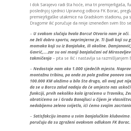
I dok Sarajevo radi šta hoće, ima tri premijerligaša
poslednjoj sjednici Upravnog odbora FK Borac, pregl
premiejrligaške utakmice na Gradskom stadionu, pa s
Dragomir ilić poručuje da nnije izneneđen svim što s
–
U svakom slučaju hvala Borcu! Otvorio nam je oči. D
ne želi dobro sportu, neprimjerna je. Ti ljudi koji su
momaka koji su iz Banjaluke, ili okoline. Damjanović, D
Gavrić,….zar su oni manji banjalučani od Mirosavljeva
takmičenja
– pita se Ilić i nastavlja sa razmišljanjem 
–
Nedostaje nam oko 1.000 sjedećih mjesta. Napraviće
montažnu tribinu, pa onda za pola godine ponovo sve 
100.000 KM uložimo u bilo šta drugo, ali ovaj put nij
da se u Borcu zalud nadaju da će umjesto nas uskoči
funkciji, prvih nekoliko kola igraćemo u Travniku, Ze
obratićemo se i Gradu Banajluci u čijem je vlasništv
nedobijemo zeleno svijetlo, ići ćemo svojim zacrtan
–
Satisfakciju imamo u svim banjalučkim klubovima (La
poručuju da su zgroženi ovakvom odlukom FK Borac.