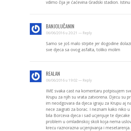
vdimo čija je ćaćevina Gradski stadion. Istinu 
BANJOLUČANIN
06/06/2016 u 20:21 —
Reply
Samo se još malo strpite jer dogodine dolazi 
sve djeca sa ovog asfalta, toliko molim
REALAN
06/06/2016 u 19:02 —
Reply
IME svaka cast na komentaru potpisujem sve
Krupu za njih su vrata zatvorena. Djecu su pr
im neodgovara da djeca igraju za Krupu aj n
nece zaigrati za borac. I neznam kako niko u
bila Borceva djeca i sad ucjenjuje te djecake
problem u omladinskoj skoli koja nema uslov
krecu raznorazna ucjenjivanja i mesetarenja.