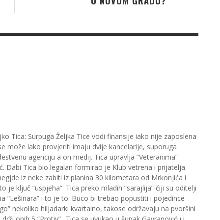
U NOVOM GRADU?
jko Tica: Surpuga Željka Tice vodi finansije iako nije zaposlena
se može lako provjeriti imaju dvije kancelarije, suporuga
destvenu agenciju a on medij. Tica upravlja ”Veteranima”
 Dabi Tica bio legalan formirao je Klub vetrena i prijatelja
egjde iz neke zabiti iz planina 30 kilometara od Mrkonjića i
je ključ ”uspjeha”. Tica preko mladih ”sarajlija” čiji su oditelji
a ”Lešinara” i to je to. Buco bi trebao popustiti i pojedince
o” nekoliko hiljadarki kvartalno, takose održavaju na pvoršini
 drži onih 5 ”Protiv”.. Tica se uvukao u šupak Gavranoviću i