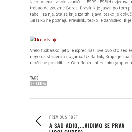
Iako pojedini visoki zvaničnici FSRS i FSBiH uvjeravaj
trebao da zauzme Borac, Pravilnik je jasan po tom pit
tabeli iza nje. Šta se krije iza tih izjava, teško je doku
BiH i RS ne poznaju Pravilinik, teško je zamislivo. Ili
Vrelo fudbalsko ljeto je ispred nas. Sve ovo što sed eš
nego na staklenim nogama. Uz Radnik, Krupa je spadal
u oči i ne postiditi se. Određenim interesnim grupam
TAGS:
FK KRUPA
PREVIOUS POST
A SAD ADIO,...VIDIMO SE PRVA