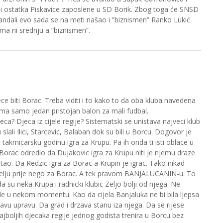
i ostatka Piskavice zaposlene u SD Borik. Zbog toga će SNSD
 skandali evo sada se na meti našao i ”biznismen” Ranko Lukić
a ni srednju a ”biznismen”.
e biti Borac. Treba viditi i to kako to da oba kluba navedena
ma samo jedan pristojan balon za mali fudbal.
a? Djeca iz cijele regije? Sistematski se unistava najveci klub
slali Ilici, Starcevic, Balaban dok su bili u Borcu. Dogovor je
 takmicarsku godinu igra za Krupu. Pa ih onda ti isti oblace u
e Borac odredio da Dujakovic igra za Krupu niti je njemu draze
ao. Da Redzic igra za Borac a Krupin je igrac. Tako nikad
 Zelju prije nego za Borac. A tek pravom BANJALUCANIN-u. To
a su neka Krupa i radnicki klubic Zeljo bolji od njega. Ne
vode u nekom momentu. Kao da cijela Banjaluka ne bi bila ljepsa
ravu upravu. Da grad i drzava stanu iza njega. Da se rijese
ajboljih djecaka regije jednog godista trenira u Borcu bez