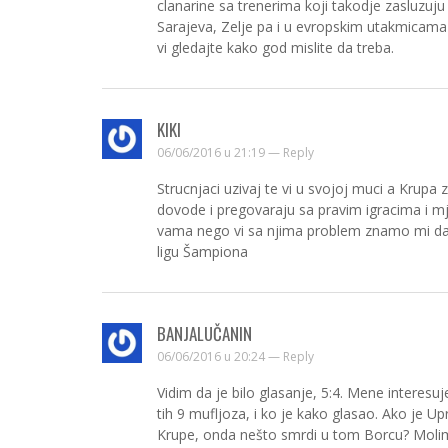
clanarine sa trenerima koji takodje zasluzuju
Sarajeva, Zelje pa i u evropskim utakmicama
vi gledajte kako god mislite da treba.
KIKI
06/06/2016 u 21:19 —
Reply
Strucnjaci uzivaj te vi u svojoj muci a Krupa z
dovode i pregovaraju sa pravim igracima i mj
vama nego vi sa njima problem znamo mi da U
ligu Šampiona
BANJALUČANIN
06/06/2016 u 20:24 —
Reply
Vidim da je bilo glasanje, 5:4. Mene intere
tih 9 mufljoza, i ko je kako glasao. Ako je
Krupe, onda nešto smrdi u tom Borcu? Molimo 