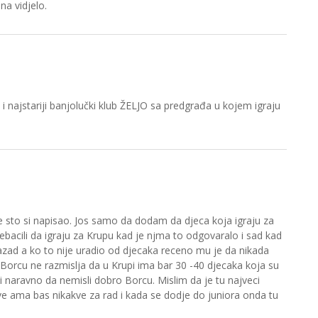
na vidjelo.
i najstariji banjolučki klub ŽELJO sa predgrađa u kojem igraju
 sto si napisao. Jos samo da dodam da djeca koja igraju za
ebacili da igraju za Krupu kad je njma to odgovaralo i sad kad
azad a ko to nije uradio od djecaka receno mu je da nikada
 Borcu ne razmislja da u Krupi ima bar 30 -40 djecaka koja su
 i naravno da nemisli dobro Borcu. Mislim da je tu najveci
e ama bas nikakve za rad i kada se dodje do juniora onda tu