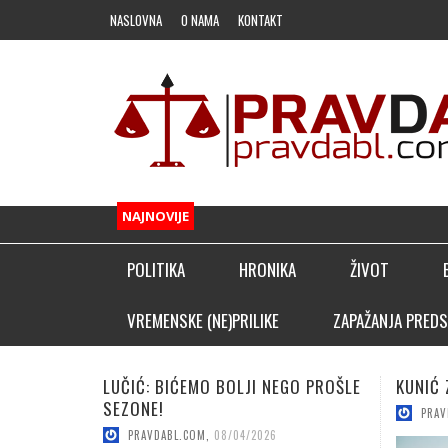
NASLOVNA
O NAMA
KONTAKT
NAJNOVIJE
POLITIKA
HRONIKA
ŽIVOT
FUDBAL
VREMENSKE (NE)PRILIKE
ZAPAŽANJA PREDS
OSTALI SPORTOVI
KUNIĆ ZA JAČI NAPAD BORCA!
KRILNI
KLADIONIČARSKI KUTAK
NOVO I
PRAVDABL.COM
,
08/04/2026
PRAV