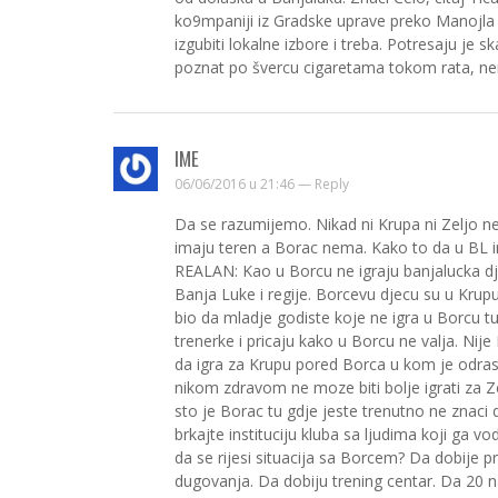
ko9mpaniji iz Gradske uprave preko Manojla 
izgubiti lokalne izbore i treba. Potresaju je
poznat po švercu cigaretama tokom rata, nem
IME
06/06/2016 u 21:46 —
Reply
Da se razumijemo. Nikad ni Krupa ni Zeljo nec
imaju teren a Borac nema. Kako to da u BL i
REALAN: Kao u Borcu ne igraju banjalucka djec
Banja Luke i regije. Borcevu djecu su u Krupu 
bio da mladje godiste koje ne igra u Borcu tu
trenerke i pricaju kako u Borcu ne valja. Nij
da igra za Krupu pored Borca u kom je odrast
nikom zdravom ne moze biti bolje igrati za
sto je Borac tu gdje jeste trenutno ne znaci d
brkajte instituciju kluba sa ljudima koji ga 
da se rijesi situacija sa Borcem? Da dobije p
dugovanja. Da dobiju trening centar. Da 20 n