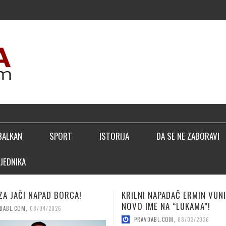
▣ LUČIĆ
BALKAN
SPORT
ISTORIJA
DA SE NE ZABORAVI
JEDNIKA
 NAPADAČ ERMIN VUNIĆ
ZA GRUPNU FAZU PREKO ŠVIC
ME NA “LUKAMA”!
ISLANDA!
DABL.COM
,
08/03/2026
PRAVDABL.COM
,
08/03/2026