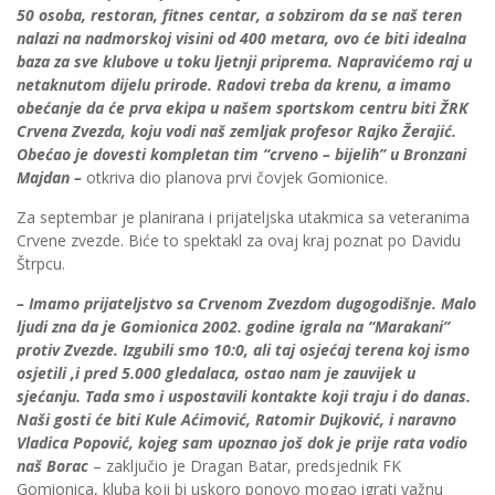
50 osoba, restoran, fitnes centar, a sobzirom da se naš teren
nalazi na nadmorskoj visini od 400 metara, ovo će biti idealna
baza za sve klubove u toku ljetnji priprema. Napravićemo raj u
netaknutom dijelu prirode. Radovi treba da krenu, a imamo
obećanje da će prva ekipa u našem sportskom centru biti ŽRK
Crvena Zvezda, koju vodi naš zemljak profesor Rajko Žerajić.
Obećao je dovesti kompletan tim “crveno – bijelih” u Bronzani
Majdan –
otkriva dio planova prvi čovjek Gomionice.
Za septembar je planirana i prijateljska utakmica sa veteranima
Crvene zvezde. Biće to spektakl za ovaj kraj poznat po Davidu
Štrpcu.
– Imamo prijateljstvo sa Crvenom Zvezdom dugogodišnje. Malo
ljudi zna da je Gomionica 2002. godine igrala na “Marakani”
protiv Zvezde. Izgubili smo 10:0, ali taj osjećaj terena koj ismo
osjetili ,i pred 5.000 gledalaca, ostao nam je zauvijek u
sjećanju. Tada smo i uspostavili kontakte koji traju i do danas.
Naši gosti će biti Kule Aćimović, Ratomir Dujković, i naravno
Vladica Popović, kojeg sam upoznao još dok je prije rata vodio
naš Borac
– zaključio je Dragan Batar, predsjednik FK
Gomionica, kluba koji bi uskoro ponovo mogao igrati važnu