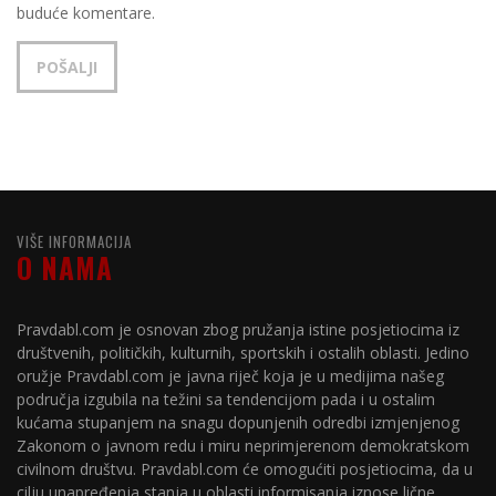
buduće komentare.
VIŠE INFORMACIJA
O NAMA
Pravdabl.com je osnovan zbog pružanja istine posjetiocima iz
društvenih, političkih, kulturnih, sportskih i ostalih oblasti. Jedino
oružje Pravdabl.com je javna riječ koja je u medijima našeg
područja izgubila na težini sa tendencijom pada i u ostalim
kućama stupanjem na snagu dopunjenih odredbi izmjenjenog
Zakonom o javnom redu i miru neprimjerenom demokratskom
civilnom društvu. Pravdabl.com će omogućiti posjetiocima, da u
cilju unapređenja stanja u oblasti informisanja iznose lične