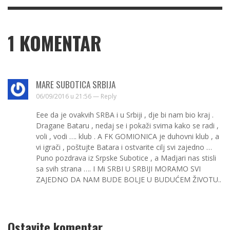
1
KOMENTAR
MARE SUBOTICA SRBIJA
06/09/2016 u 21:56 —
Reply
Eee da je ovakvih SRBA i u Srbiji , dje bi nam bio kraj .
Dragane Bataru , nedaj se i pokaži svima kako se radi ,
voli , vodi …. klub . A FK GOMIONICA je duhovni klub , a
vi igrači , poštujte Batara i ostvarite cilj svi zajedno …
Puno pozdrava iz Srpske Subotice , a Madjari nas stisli
sa svih strana …. I Mi SRBI U SRBIJI MORAMO SVI
ZAJEDNO DA NAM BUDE BOLJE U BUDUĆEM ŽIVOTU..
Ostavite komentar