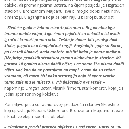
daleko, ali prema riječima Batara, na čijem posjedu je i izgrađen
stadion u Bronzanom Majdanu, sve bi moglo dobiti neku novu
dimenziju, ulaganjima koja se planiraju u bliskoj budućnosti.
– Sledeće godine želimo izboriti plasman u Regionalnu ligu.
Imamo maldu ekipu, koju ćemo pojačati sa nekoliko iskusnih
igrača i krenuti prema vrhu. Teško je danas biti predsjednik
kluba, pogotovo u banjalučkoj regiji. Pogledajte gdje su Borac,
pa i ostali klubovi, onda možete misliti kako je nama malima.
(Ne)briga gradskih struktura prema klubovima je strašna. Mi
gotovo 10 godina nismo dobili ništa, i ne samo što nismo dobili
ništa, već kao da ne postojimo na mapi. Znam da su teška
vremena, ali mora biti neka strategija koja bi sport vratila
tamo gdje mu je mjesto, u vrh dešavanja ove regije –
napominje Dragan Batar, vlasnik firme “Batar komerc”, koja je i
jedini sponzor ovog kolektiva.
Zanimljivo je da su radnici ovog preduzeća i članovi Skupštine
koji upravljaju klubom. Uskoro bi u Bronzanom Majdanu trebao
niknuti velelepni sportski objekat.
– Planiramo praviti prateće objekte uz naš teren. Hotel za 30-