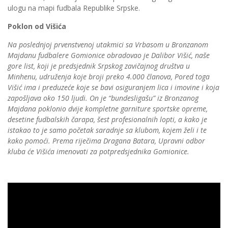
ulogu na mapi fudbala Republike Srpske.
Poklon od Višića
Na poslednjoj prvenstvenoj utakmici sa Vrbasom u Bronzanom
Majdanu fudbalere Gomionice obradovao je Dalibor Višić, naše
gore list, koji je predsjednik Srpskog zavičajnog društva u
Minhenu, udruženja koje broji preko 4.000 članova, Pored toga
Višić ima i preduzeće koje se bavi osiguranjem lica i imovine i koja
zapošljava oko 150 ljudi. On je “bundesligašu” iz Bronzanog
Majdana poklonio dvije kompletne garniture sportske opreme,
desetine fudbalskih čarapa, šest profesionalnih lopti, a kako je
istakao to je samo početak saradnje sa klubom, kojem želi i te
kako pomoći. Prema riječima Dragana Batara, Upravni odbor
kluba će Višića imenovati za potpredsjednika Gomionice.