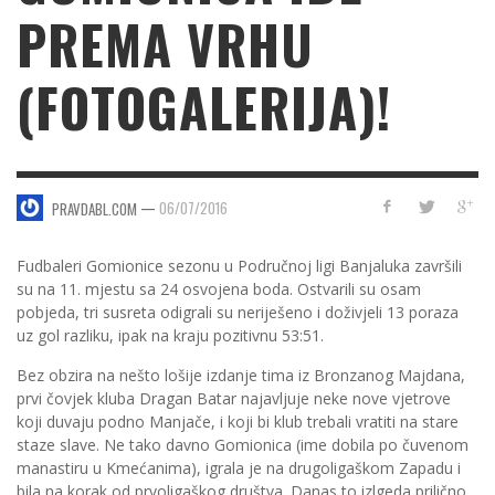
PREMA VRHU
(FOTOGALERIJA)!
—
06/07/2016
PRAVDABL.COM
Fudbaleri Gomionice sezonu u Područnoj ligi Banjaluka završili
su na 11. mjestu sa 24 osvojena boda. Ostvarili su osam
pobjeda, tri susreta odigrali su neriješeno i doživjeli 13 poraza
uz gol razliku, ipak na kraju pozitivnu 53:51.
Bez obzira na nešto lošije izdanje tima iz Bronzanog Majdana,
prvi čovjek kluba Dragan Batar najavljuje neke nove vjetrove
koji duvaju podno Manjače, i koji bi klub trebali vratiti na stare
staze slave. Ne tako davno Gomionica (ime dobila po čuvenom
manastiru u Kmećanima), igrala je na drugoligaškom Zapadu i
bila na korak od prvoligaškog društva. Danas to izlgeda prilično