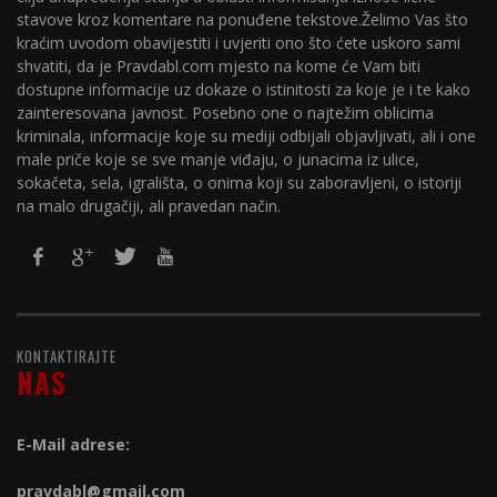
stavove kroz komentare na ponuđene tekstove.Želimo Vas što
kraćim uvodom obavijestiti i uvjeriti ono što ćete uskoro sami
shvatiti, da je Pravdabl.com mjesto na kome će Vam biti
dostupne informacije uz dokaze o istinitosti za koje je i te kako
zainteresovana javnost. Posebno one o najtežim oblicima
kriminala, informacije koje su mediji odbijali objavljivati, ali i one
male priče koje se sve manje viđaju, o junacima iz ulice,
sokačeta, sela, igrališta, o onima koji su zaboravljeni, o istoriji
na malo drugačiji, ali pravedan način.
KONTAKTIRAJTE
NAS
E-Mail adrese:
pravdabl@gmail.com