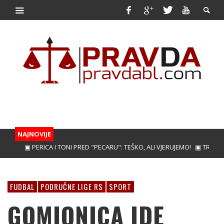
NAJNOVIJE
▣ PERICA I TONI PRED "PECARU": TEŠKO, ALI VJERUJEMO!
▣ TREBINJAC
FUDBAL
PODRUČNE LIGE RS
SPORT
GOMIONICA IDE