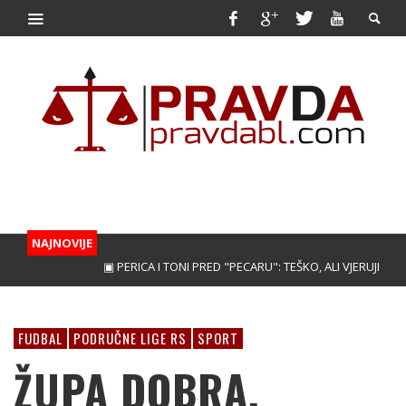
NAJNOVIJE
▣ PERICA I TONI PRED "PECARU": TEŠKO, ALI VJERUJEMO!
▣ 
FUDBAL
PODRUČNE LIGE RS
SPORT
ŽUPA DOBRA,