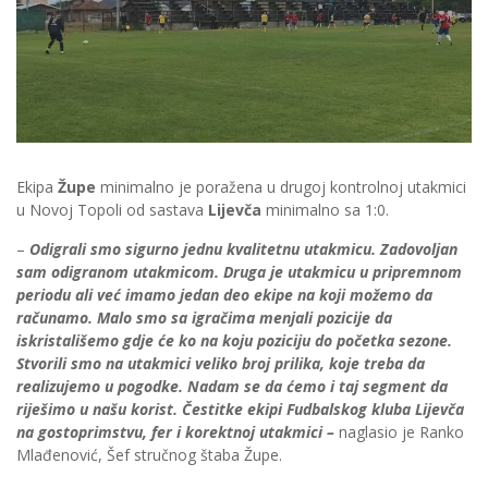
Ekipa
Župe
minimalno je poražena u drugoj kontrolnoj utakmici
u Novoj Topoli od sastava
Lijevča
minimalno sa 1:0.
–
Odigrali smo sigurno jednu kvalitetnu utakmicu. Zadovoljan
sam odigranom utakmicom. Druga je utakmicu u pripremnom
periodu ali već imamo jedan deo ekipe na koji možemo da
računamo. Malo smo sa igračima menjali pozicije da
iskristališemo gdje će ko na koju poziciju do početka sezone.
Stvorili smo na utakmici veliko broj prilika, koje treba da
realizujemo u pogodke. Nadam se da ćemo i taj segment da
riješimo u našu korist. Čestitke ekipi Fudbalskog kluba Lijevča
na gostoprimstvu, fer i korektnoj utakmici –
naglasio je Ranko
Mlađenović, Šef stručnog štaba Župe.