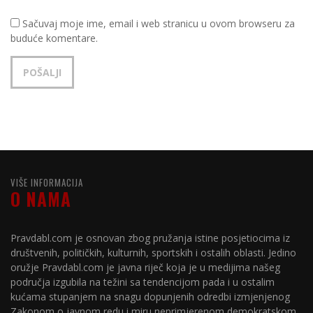
Sačuvaj moje ime, email i web stranicu u ovom browseru za
buduće komentare.
VIŠE INFORMACIJA
O NAMA
Pravdabl.com je osnovan zbog pružanja istine posjetiocima iz
društvenih, političkih, kulturnih, sportskih i ostalih oblasti. Jedino
oružje Pravdabl.com je javna riječ koja je u medijima našeg
područja izgubila na težini sa tendencijom pada i u ostalim
kućama stupanjem na snagu dopunjenih odredbi izmjenjenog
Zakonom o javnom redu i miru neprimjerenom demokratskom