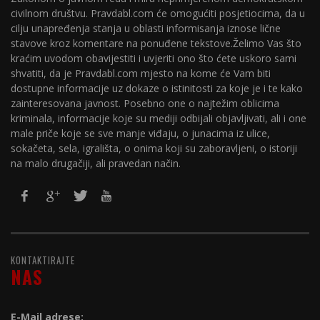
civilnom društvu. Pravdabl.com će omogućiti posjetiocima, da u
cilju unapređenja stanja u oblasti informisanja iznose lične
stavove kroz komentare na ponuđene tekstove.Želimo Vas što
kraćim uvodom obavijestiti i uvjeriti ono što ćete uskoro sami
shvatiti, da je Pravdabl.com mjesto na kome će Vam biti
dostupne informacije uz dokaze o istinitosti za koje je i te kako
zainteresovana javnost. Posebno one o najtežim oblicima
kriminala, informacije koje su mediji odbijali objavljivati, ali i one
male priče koje se sve manje viđaju, o junacima iz ulice,
sokačeta, sela, igrališta, o onima koji su zaboravljeni, o istoriji
na malo drugačiji, ali pravedan način.
KONTAKTIRAJTE
NAS
E-Mail adrese: