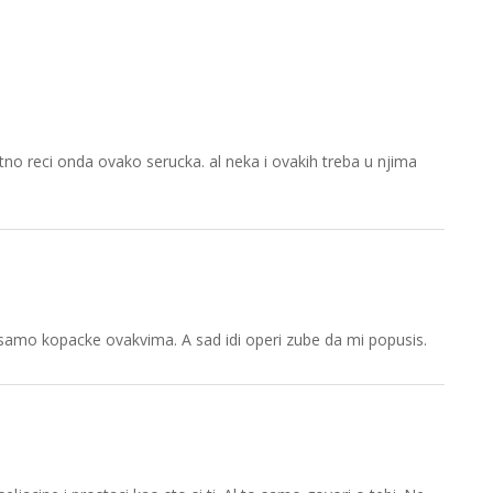
no reci onda ovako serucka. al neka i ovakih treba u njima
iti samo kopacke ovakvima. A sad idi operi zube da mi popusis.