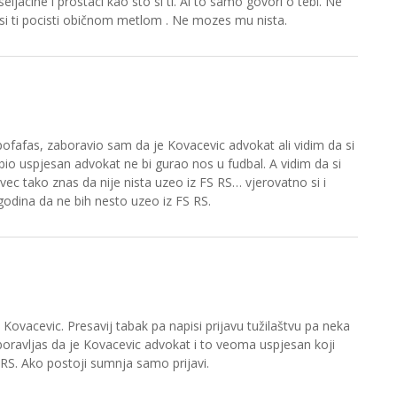
seljacine i prostaci kao sto si ti. Al to samo govori o tebi. Ne
o si ti pocisti običnom metlom . Ne mozes mu nista.
pofafas, zaboravio sam da je Kovacevic advokat ali vidim da si
 bio uspjesan advokat ne bi gurao nos u fudbal. A vidim da si
d vec tako znas da nije nista uzeo iz FS RS… vjerovatno si i
godina da ne bih nesto uzeo iz FS RS.
 Kovacevic. Presavij tabak pa napisi prijavu tužilaštvu pa neka
boravljas da je Kovacevic advokat i to veoma uspjesan koji
FSRS. Ako postoji sumnja samo prijavi.