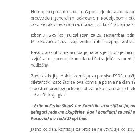
Nebrojeno puta do sada, naš portal je dokazao da pra
predvođeni generalnim sekretarom Rodoljubom Petkov
tako se tako dešavaju raznorazni „cirkusi“ o kojima s
Izbori u FSRS, koji su zakazani za 26. septembar, odn
Mile Kovačević, izazivaju veliki strah i strepnju kod v
Kako objasniti činjenicu da je na posljednjoj sjednic
izvještaj o „spornoj“ kandidaturi Petra Jelića za pre
nadležna.
Zadatak koji je dobila komisija za propise FSRS, na čij
diletantski. Zato što se ova komisija poziva na član 1
ispoštuje predloženi kandidat za neko statutarno tijelo
tačku 8., koja glasi:
– Prije početka Skupštine Komisija za verifikaciju, n
delegati redovne Skupštine, kao i kandidati za neki or
Poslovnika o radu Skupštine.
Jasno ko dan, komisija za propise ne utvrđuje ko ispun