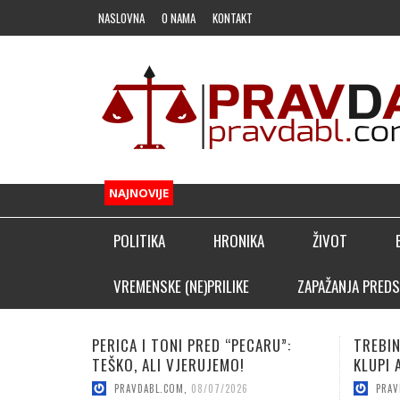
NASLOVNA
O NAMA
KONTAKT
NAJNOVIJE
POLITIKA
HRONIKA
ŽIVOT
FUDBAL
VREMENSKE (NE)PRILIKE
ZAPAŽANJA PREDS
OSTALI SPORTOVI
TREBINJAC NEBOJŠA KAPOR NA
VUČICA
KLADIONIČARSKI KUTAK
KLUPI AFRIČKOG GIGANTA!
POJAČA
PRAVDABL.COM
,
08/06/2026
PRAV