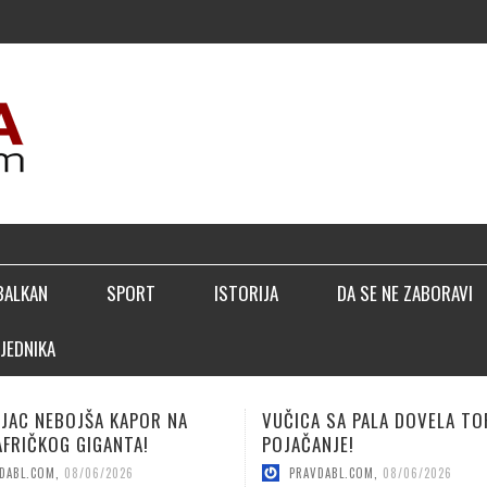
▣ PERIC
BALKAN
SPORT
ISTORIJA
DA SE NE ZABORAVI
JEDNIKA
 SA PALA DOVELA TOP
LUČIĆ: BIĆEMO BOLJI NEGO
NJE!
SEZONE!
DABL.COM
,
08/06/2026
PRAVDABL.COM
,
08/04/2026