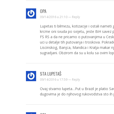
OPA
09/14/2016 u 21:10 —
Reply
Lupetas ti bilmezu, kotizacije i ostali nameti
krcme oni svuda po svijetu, jeste BiH savez p
FS RS a da ne pricamo o putovanjima u Cesku
uci u detalje tih putovanja i troskova. Pokr
Liscinskog, Banjca, Mandica i Kralja makar nj
sugradjani. Obzirom da su u kolu sa ovim lop
STA LUPETAŠ
09/14/2016 u 17:59 —
Reply
Ovaj stvarno lupeta…Put u Brazil je platio Sa
dugovima je do njihovog rukovodstva sto ih