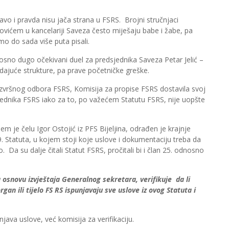
vo i pravda nisu jača strana u FSRS. Brojni stručnjaci
ićem u kancelariji Saveza često miješaju babe i žabe, pa
mo do sada više puta pisali.
osno dugo očekivani duel za predsjednika Saveza Petar Jelić –
ladajuće strukture, pa prave početničke greške.
i Izvršnog odbora FSRS, Komisija za propise FSRS dostavila svoj
dsjednika FSRS iako za to, po važećem Statutu FSRS, nije uopšte
em je čelu Igor Ostojić iz PFS Bijeljina, odrađen je krajnje
9. Statuta, u kojem stoji koje uslove i dokumentaciju treba da
. Da su dalje čitali Statut FSRS, pročitali bi i član 25. odnosno
a osnovu izvještaja Generalnog sekretara, verifikuje da li
gan ili tijelo FS RS ispunjavaju sve uslove iz ovog Statuta i
java uslove, već komisija za verifikaciju.