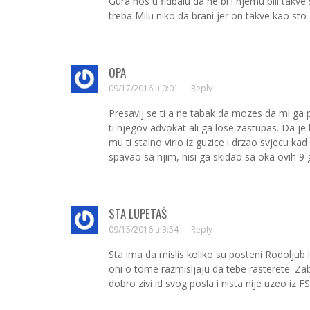
Gura nos u fidbalu da ne bi i njemu bili takve 
treba Milu niko da brani jer on takve kao st
OPA
09/17/2016 u 0:01 —
Reply
Presavij se ti a ne tabak da mozes da mi ga 
ti njegov advokat ali ga lose zastupas. Da je
mu ti stalno virio iz guzice i drzao svjecu ka
spavao sa njim, nisi ga skidao sa oka ovih 9 
STA LUPETAŠ
09/15/2016 u 3:54 —
Reply
Sta ima da mislis koliko su posteni Rodoljub i
oni o tome razmisljaju da tebe rasterete. Za
dobro zivi id svog posla i nista nije uzeo iz 