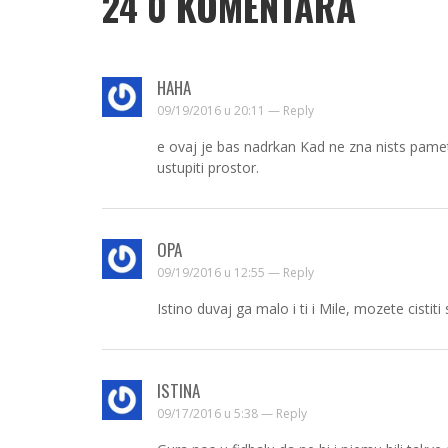
24
0 KOMENTARA
HAHA
09/19/2016 u 20:11 —
Reply
e ovaj je bas nadrkan Kad ne zna nists pamet
ustupiti prostor.
OPA
09/19/2016 u 12:55 —
Reply
Istino duvaj ga malo i ti i Mile, mozete cist
ISTINA
09/17/2016 u 5:38 —
Reply