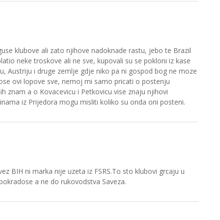
 guse klubove ali zato njihove nadoknade rastu, jebo te Brazil
latio neke troskove ali ne sve, kupovali su se pokloni iz kase
, Austriju i druge zemlje gdje niko pa ni gospod bog ne moze
adose ovi lopove sve, nemoj mi samo pricati o postenju
ih znam a o Kovacevicu i Petkovicu vise znaju njihovi
inama iz Prijedora mogu misliti koliko su onda oni posteni.
vez BIH ni marka nije uzeta iz FSRS.To sto klubovi grcaju u
 pokradose a ne do rukovodstva Saveza.