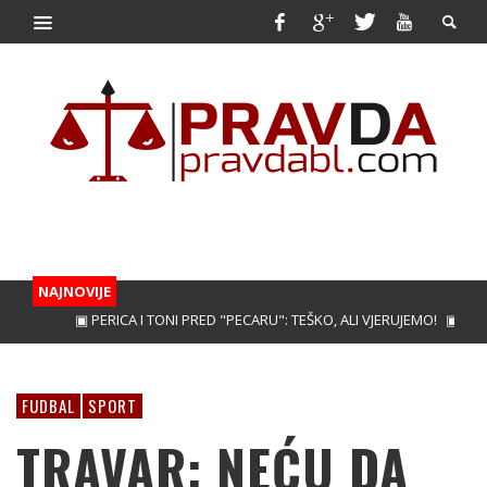
NAJNOVIJE
▣ PERICA I TONI PRED "PECARU": TEŠKO, ALI VJERUJEMO!
▣ TREBINJAC
FUDBAL
SPORT
TRAVAR: NEĆU DA