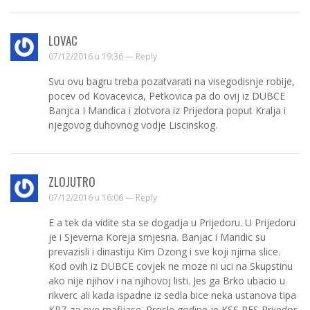
LOVAC
07/12/2016 u 19:36 —
Reply
Svu ovu bagru treba pozatvarati na visegodisnje robije,
pocev od Kovacevica, Petkovica pa do ovij iz DUBCE
Banjca I Mandica i zlotvora iz Prijedora poput Kralja i
njegovog duhovnog vodje Liscinskog.
ZLOJUTRO
07/12/2016 u 16:06 —
Reply
E a tek da vidite sta se dogadja u Prijedoru. U Prijedoru
je i Sjeverna Koreja smjesna. Banjac i Mandic su
prevazisli i dinastiju Kim Dzong i sve koji njima slice.
Kod ovih iz DUBCE covjek ne moze ni uci na Skupstinu
ako nije njihov i na njihovoj listi. Jes ga Brko ubacio u
rikverc ali kada ispadne iz sedla bice neka ustanova tipa
KPZ za ove mafijase. Prosle godine je KSS PFS Prijedor