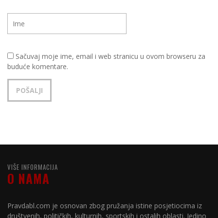
Sačuvaj moje ime, email i web stranicu u ovom browseru za
buduće komentare.
VIŠE INFORMACIJA
O NAMA
Pravdabl.com je osnovan zbog pružanja istine posjetiocima iz
društvenih, političkih, kulturnih, sportskih i ostalih oblasti. Jedino