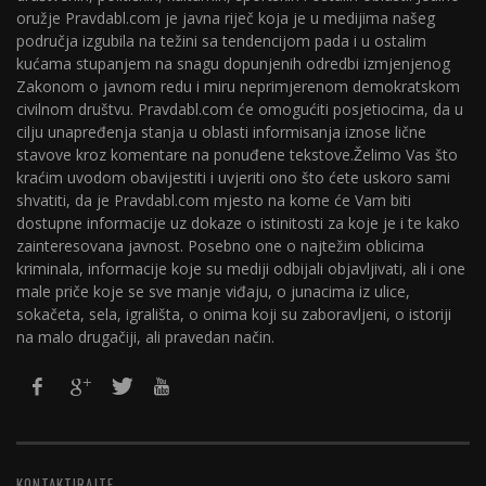
oružje Pravdabl.com je javna riječ koja je u medijima našeg
područja izgubila na težini sa tendencijom pada i u ostalim
kućama stupanjem na snagu dopunjenih odredbi izmjenjenog
Zakonom o javnom redu i miru neprimjerenom demokratskom
civilnom društvu. Pravdabl.com će omogućiti posjetiocima, da u
cilju unapređenja stanja u oblasti informisanja iznose lične
stavove kroz komentare na ponuđene tekstove.Želimo Vas što
kraćim uvodom obavijestiti i uvjeriti ono što ćete uskoro sami
shvatiti, da je Pravdabl.com mjesto na kome će Vam biti
dostupne informacije uz dokaze o istinitosti za koje je i te kako
zainteresovana javnost. Posebno one o najtežim oblicima
kriminala, informacije koje su mediji odbijali objavljivati, ali i one
male priče koje se sve manje viđaju, o junacima iz ulice,
sokačeta, sela, igrališta, o onima koji su zaboravljeni, o istoriji
na malo drugačiji, ali pravedan način.
KONTAKTIRAJTE