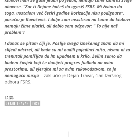
klubovi nam se gase jedan po jedan, nemaju čime izmiriti svoje
obaveze. “Zar ti Dejane hoćeš da ugasiš FSRS. Mi živimo do
toga, uostalom već četiri godine kotizacije nisu podignute”,
poručio je Kovačević. I dalje sam insistirao na tome da klubovi
nemaju čime platiti, ali dobio sam odgovor: ” To nije naš
problem”!
I danas se pitam čiji je. Poslije svega iznešenog znam da mi
slijedi odstrel, ali kada su mi nudili pojedinci mito, nisam ni za
trenutak pomišljao da im upadnem u krilo. Želim samo da
budem čovjek koji će donijeti progres fudbala na ovim
prostorima, ali vjerujte mi sa ovim rukovodstvom, to je
nemoguća misija
– zaključio je Dejan Travar, član Izvršnog
odbora FSRS.
TAGS:
DEJAN TRAVAR
FSRS