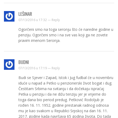
LEŠINAR
07/13/2016 u 17:32 —
Reply
Ogorčeni smo na toga seronju što će naredne godine u
penziju. Ogorčeni smo i na sve vas koji ga ne zovete
pravim imenom Seronja.
BUDNI
07/13/2016 u 17:19 —
Reply
Budi se Sjever i Zapad, Istok i Jug fudbal će u novembru
iduće u napad a Petko u penzionerski život bogat i dug.
Čestitam Srbima na svitanju i da dočekaju ispraćaj
Petka u penziju i da ne dižu tenziju jer je vrijeme do
toga dana bio period predug. Petković Rodoljub je
rođen 16. 11. 1952. godine prestanak radnog odnosa
mu je kao svakom u Republici Srpskoj na dan 16. 11.
2017. godine kada navršava 65 godina života. Do tada