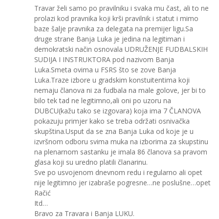
Travar želi samo po pravilniku i svaka mu čast, ali to ne
prolazi kod pravnika koji krši pravilnik i statut i mimo
baze šalje pravnika za delegata na premijer ligu.Sa
druge strane Banja Luka je jedina na legitiman i
demokratski način osnovala UDRUŽENJE FUDBALSKIH
SUDIJA I INSTRUKTORA pod nazivom Banja
Luka.Smeta ovima u FSRS što se zove Banja
Luka.Traze izbore u gradskim konstuitentima koji
nemaju članova ni za fudbala na male golove, jer bi to
bilo tek tad ne legitimno,ali oni po uzoru na
DUBCU(kažu tako se izgovara) koja ima 7 ČLANOVA
pokazuju primjer kako se treba održati osnivačka
skupština.Usput da se zna Banja Luka od koje je u
izvršnom odboru svima muka na izborima za skupstinu
na plenarnom sastanku je imala 86 članova sa pravom
glasa koji su uredno platili članarinu.
Sve po usvojenom dnevnom redu i regularno ali opet
nije legitimno jer izabraše pogresne…ne poslušne…opet
Račić
Itd…
Bravo za Travara i Banja LUKU.