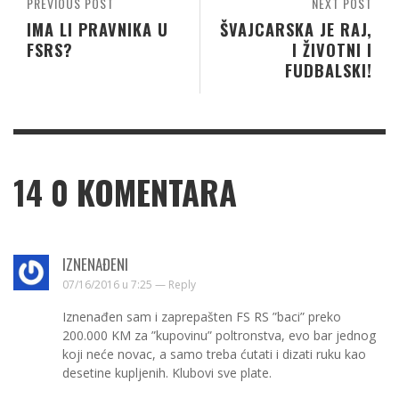
PREVIOUS POST
NEXT POST
IMA LI PRAVNIKA U
ŠVAJCARSKA JE RAJ,
FSRS?
I ŽIVOTNI I
FUDBALSKI!
14
0 KOMENTARA
IZNENAĐENI
07/16/2016 u 7:25 —
Reply
Iznenađen sam i zaprepašten FS RS ”baci” preko
200.000 KM za ”kupovinu” poltronstva, evo bar jednog
koji neće novac, a samo treba ćutati i dizati ruku kao
desetine kupljenih. Klubovi sve plate.