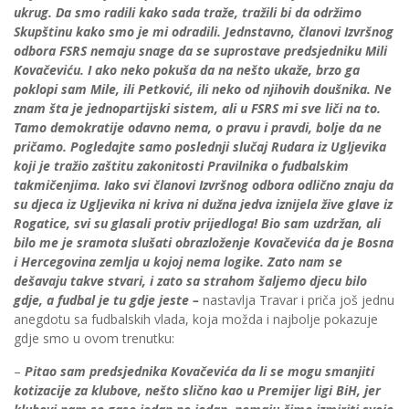
ukrug. Da smo radili kako sada traže, tražili bi da održimo
Skupštinu kako smo je mi odradili. Jednstavno, članovi Izvršnog
odbora FSRS nemaju snage da se suprostave predsjedniku Mili
Kovačeviću. I ako neko pokuša da na nešto ukaže, brzo ga
poklopi sam Mile, ili Petković, ili neko od njihovih doušnika. Ne
znam šta je jednopartijski sistem, ali u FSRS mi sve liči na to.
Tamo demokratije odavno nema, o pravu i pravdi, bolje da ne
pričamo. Pogledajte samo poslednji slučaj Rudara iz Ugljevika
koji je tražio zaštitu zakonitosti Pravilnika o fudbalskim
takmičenjima. Iako svi članovi Izvršnog odbora odlično znaju da
su djeca iz Ugljevika ni kriva ni dužna jedva iznijela žive glave iz
Rogatice, svi su glasali protiv prijedloga! Bio sam uzdržan, ali
bilo me je sramota slušati obrazloženje Kovačevića da je Bosna
i Hercegovina zemlja u kojoj nema logike. Zato nam se
dešavaju takve stvari, i zato sa strahom šaljemo djecu bilo
gdje, a fudbal je tu gdje jeste –
nastavlja Travar i priča još jednu
anegdotu sa fudbalskih vlada, koja možda i najbolje pokazuje
gdje smo u ovom trenutku:
–
Pitao sam predsjednika Kovačevića da li se mogu smanjiti
kotizacije za klubove, nešto slično kao u Premijer ligi BiH, jer