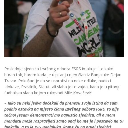
Poslednja sjednica Izvršnog odbora FSRS imala je i te kako
buran tok, barem kada je u pitanju njen član iz Banjaluke Dejan
Travar. Pokušao je da se usprotivi na neke odluke, nudio i
dokaze, Pravilnik, Statut, ali slaba je to vajda, kada je u pitanju
fudbalska vlada kojom rukovodi Mile Kovačević.
–
Iako su neki jedva dočekali da prenesu svoju istinu da sam
podnio ostavku na mjesto člana Izvršnog odbora FSRS, to nije
tačno! Jesam demonstrativno napustio sjednicu, ali o mom
mandatu može raspravljati samo onaj ko me je i postavio na tu
funkciju, a to je PFS Banjaluku, kome ću na prvoj sjednici