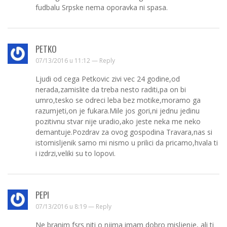
fudbalu Srpske nema oporavka ni spasa.
PETKO
07/13/2016 u 11:12 —
Reply
Ljudi od cega Petkovic zivi vec 24 godine,od
nerada,zamislite da treba nesto raditi,pa on bi
umro,tesko se odreci leba bez motike,moramo ga
razumjeti,on je fukara.Mile jos gori,ni jednu jedinu
pozitivnu stvar nije uradio,ako jeste neka me neko
demantuje.Pozdrav za ovog gospodina Travara,nas si
istomisljenik samo mi nismo u prilici da pricamo,hvala ti
i izdrzi,veliki su to lopovi.
PEPI
07/13/2016 u 8:19 —
Reply
Ne branim fsrs niti o njima imam dobro misljenje, ali ti