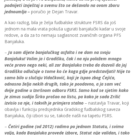
podnijeti izvještaj o svemu što se dešavalo na ovom zboru
jednoumlja –
poručio je Dejan Travar.
A kao razlog, bila je želja fudbalske strukture FSRS da još
jednom na mala vrata pokuša ugurati banjalučki kadar u svoje
redove, a da za to nemaju saglasnost zvaničnih organa PFS
Banjaluka.
–
Ja sam dijete banjalučkog asfalta i ne dam na svoju
Banjaluku! Volim ja i Gradišku, čak i na nju polažem mnogo
veće pravo nego neki, ali zar Banjaluka treba da dozvoli da joj
Gradiška odlučuje o tome ko će koga gdje predstavljati! Nije to
samo bilo u slučaju Vidačković, koji je ispao zbog Ćejića,
odnosno želja nekih drugih, tako je poodavno, a ja sam već
dvije godine u Izvršnom odboru FSRS. Samo kad se sjetim kako
je zimus sudija Širko prošao na listu, pa kako je sada Zrilić
izvisio sa nje, i takvih je primjera stalno
– nastavlja Travar, koji
obavlja i funkciju predsjednika Gradskog fudbalskog saveza
Banjaluka, čiji izbori su se, takođe našli na tapetu FSRS.
–
Četiri godine (od 2012) radimo po jednom Statutu, i svima
valja, kada Banjaluka provede izbore, Statut nije validan, i tako