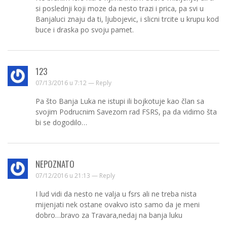
si poslednji koji moze da nesto trazi i prica, pa svi u
Banjaluci znaju da ti, ljubojevic, i slicni trcite u krupu kod
buce i draska po svoju pamet.
123
07/13/2016 u 7:12 —
Reply
Pa što Banja Luka ne istupi ili bojkotuje kao član sa
svojim Podrucnim Savezom rad FSRS, pa da vidimo šta
bi se dogodilo…
NEPOZNATO
07/12/2016 u 21:13 —
Reply
I lud vidi da nesto ne valja u fsrs ali ne treba nista
mijenjati nek ostane ovakvo isto samo da je meni
dobro…bravo za Travara,nedaj na banja luku