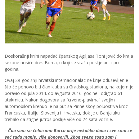
Doskorašnji krilni napadač španskog Agiljasa Toni Jović do kraja
sezone nosiće dres Borca, u koji se vraća poslije pet i po
godina.
Ovaj 29-godišnji hrvatski internacionalac ne krije oduševljenje
što će ponovo biti član kluba sa Gradskog stadiona, na kojem je
boravio od jula 2014. do avgusta 2016. godine i odigrao 61
utakmicu. Nakon dogovora sa “crveno-plavima” svojim
automobilom krenuo je na put sa Pirinejskog poluostrva kroz
Francusku, Italiju, Sloveniju i Hrvatsku, dok je u Banjaluku
trebalo da stigne jutros poslije više od 24 sata vožnje.
– Čuo sam se čelnicima Borca prije nekoliko dana i sve smo se
već tada manje, više dogovorili. Zbog svega toga sam i