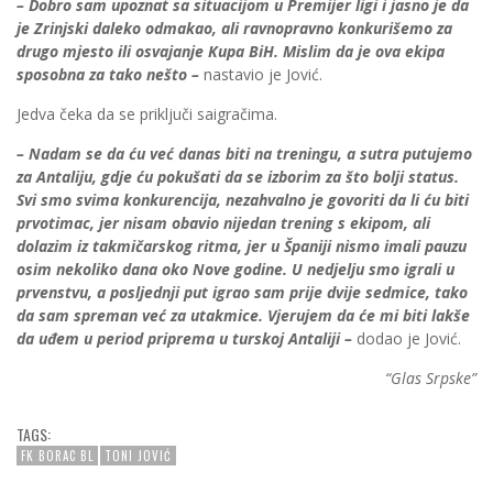
– Dobro sam upoznat sa situacijom u Premijer ligi i jasno je da
je Zrinjski daleko odmakao, ali ravnopravno konkurišemo za
drugo mjesto ili osvajanje Kupa BiH. Mislim da je ova ekipa
sposobna za tako nešto –
nastavio je Jović.
Jedva čeka da se priključi saigračima.
– Nadam se da ću već danas biti na treningu, a sutra putujemo
za Antaliju, gdje ću pokušati da se izborim za što bolji status.
Svi smo svima konkurencija, nezahvalno je govoriti da li ću biti
prvotimac, jer nisam obavio nijedan trening s ekipom, ali
dolazim iz takmičarskog ritma, jer u Španiji nismo imali pauzu
osim nekoliko dana oko Nove godine. U nedjelju smo igrali u
prvenstvu, a posljednji put igrao sam prije dvije sedmice, tako
da sam spreman već za utakmice. Vjerujem da će mi biti lakše
da uđem u period priprema u turskoj Antaliji –
dodao je Jović.
“Glas Srpske”
TAGS:
FK BORAC BL
TONI JOVIĆ