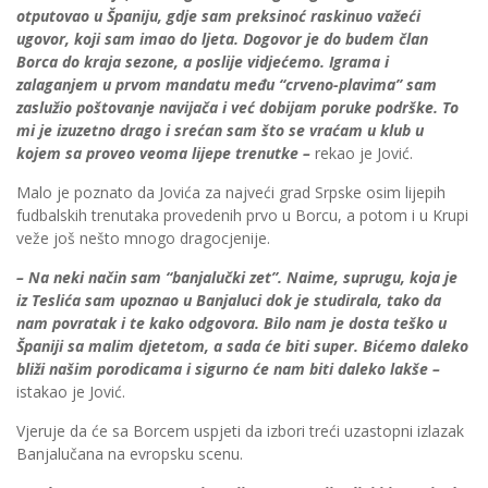
otputovao u Španiju, gdje sam preksinoć raskinuo važeći
ugovor, koji sam imao do ljeta. Dogovor je do budem član
Borca do kraja sezone, a poslije vidjećemo. Igrama i
zalaganjem u prvom mandatu među “crveno-plavima” sam
zaslužio poštovanje navijača i već dobijam poruke podrške. To
mi je izuzetno drago i srećan sam što se vraćam u klub u
kojem sa proveo veoma lijepe trenutke –
rekao je Jović.
Malo je poznato da Jovića za najveći grad Srpske osim lijepih
fudbalskih trenutaka provedenih prvo u Borcu, a potom i u Krupi
veže još nešto mnogo dragocjenije.
– Na neki način sam “banjalučki zet”. Naime, suprugu, koja je
iz Teslića sam upoznao u Banjaluci dok je studirala, tako da
nam povratak i te kako odgovora. Bilo nam je dosta teško u
Španiji sa malim djetetom, a sada će biti super. Bićemo daleko
bliži našim porodicama i sigurno će nam biti daleko lakše –
istakao je Jović.
Vjeruje da će sa Borcem uspjeti da izbori treći uzastopni izlazak
Banjalučana na evropsku scenu.