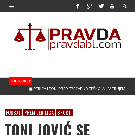
NAJNOVIJE
▣ PERICA I TONI PRED "PECARU": TEŠKO, ALI VJERUJEMO!
▣ TRE
FUDBAL
PREMIJER LIGA
SPORT
TONI JOVIĆ SE