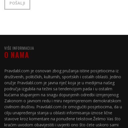
VIŠE INFORMACIJA
O NAMA
Pravdabl.com je osnovan zbog pružanja istine posjetiocima iz
društvenih, političkih, kulturnih, sportskih i ostalih oblasti. Jedino
oružje Pravdabl.com je javna riječ koja je u medijima našeg
područja izgubila na težini sa tendencijom pada i u ostalim
kućama stupanjem na snagu dopunjenih odredbi izmjenjenog
Zakonom o javnom redu i miru neprimjerenom demokratskom
civilnom društvu. Pravdabl.com će omogućiti posjetiocima, da u
cilju unapređenja stanja u oblasti informisanja iznose lične
stavove kroz komentare na ponuđene tekstove.Želimo Vas što
kraćim uvodom obavijestiti i uvjeriti ono što ćete uskoro sami