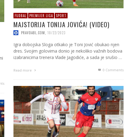
FUDBAL
PREMIJER LIGA
SPORT
MAJSTORIJA TONIJA JOVIĆA! (VIDEO)
PRAVDABL.COM
,
10/22/2023
Igra dobojska Sloga otkako je Toni Jović obukao njen
dres. Svojim golovima donio je nekoliko važnih bodova
izabranicima trenera Vlade Jagodiće, a sada je srušio …
ni
0 Comments
Read more
ts