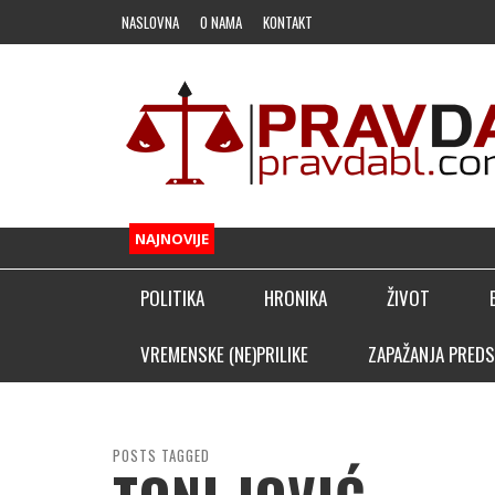
NASLOVNA
O NAMA
KONTAKT
NAJNOVIJE
POLITIKA
HRONIKA
ŽIVOT
FUDBAL
VREMENSKE (NE)PRILIKE
ZAPAŽANJA PREDS
OSTALI SPORTOVI
KLADIONIČARSKI KUTAK
POSTS TAGGED