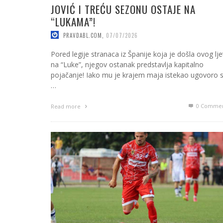
JOVIĆ I TREĆU SEZONU OSTAJE NA
“LUKAMA”!
PRAVDABL.COM
,
07/07/2026
Pored legije stranaca iz Španije koja je došla ovog lje
na “Luke”, njegov ostanak predstavlja kapitalno
pojačanje! Iako mu je krajem maja istekao ugovoro 
…
0 Commen
Read more