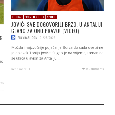
FUDBAL
PREMIJER LIGA
SPORT
JOVIĆ: SVE DOGOVORILI BRZO, U ANTALIJI
GLANC ZA ONO PRAVO! (VIDEO)
OG
PRAVDABL.COM
,
01/28/2022
Možda i najzvučnije pojačanje Borca do sada ove zime
je dolazak Tonija Jovića! Stigao je na vrijeme, taman da
se ukrca u avion za Antaliju, …
ić
0 Comments
Read more
ts