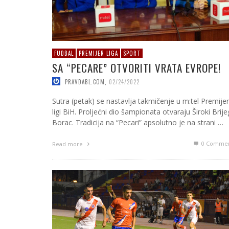
FUDBAL
PREMIJER LIGA
SPORT
SA “PECARE” OTVORITI VRATA EVROPE!
PRAVDABL.COM
,
02/24/2022
Sutra (petak) se nastavlja takmičenje u m:tel Premijer
ligi BiH. Proljećni dio šampionata otvaraju Široki Brijeg
Borac. Tradicija na “Pecari” apsolutno je na strani …
0 Commen
Read more