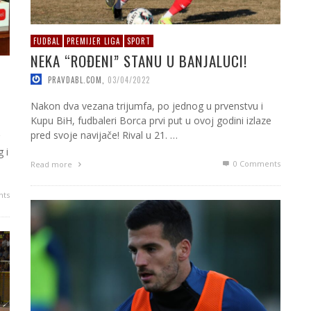
FUDBAL
PREMIJER LIGA
SPORT
NEKA “ROĐENI” STANU U BANJALUCI!
PRAVDABL.COM
,
03/04/2022
Nakon dva vezana trijumfa, po jednog u prvenstvu i
Kupu BiH, fudbaleri Borca prvi put u ovoj godini izlaze
pred svoje navijače! Rival u 21. …
 i
0 Comments
Read more
ts