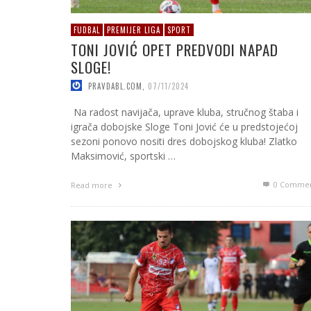
FUDBAL
PREMIJER LIGA
SPORT
TONI JOVIĆ OPET PREDVODI NAPAD
SLOGE!
PRAVDABL.COM
,
07/11/2024
Na radost navijača, uprave kluba, stručnog štaba i
igrača dobojske Sloge Toni Jović će u predstojećoj
sezoni ponovo nositi dres dobojskog kluba! Zlatko
Maksimović, sportski …
0 Commen
Read more