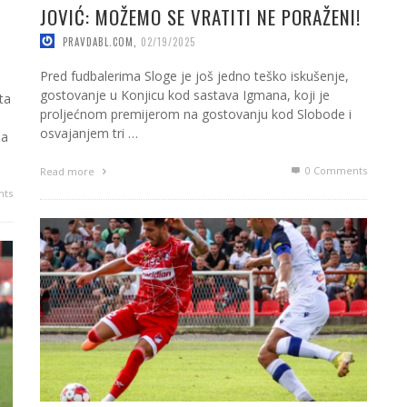
JOVIĆ: MOŽEMO SE VRATITI NE PORAŽENI!
PRAVDABL.COM
,
02/19/2025
Pred fudbalerima Sloge je još jedno teško iskušenje,
gostovanje u Konjicu kod sastava Igmana, koji je
ta
proljećnom premijerom na gostovanju kod Slobode i
osvajanjem tri …
sa
0 Comments
Read more
ts