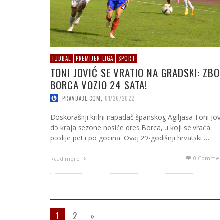
FUDBAL
PREMIJER LIGA
SPORT
TONI JOVIĆ SE VRATIO NA GRADSKI: ZB
BORCA VOZIO 24 SATA!
PRAVDABL.COM
,
01/26/2022
Doskorašnji krilni napadač španskog Agiljasa Toni Jov
do kraja sezone nosiće dres Borca, u koji se vraća
poslije pet i po godina. Ovaj 29-godišnji hrvatski …
0 Commen
Read more
1
2
»