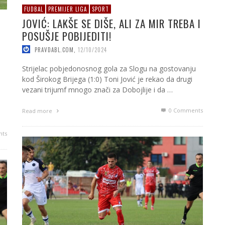
FUDBAL
PREMIJER LIGA
SPORT
JOVIĆ: LAKŠE SE DIŠE, ALI ZA MIR TREBA I
POSUŠJE POBIJEDITI!
PRAVDABL.COM
,
12/10/2024
Strijelac pobjedonosnog gola za Slogu na gostovanju
kod Širokog Brijega (1:0) Toni Jović je rekao da drugi
vezani trijumf mnogo znači za Dobojlije i da …
0 Comments
Read more
ts