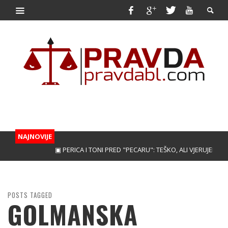
NAJNOVIJE
▣ PERICA I TONI PRED "PECARU": TEŠKO, ALI VJERUJEMO!
▣ TREB
POSTS TAGGED
GOLMANSKA