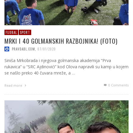
FUDBAL
SPORT
MRKI I 40 GOLMANSKIH RAZBOJNIKA! (FOTO)
PRAVDABL.COM
,
07/01/2020
Siniša Mrkobrada i njegova golmanska akademija “Prva
rukavica” u “SRC Ajdinovići” kod Olova napravili su kamp u kojem
se našlo preko 40 čuvara mreže, a …
0 Comments
Read more