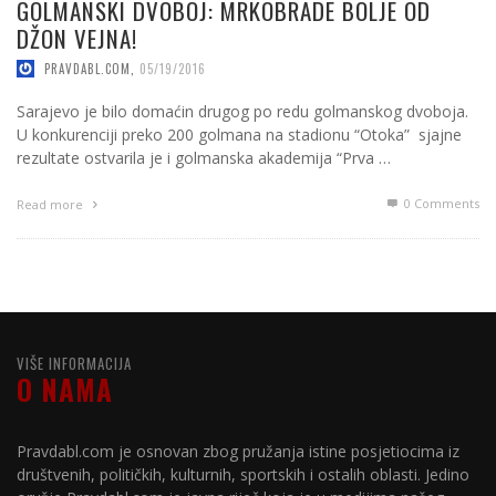
GOLMANSKI DVOBOJ: MRKOBRADE BOLJE OD
DŽON VEJNA!
PRAVDABL.COM
,
05/19/2016
Sarajevo je bilo domaćin drugog po redu golmanskog dvoboja.
U konkurenciji preko 200 golmana na stadionu “Otoka” sjajne
rezultate ostvarila je i golmanska akademija “Prva …
0 Comments
Read more
VIŠE INFORMACIJA
O NAMA
Pravdabl.com je osnovan zbog pružanja istine posjetiocima iz
društvenih, političkih, kulturnih, sportskih i ostalih oblasti. Jedino