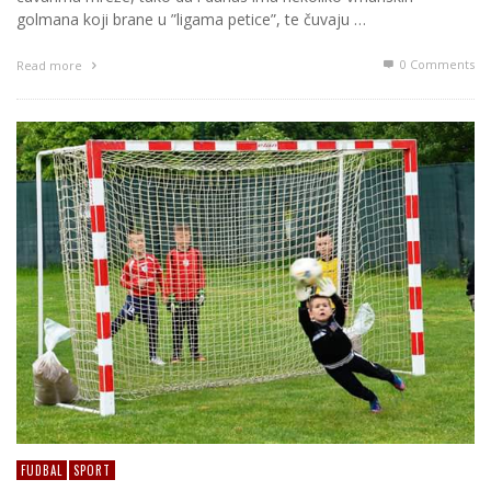
golmana koji brane u ”ligama petice”, te čuvaju …
0 Comments
Read more
FUDBAL
SPORT