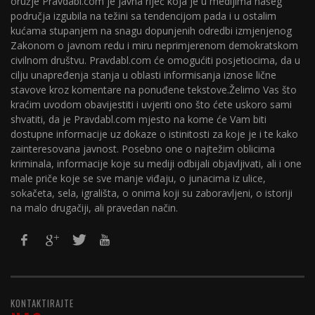
oružje Pravdabl.com je javna riječ koja je u medijima našeg
područja izgubila na težini sa tendencijom pada i u ostalim
kućama stupanjem na snagu dopunjenih odredbi izmjenjenog
Zakonom o javnom redu i miru neprimjerenom demokratskom
civilnom društvu. Pravdabl.com će omogućiti posjetiocima, da u
cilju unapređenja stanja u oblasti informisanja iznose lične
stavove kroz komentare na ponuđene tekstove.Želimo Vas što
kraćim uvodom obavijestiti i uvjeriti ono što ćete uskoro sami
shvatiti, da je Pravdabl.com mjesto na kome će Vam biti
dostupne informacije uz dokaze o istinitosti za koje je i te kako
zainteresovana javnost. Posebno one o najtežim oblicima
kriminala, informacije koje su mediji odbijali objavljivati, ali i one
male priče koje se sve manje viđaju, o junacima iz ulice,
sokačeta, sela, igrališta, o onima koji su zaboravljeni, o istoriji
na malo drugačiji, ali pravedan način.
KONTAKTIRAJTE