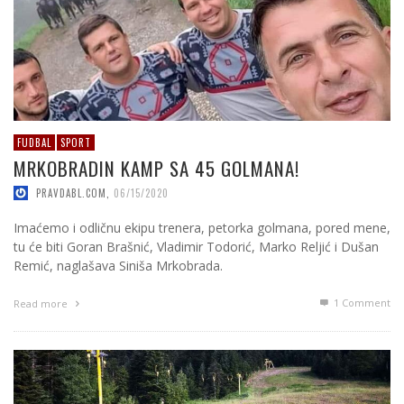
FUDBAL
SPORT
MRKOBRADIN KAMP SA 45 GOLMANA!
PRAVDABL.COM
,
06/15/2020
Imaćemo i odličnu ekipu trenera, petorka golmana, pored mene,
tu će biti Goran Brašnić, Vladimir Todorić, Marko Reljić i Dušan
Remić, naglašava Siniša Mrkobrada.
1
Comment
Read more