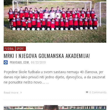
FUDBAL
SPORT
MRKI I NJEGOVA GOLMANSKA AKADEMIJA!
PRAVDABL.COM
,
06/22/2019
Pojedine škole fudbala u svom sastavu nemaju 40 članova, jer
danas nije lako privući niti jedno dijete, djevojčicu, a da zauzvrat
ne ponudite nešto novo…. …
0 Comments
Read more