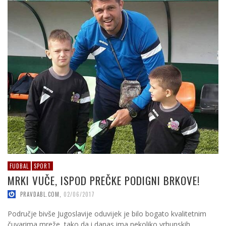
FUDBAL
SPORT
MRKI VUČE, ISPOD PREČKE PODIGNI BRKOVE!
PRAVDABL.COM
,
02/06/2017
Područje bivše Jugoslavije oduvijek je bilo bogato kvalitetnim
čuvarima mreže, tako da i danas ima nekoliko vrhunskih