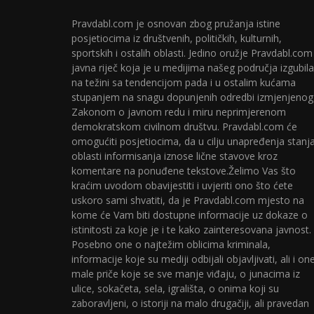
Pravdabl.com je osnovan zbog pružanja istine
posjetiocima iz društvenih, političkih, kulturnih,
sportskih i ostalih oblasti. Jedino oružje Pravdabl.com
javna riječ koja je u medijima našeg područja izgubila
na težini sa tendencijom pada i u ostalim kućama
stupanjem na snagu dopunjenih odredbi izmjenjenog
Zakonom o javnom redu i miru neprimjerenom
demokratskom civilnom društvu. Pravdabl.com će
omogućiti posjetiocima, da u cilju unapređenja stanj
oblasti informisanja iznose lične stavove kroz
komentare na ponuđene tekstove.Želimo Vas što
kraćim uvodom obavijestiti i uvjeriti ono što ćete
uskoro sami shvatiti, da je Pravdabl.com mjesto na
kome će Vam biti dostupne informacije uz dokaze o
istinitosti za koje je i te kako zainteresovana javnost.
Posebno one o najtežim oblicima kriminala,
informacije koje su mediji odbijali objavljivati, ali i on
male priče koje se sve manje viđaju, o junacima iz
ulice, sokačeta, sela, igrališta, o onima koji su
zaboravljeni, o istoriji na malo drugačiji, ali pravedan