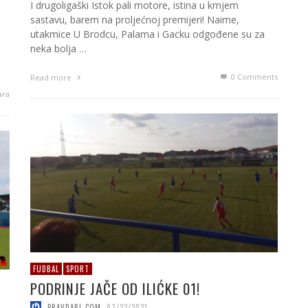
I drugoligaški Istok pali motore, istina u krnjem
sastavu, barem na proljećnoj premijeri! Naime,
utakmice U Brodcu, Palama i Gacku odgođene su za
neka bolja …
!
0 Comments
Read more
ara
FUDBAL
SPORT
PODRINJE JAČE OD ILIĆKE 01!
PRAVDABL.COM
,
07/22/2021