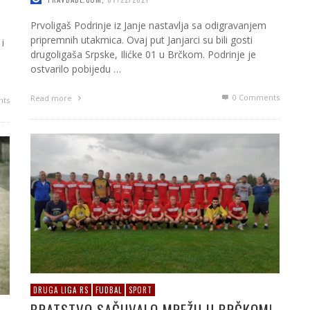
Prvoligaš Podrinje iz Janje nastavlja sa odigravanjem
pripremnih utakmica. Ovaj put Janjarci su bili gosti
i
drugoligaša Srpske, Ilićke 01 u Brčkom. Podrinje je
ostvarilo pobijedu …
0 Comments
Read more
ts
DRUGA LIGA RS
FUDBAL
SPORT
BRATSTVO SAČUVALO MREŽU U BRČKOM!