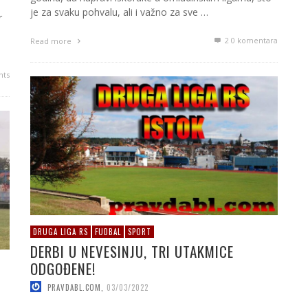
je za svaku pohvalu, ali i važno za sve …
r
2
0 komentara
Read more
ts
DRUGA LIGA RS
FUDBAL
SPORT
DERBI U NEVESINJU, TRI UTAKMICE
ODGOĐENE!
PRAVDABL.COM
,
03/03/2022