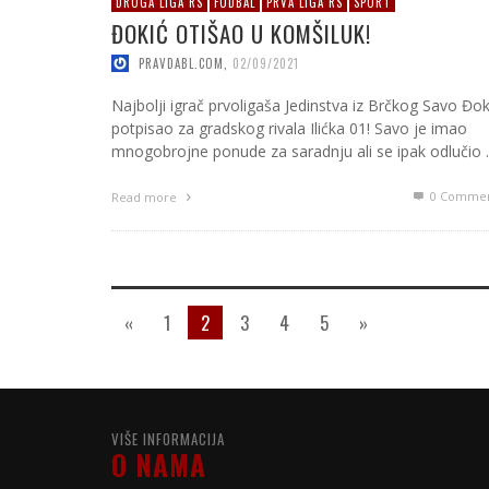
DRUGA LIGA RS
FUDBAL
PRVA LIGA RS
SPORT
ĐOKIĆ OTIŠAO U KOMŠILUK!
PRAVDABL.COM
,
02/09/2021
Najbolji igrač prvoligaša Jedinstva iz Brčkog Savo Đok
potpisao za gradskog rivala Ilićka 01! Savo je imao
mnogobrojne ponude za saradnju ali se ipak odlučio
0 Commen
Read more
«
1
2
3
4
5
»
VIŠE INFORMACIJA
O NAMA