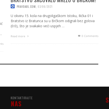
PRAVDABL.COM
,
03/06/2021
U okviru 15. kola na drugoligaškom Istoku, Ilićka 01 i
Bratstvo iz Bratunca su u Brčkom odigrali bez golova
ić
(0:0), što je svakako veći uspjeh …
 …
0 Comments
Read more
ts
KONTAKTIRAJTE
S
NAS