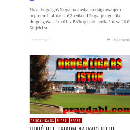
Novi drugoligaš Sloga nastavlja sa odigravanjem
pripremnih utakmica! Za vikend Sloga je ugostila
drugoligaša Ilićku 01 iz Brčkog i pobijedila čak sa 10:0
Strijelci su …
2
0 koment
Read more
DRUGA LIGA RS
FUDBAL
SPORT
LUKIĆ HET-TRIKOM NAJAVIO ELITU!