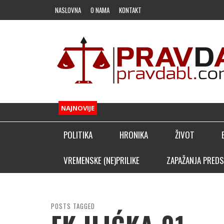
NASLOVNA
O NAMA
KONTAKT
NAJNOVIJE
POLITIKA
HRONIKA
ŽIVOT
FUDBAL
VREMENSKE (NE)PRILIKE
ZAPAŽANJA PREDS
OSTALI SPORTOVI
KLADIONIČARSKI KUTAK
POSTS TAGGED