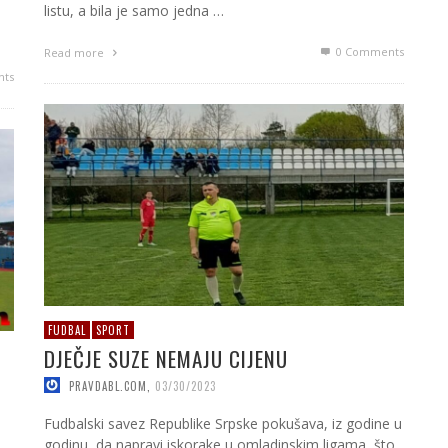
listu, a bila je samo jedna …
0 Comments
Read more
ts
FUDBAL
SPORT
DJEČJE SUZE NEMAJU CIJENU
PRAVDABL.COM
,
03/30/2023
Fudbalski savez Republike Srpske pokušava, iz godine u
godinu, da napravi iskorake u omladinskim ligama, što