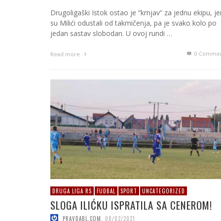
Drugoligaški Istok ostao je “krnjav” za jednu ekipu, je
su Milići odustali od takmičenja, pa je svako kolo po
jedan sastav slobodan. U ovoj rundi …
0 Commen
Read more
DRUGA LIGA RS
FUDBAL
SPORT
UNCATEGORIZED
SLOGA ILIĆKU ISPRATILA SA CENEROM!
PRAVDABL.COM
,
08/02/2021