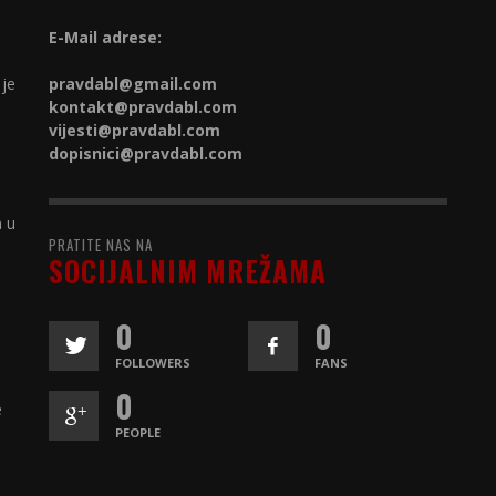
E-Mail adrese:
 je
pravdabl@gmail.com
kontakt@
pravdabl.com
vijesti@
pravdabl.com
dopisnici@
pravdabl.com
a u
PRATITE NAS NA
SOCIJALNIM MREŽAMA
0
0
FOLLOWERS
FANS
0
e
PEOPLE