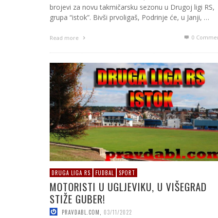
brojevi za novu takmičarsku sezonu u Drugoj ligi RS,
grupa “istok”. Bivši prvoligaš, Podrinje će, u Janji, …
0 Commen
Read more
DRUGA LIGA RS
FUDBAL
SPORT
MOTORISTI U UGLJEVIKU, U VIŠEGRAD
STIŽE GUBER!
PRAVDABL.COM
,
03/11/2022