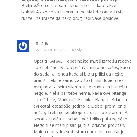
Bjeljine.Što će reći sami smo ih birali i kao takve
izabrali.A,ako se sa izabranim ne slažete onda ih vi i
rušite,i ne tražite da neko drugi radi vaše poslove.
TOLJAGA
12/29/2020 u 17:52 —
Reply
Opet ti KANAL. I opet nešto mutiš između redova
kao i obično. Nešto pričaš a ništa ne kažeš, kao i
do sada, a i onda kada si bio u prilici da nešto
uradiš. Tebi je samo žao što ti nisi dobio dres,
ovaj novi, a svim silama si se trudio da budeš tu
negdje. Neka bar tebe nema, kada ove bitange
kao O Lale, Marković, Kredika, Banjac, Brkić a i
svi ostali ostadoše. Jedino je Doboj promijenio
nešto, Trebinje se uklopio a ostali po starom. A
izbori su priča za sebe, i već toliko puta ispričana.
Nego ti se mani pisanija, ti si odavno pročitan.
Malo ću parafrazirati staru narodnu, obećanje,