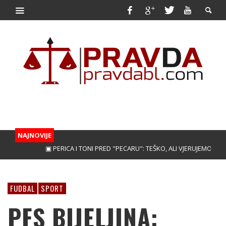
NAJNOVIJE
▣ PERICA I TONI PRED "PECARU": TEŠKO, ALI VJERUJEMO!
▣ TREB
FUDBAL
SPORT
PFS BIJELJINA: