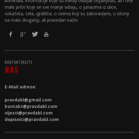
kriminala, informacije koje su mediji odbijali objavljivati, ali i one
male priče koje se sve manje viđaju, o junacima iz ulice,
sokačeta, sela, igrališta, o onima koji su zaboravljeni, o istoriji
na malo drugačiji, ali pravedan način.
KONTAKTIRAJTE
NAS
E-Mail adrese:
pravdabl@gmail.com
kontakt@
pravdabl.com
vijesti@
pravdabl.com
dopisnici@
pravdabl.com