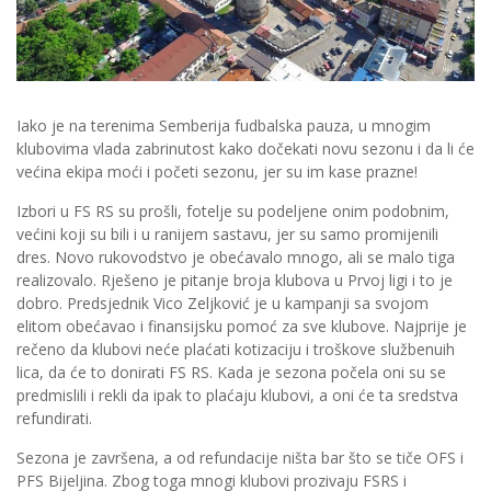
Iako je na terenima Semberija fudbalska pauza, u mnogim
klubovima vlada zabrinutost kako dočekati novu sezonu i da li će
većina ekipa moći i početi sezonu, jer su im kase prazne!
Izbori u FS RS su prošli, fotelje su podeljene onim podobnim,
većini koji su bili i u ranijem sastavu, jer su samo promijenili
dres. Novo rukovodstvo je obećavalo mnogo, ali se malo tiga
realizovalo. Rješeno je pitanje broja klubova u Prvoj ligi i to je
dobro. Predsjednik Vico Zeljković je u kampanji sa svojom
elitom obećavao i finansijsku pomoć za sve klubove. Najprije je
rečeno da klubovi neće plaćati kotizaciju i troškove službenuih
lica, da će to donirati FS RS. Kada je sezona počela oni su se
predmislili i rekli da ipak to plaćaju klubovi, a oni će ta sredstva
refundirati.
Sezona je završena, a od refundacije ništa bar što se tiče OFS i
PFS Bijeljina. Zbog toga mnogi klubovi prozivaju FSRS i