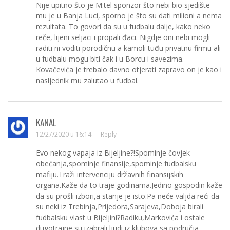
Nije upitno što je M:tel sponzor što nebi bio sjedište
mu je u Banja Luci, sporno je što su dati milioni a nema
rezultata. To govori da su u fudbalu dalje, kako neko
reče, lijeni seljaci i propali đaci. Nigdje oni nebi mogli
raditi ni voditi porodičnu a kamoli tuđu privatnu firmu ali
u fudbalu mogu biti čak i u Borcu i savezima.
Kovačevića je trebalo davno otjerati zapravo on je kao i
nasljednik mu zalutao u fudbal.
KANAL
12/27/2020 u 16:14 —
Reply
Evo nekog vapaja iz Bijeljine?!Spominje čovjek
obećanja,spominje finansije,spominje fudbalsku
mafiju.Traži intervenciju državnih finansijskih
organa.Kaže da to traje godinama.Jedino gospodin kaže
da su prošli izbori,a stanje je isto.Pa neće valjda reći da
su neki iz Trebinja,Prijedora,Sarajeva,Doboja birali
fudbalsku vlast u Bijeljini?Radiku,Markovića i ostale
dugotrajne su izabrali ljudi iz klubova sa područja