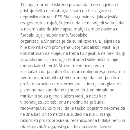
Toljaga,moram ti iskreno priznati da ti on u cjelosti i
pristaje.Ništa ne mutim,već sam na tekst gore o
nepravilnostima u PFS Bijeljina,novinara Jakovljevića
reagovao,ilustrujući,činjenicu,da se ne vrijedi sada jadati
o nekim,kako dotični napisa,mafijaškim poslovima u
fudbalu Bijeljine,odnosno,fudbalske
organizacije.Činjenica je da su bili izbori u Bijeljini i da
nije bilo nikakvih promjena u toj fudbalskoj vlasti,a ja
konstatovah da <Bijeljina treba to riješiti,a ne neki drugi
sportski radnici sa drugih teritorija.Dakle ništa tu nije
mutno,kako ti tvrdiš.Što se mene tiče i tvojih
zaključaka,da ja patim što nisam dobio dres,da nisam u
ovom novom društvu,tebi na znanje da sam ja u tim
prošlim turbulentnim vremenima,istima jasno,glasno i
pismeno napisao da mi njihovo društvo nimalo ne
miriši,niti se sa njima slažem.Vidiš,ja neću kao
ti,ponavljati ,po tebi,onu narodnu da je budali
radovanje,već ću ti reći da je teško objasniti nekome da
ne zna,kad on to ne zna,a sudeći da nisi u stanju
razumjeti prostoproširenu rečenicu,onda ti dalje neću ni
objašnjavati.Stoga,ostaj u zdravlju i svom krivom