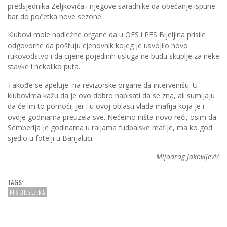
predsjednika Zeljkovića i njegove saradnike da obećanje ispune
bar do početka nove sezone.
Klubovi mole nadležne organe da u OFS i PFS Bijeljina prisile
odgovorne da poštuju cjenovnik kojeg je usvojilo novo
rukovodstvo i da cijene pojedinih usluga ne budu skuplje za neke
stavke i nekoliko puta.
Takođe se apeluje na revizorske organe da intervenišu. U
klubovima kažu da je ovo dobro napisati da se zna, ali sumljaju
da će im to pomoći, jer i u ovoj oblasti vlada mafija koja je i
ovdje godinama preuzela sve. Nećemo ništa novo reći, osim da
Semberija je godinama u raljama fudbalske mafije, ma ko god
sjedio u fotelji u Banjaluci.
Mijodrag Jakovljević
TAGS:
PFS BIJELJINA