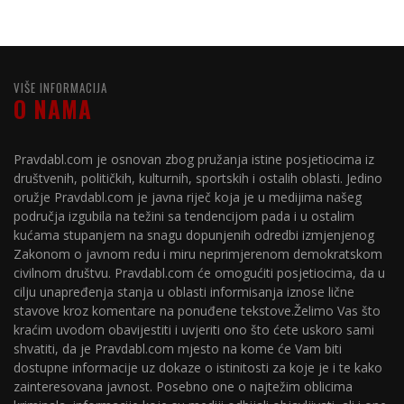
VIŠE INFORMACIJA
O NAMA
Pravdabl.com je osnovan zbog pružanja istine posjetiocima iz
društvenih, političkih, kulturnih, sportskih i ostalih oblasti. Jedino
oružje Pravdabl.com je javna riječ koja je u medijima našeg
područja izgubila na težini sa tendencijom pada i u ostalim
kućama stupanjem na snagu dopunjenih odredbi izmjenjenog
Zakonom o javnom redu i miru neprimjerenom demokratskom
civilnom društvu. Pravdabl.com će omogućiti posjetiocima, da u
cilju unapređenja stanja u oblasti informisanja iznose lične
stavove kroz komentare na ponuđene tekstove.Želimo Vas što
kraćim uvodom obavijestiti i uvjeriti ono što ćete uskoro sami
shvatiti, da je Pravdabl.com mjesto na kome će Vam biti
dostupne informacije uz dokaze o istinitosti za koje je i te kako
zainteresovana javnost. Posebno one o najtežim oblicima