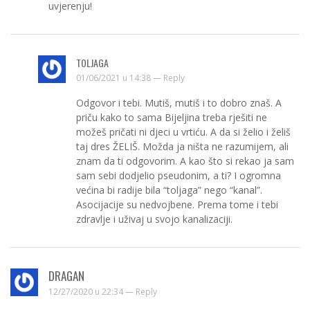
uvjerenju!
TOLJAGA
01/06/2021 u 14:38 —
Reply
Odgovor i tebi. Mutiš, mutiš i to dobro znaš. A
priču kako to sama Bijeljina treba rješiti ne
možeš pričati ni djeci u vrtiću. A da si želio i želiš
taj dres ŽELIŠ. Možda ja ništa ne razumijem, ali
znam da ti odgovorim. A kao što si rekao ja sam
sam sebi dodjelio pseudonim, a ti? I ogromna
većina bi radije bila “toljaga” nego “kanal”.
Asocijacije su nedvojbene. Prema tome i tebi
zdravlje i uživaj u svojo kanalizaciji.
DRAGAN
12/27/2020 u 22:34 —
Reply