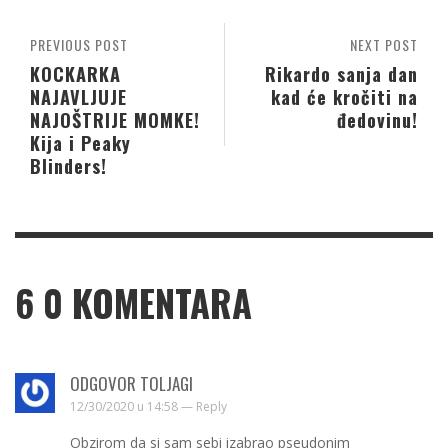
PREVIOUS POST
NEXT POST
KOCKARKA
Rikardo sanja dan
NAJAVLJUJE
kad će kročiti na
NAJOŠTRIJE MOMKE!
đedovinu!
Kija i Peaky
Blinders!
6
0 KOMENTARA
ODGOVOR TOLJAGI
12/30/2020 u 14:58 —
Reply
Obzirom da si sam sebi izabrao pseudonim