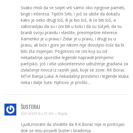
Svako misli da se svijet vrti samo oko njegove pameti,
brige i interesa. Tipični Srbi, i još se ubiše da dokažu
kako je neko drugi loš, ili je bio loš, ili će biti loš, a
zaboravljau da su i oni bili u kolu i da su šutjeli, da su
branili svoju pravdu i vlastite, presmiješne interese.
Kamenko je u pravu i Zidar je u pravu, i drugi su u
pravu, ali biće i gore jer nikom nije dovoljno loše da bi
bilo šta mijenjao. Pogotovo ne oni koji su od
nekadašnje sporstke legende napravili primjerno
partijsko, još i više uskointeresno udruženje građana za
izvlačenje novca iz raznih jasli, koje se zove: RK Borac
MTel Banja Luka. A nekadašnji provtimci i legende kluba
neka i dalje šute. Njihovo je prošlo…
ŠUSTERAJ
03/14/2019 u 21:34 —
Reply
Ljudi,morate da shvatite da R.K.Borac nije ni postojao
dok se nisu pojavili šuster i bradonja.