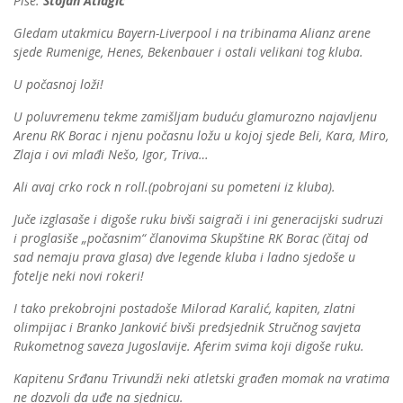
Piše:
Stojan Atlagić
Gledam utakmicu Bayern-Liverpool i na tribinama Alianz arene
sjede Rumenige, Henes, Bekenbauer i ostali velikani tog kluba.
U počasnoj loži!
U poluvremenu tekme zamišljam buduću glamurozno najavljenu
Arenu RK Borac i njenu počasnu ložu u kojoj sjede Beli, Kara, Miro,
Zlaja i ovi mlađi Nešo, Igor, Triva…
Ali avaj crko rock n roll.(pobrojani su pometeni iz kluba).
Juče izglasaše i digoše ruku bivši saigrači i ini generacijski sudruzi
i proglasiše „počasnim“ članovima Skupštine RK Borac (čitaj od
sad nemaju prava glasa) dve legende kluba i ladno sjedoše u
fotelje neki novi rokeri!
I tako prekobrojni postadoše Milorad Karalić, kapiten, zlatni
olimpijac i Branko Janković bivši predsjednik Stručnog savjeta
Rukometnog saveza Jugoslavije. Aferim svima koji digoše ruku.
Kapitenu Srđanu Trivundži neki atletski građen momak na vratima
ne dozvoli da uđe na sjednicu.