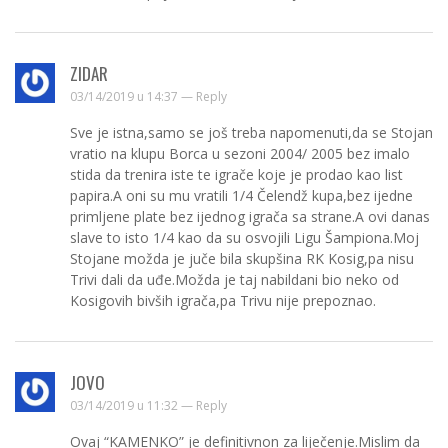
ZIDAR
03/14/2019 u 14:37 —
Reply
Sve je istna,samo se još treba napomenuti,da se Stojan
vratio na klupu Borca u sezoni 2004/ 2005 bez imalo
stida da trenira iste te igrače koje je prodao kao list
papira.A oni su mu vratili 1/4 Čelendž kupa,bez ijedne
primljene plate bez ijednog igrača sa strane.A ovi danas
slave to isto 1/4 kao da su osvojili Ligu Šampiona.Moj
Stojane možda je juče bila skupšina RK Kosig,pa nisu
Trivi dali da uđe.Možda je taj nabildani bio neko od
Kosigovih bivših igrača,pa Trivu nije prepoznao.
JOVO
03/14/2019 u 11:32 —
Reply
Ovaj “KAMENKO” je definitivnon za liječenje.Mislim da