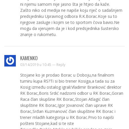
ni njemu samom nije jasno šta je htjeo da kaže.
Zašto niko od medija ne napiše koju riječ o sadašnjem
predsjedniku Upravnog odbora R.K.Borac.Koje su to
njegove zasluge i kojim se to sportom čova bavio.Ne
mogu da vjerujem da je i kod predsjednika šustersko
znanje o rukometu.
KAMENKO
03/14/2019 u 10:45 —
Reply
Stojane ko je prodao Borac u Doboju,na finalnom
turniru kupa RS?Ti si bio trener Kosiga,a tada su za
Kosig između ostalog igrali:Vladimir Branković direktor
RK Borac,Boris Srdić nadzorni odbor u RK Borac,Goran
Raca član skupšine RK Borac,Stojan Atlagić član
skupštine RK Borac,Igor Jovanović član uprave RK
Borac,Srđan Kuzmanović član skupštine RK Borac i
trener mlađih kategorija u RK Borac.Prvo to napiši
pošteni Stojane,kad si te iste