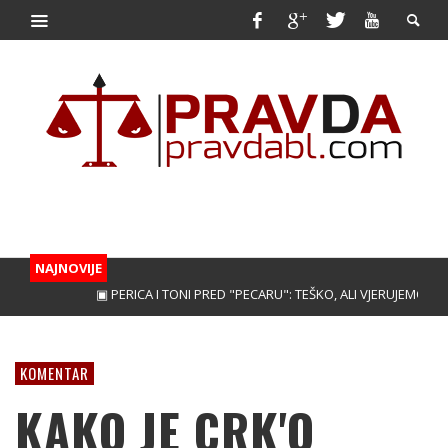
NAJNOVIJE
▣ PERICA I TONI PRED "PECARU": TEŠKO, ALI VJERUJEMO!
▣ TREB
KOMENTAR
KAKO JE CRK'O