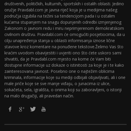
društvenih, političkih, kulturnih, sportskih i ostalih oblasti. Jedino
oružje Pravdabl.com je javna riječ koja je u medijima našeg
područja izgubila na težini sa tendencijom pada i u ostalim
kućama stupanjem na snagu dopunjenih odredbi izmjenjenog
Zakonom o javnom redu i miru neprimjerenom demokratskom
civilnom društvu. Pravdabl.com će omogućiti posjetiocima, da u
cilju unapređenja stanja u oblasti informisanja iznose lične
stavove kroz komentare na ponuđene tekstove.Želimo Vas što
kraćim uvodom obavijestiti i uvjeriti ono što ćete uskoro sami
shvatiti, da je Pravdabl.com mjesto na kome će Vam biti
dostupne informacije uz dokaze o istinitosti za koje je i te kako
zainteresovana javnost. Posebno one o najtežim oblicima
kriminala, informacije koje su mediji odbijali objavljivati, ali i one
male priče koje se sve manje viđaju, o junacima iz ulice,
sokačeta, sela, igrališta, o onima koji su zaboravljeni, o istoriji
na malo drugačiji, ali pravedan način.