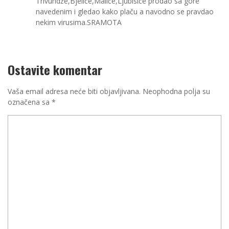
Trivundže,Bjeliće,Maliće,Ljubišiće prodao sa gore
navedenim i gledao kako plaču a navodno se pravdao
nekim virusima.SRAMOTA
Ostavite komentar
Vaša email adresa neće biti objavljivana.
Neophodna polja su
označena sa
*