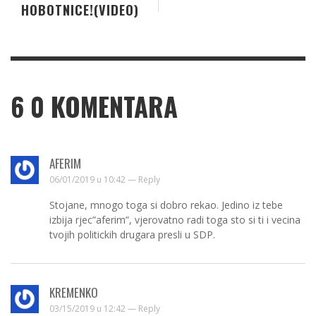
HOBOTNICE!(VIDEO)
6
0 KOMENTARA
AFERIM
06/01/2019 u 10:42 —
Reply
Stojane, mnogo toga si dobro rekao. Jedino iz tebe
izbija rjec”aferim”, vjerovatno radi toga sto si ti i vecina
tvojih politickih drugara presli u SDP.
KREMENKO
03/15/2019 u 12:42 —
Reply