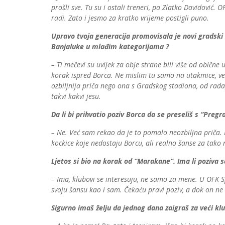
prošli sve. Tu su i ostali treneri, pa Zlatko Davidović.
radi. Zato i jesmo za kratko vrijeme postigli puno.
Upravo tvoja generacija promovisala je novi gradski 
Banjaluke u mlađim kategorijama ?
– Ti mečevi su uvijek za obje strane bili više od obične 
korak ispred Borca. Ne mislim tu samo na utakmice, ve
ozbiljnija priča nego ona s Gradskog stadiona, od rada,
takvi kakvi jesu.
Da li bi prihvatio poziv Borca da se preseliš s “Preg
– Ne. Već sam rekao da je to pomalo neozbiljna priča.
kockice koje nedostaju Borcu, ali realno šanse za tako 
Ljetos si bio na korak od “Marakane”. Ima li poziva s
– Ima, klubovi se interesuju, ne samo za mene. U OFK Sp
svoju šansu kao i sam. Čekaću pravi poziv, a dok on ne 
Sigurno imaš želju da jednog dana zaigraš za veći kl