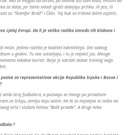
 korak. Ako bi mogao da biram, po onome što sam vidio, mislim da
a dalje, jer tamo mladi igrači dobijaju priliku. Ili jesi, ili
n su “Stamfor Bridž” i Čelsi. Taj huk sa tribina želim osjetiti,
cjeloj Evropi. Da li je velika razlika između tih klubova i
i misle. Jedina razlika je kvalitet takmičenja. Oni svakog
dnom u godini. Tu nas ostavljaju, i tu je najveći jaz. Mnogo
emamo nikakve koristi. Bolje je održati dobar trening nego
BiH.
š pozive za reprezentativne akcije Republike Srpske i Bosne i
?
ć veliki broj fudbalera, a pozivaju se mnogi po privatnim
gram za Srbiju, zemlju koju volim. Ne bi se mijenjao ni zašta na
avog orla i slušam himnu “Bože pravde”. A drugi neka
udbala ?