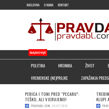
NASLOVNA
O NAMA
KONTAKT
NAJNOVIJE
POLITIKA
HRONIKA
ŽIVOT
FUDBAL
VREMENSKE (NE)PRILIKE
ZAPAŽANJA PREDS
OSTALI SPORTOVI
TREBINJAC NEBOJŠA KAPOR NA
VUČICA
KLADIONIČARSKI KUTAK
KLUPI AFRIČKOG GIGANTA!
POJAČA
PRAVDABL.COM
,
08/06/2026
PRAV