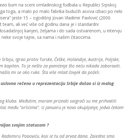
avio bum na sceni omladinskog fudbala u Republici Srpskoj.
vega toga, a malo po malo fabrika budućih asova izbaci po neki
isera” jeste 15 – ogodišnji Jovan Vladimir Pavlović (2000.
 team, ali već više od godinu dana je i standardni
osadašnjoj karijeri, željama i do sada ostvarenom, u intervju
 i neke svoje tajne, sa nama i našim čitaocima.
rbiju, Igrao protiv Turske, Češke, Holandije, Austrije, Poljske,
m kapiten. To je nešto za pamćenje što neću nikada zaboraviti.
ašla mi se oko ruke. Šta više mlad čovjek da poželi.
k uslovno rečeno u reprezentaciju Srbije došao si iz malog
log kluba. Međutim, moram priznati saigrači su me prihvatili
ilac među “orlićima”. U januaru je novo okupljanje, jedva čekam
voljan svojim statusom ?
m Radomiru Popoviću, koji je tu od prvog dana. Zajedno smo