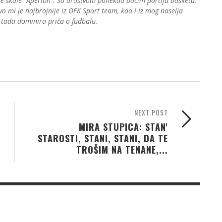
e škole “Aperion”. Sa društvom ponekad bacim partiju basketa,
o mi je najbrojnije iz OFK Sport team, kao i iz mog naselja
 tada dominira priča o fudbalu.
NEXT POST
MIRA STUPICA: STAN'
STAROSTI, STANI, STANI, DA TE
TROŠIM NA TENANE,...