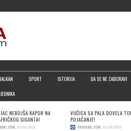
▣ PERIC
BALKAN
SPORT
ISTORIJA
DA SE NE ZABORAVI
JEDNIKA
 SA PALA DOVELA TOP
LUČIĆ: BIĆEMO BOLJI NEGO
NJE!
SEZONE!
DABL.COM
,
08/06/2026
PRAVDABL.COM
,
08/04/2026