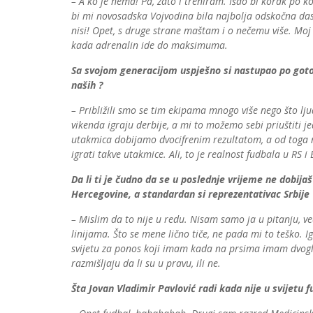
– A ko je nema! Pa, zato i treniram. Išao bi korak po
bi mi novosadska Vojvodina bila najbolja odskočna daska z
nisi! Opet, s druge strane maštam i o nečemu više. Moj sa
kada adrenalin ide do maksimuma.
Sa svojom generacijom uspješno si nastupao po gotovo 
naših ?
– Približili smo se tim ekipama mnogo više nego što ljud
vikenda igraju derbije, a mi to možemo sebi priuštiti je
utakmica dobijamo dvocifrenim rezultatom, a od toga n
igrati takve utakmice. Ali, to je realnost fudbala u RS i 
Da li ti je čudno da se u poslednje vrijeme ne dobija
Hercegovine, a standardan si reprezentativac Srbije 
– Mislim da to nije u redu. Nisam samo ja u pitanju, ve
linijama. Što se mene lično tiče, ne pada mi to teško. I
svijetu za ponos koji imam kada na prsima imam dvogl
razmišljaju da li su u pravu, ili ne.
Šta Jovan Vladimir Pavlović radi kada nije u svijetu f