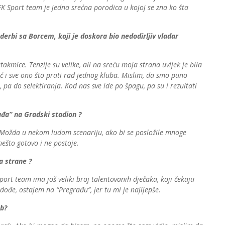
 OFK Sport team je jedna srećna porodica u kojoj se zna ko šta
derbi sa Borcem, koji je doskora bio nedodirljiv vladar
utakmice. Tenzije su velike, ali na sreću moja strana uvijek je bila
ć i sve ono što prati rad jednog kluba. Mislim, da smo puno
 pa do selektiranja. Kod nas sve ide po špagu, pa su i rezultati
rađa” na Gradski stadion ?
 Možda u nekom ludom scenariju, ako bi se posložile mnoge
nešto gotovo i ne postoje.
a strane ?
ort team ima još veliki broj talentovanih dječaka, koji čekaju
dođe, ostajem na “Pregrađu”, jer tu mi je najljepše.
ub?