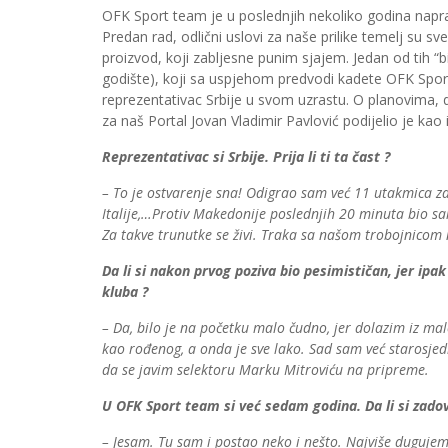
OFK Sport team je u poslednjih nekoliko godina napr
Predan rad, odlični uslovi za naše prilike temelj su s
proizvod, koji zabljesne punim sjajem. Jedan od tih “b
godište), koji sa uspjehom predvodi kadete OFK Sport
reprezentativac Srbije u svom uzrastu. O planovima, d
za naš Portal Jovan Vladimir Pavlović podijelio je kao
Reprezentativac si Srbije. Prija li ti ta čast ?
– To je ostvarenje sna! Odigrao sam već 11 utakmica za S
Italije,…Protiv Makedonije poslednjih 20 minuta bio sa
Za takve trunutke se živi. Traka sa našom trobojnicom n
Da li si nakon prvog poziva bio pesimističan, jer ipa
kluba ?
– Da, bilo je na početku malo čudno, jer dolazim iz ma
kao rođenog, a onda je sve lako. Sad sam već starosjed
da se javim selektoru Marku Mitroviću na pripreme.
U OFK Sport team si već sedam godina. Da li si zado
– Jesam. Tu sam i postao neko i nešto. Najviše duguje