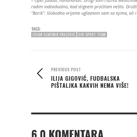
– Opet fudbal, hahahahah. Drugi sam razred Medicinsk
radim individualno, kad stignem pročitam nešto. Društv
“Borik”. Slobodno vrijeme uglavnom sam sa njima, ali i
TAGS:
JOVAN VLADIMIR PAVLOVIĆ
OFK SPORT TEAM
PREVIOUS POST
ILIJA GIGOVIĆ, FUDBALSKA
PIŠTALJKA KAKVIH NEMA VIŠE!
6
0 KOMENTARA