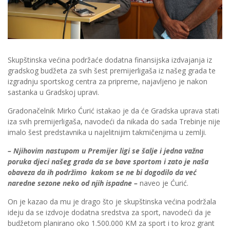
Skupštinska većina podržaće dodatna finansijska izdvajanja iz
gradskog budžeta za svih šest premijerligaša iz našeg grada te
izgradnju sportskog centra za pripreme, najavljeno je nakon
sastanka u Gradskoj upravi.
Gradonačelnik Mirko Ćurić istakao je da će Gradska uprava stati
iza svih premijerligaša, navodeći da nikada do sada Trebinje nije
imalo šest predstavnika u najelitnijim takmičenjima u zemlji.
– Njihovim nastupom u Premijer ligi se šalje i jedna važna
poruka djeci našeg grada da se bave sportom i zato je naša
obaveza da ih podržimo kakom se ne bi dogodilo da već
naredne sezone neko od njih ispadne –
naveo je Ćurić.
On je kazao da mu je drago što je skupštinska većina podržala
ideju da se izdvoje dodatna sredstva za sport, navodeći da je
budžetom planirano oko 1.500.000 KM za sport i to kroz grant