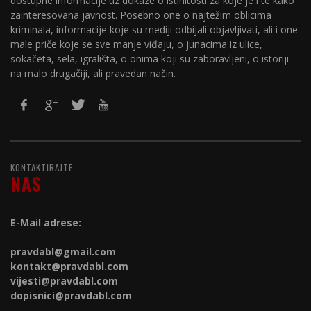
dostupne informacije uz dokaze o istinitosti za koje je i te kako
zainteresovana javnost. Posebno one o najtežim oblicima
kriminala, informacije koje su mediji odbijali objavljivati, ali i one
male priče koje se sve manje viđaju, o junacima iz ulice,
sokačeta, sela, igrališta, o onima koji su zaboravljeni, o istoriji
na malo drugačiji, ali pravedan način.
KONTAKTIRAJTE
NAS
E-Mail adrese:
pravdabl@gmail.com
kontakt@
pravdabl.com
vijesti@
pravdabl.com
dopisnici@
pravdabl.com