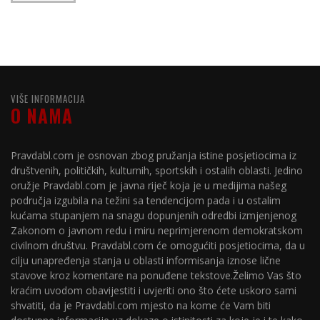
VIŠE INFORMACIJA
O NAMA
Pravdabl.com je osnovan zbog pružanja istine posjetiocima iz
društvenih, političkih, kulturnih, sportskih i ostalih oblasti. Jedino
oružje Pravdabl.com je javna riječ koja je u medijima našeg
područja izgubila na težini sa tendencijom pada i u ostalim
kućama stupanjem na snagu dopunjenih odredbi izmjenjenog
Zakonom o javnom redu i miru neprimjerenom demokratskom
civilnom društvu. Pravdabl.com će omogućiti posjetiocima, da u
cilju unapređenja stanja u oblasti informisanja iznose lične
stavove kroz komentare na ponuđene tekstove.Želimo Vas što
kraćim uvodom obavijestiti i uvjeriti ono što ćete uskoro sami
shvatiti, da je Pravdabl.com mjesto na kome će Vam biti