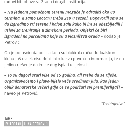
radovi biti obaveza Grada i drugih institucija.
– Na jednom pomoćnom terenu moguće je odraditi oko 80
termina, a samo Leotaru treba 210 u sezoni. Dogovorili smo se
da izgradimo tri terena i balon salu kako bi im se obezbijedili i
uslovi za treniranje u zimskom periodu. Objekti će biti
izgrađeni na parcelama koje su u vlasništvu Grada –
dodao je
Petrović.
On je pojasnio da od lica koja su blokirala račun fudbalskom
klubu još uvijek nisu dobili bilo kakvu povratnu informaciju, te da
jedino rješenje da im se dug isplati u cjelosti.
– To su dugovi stari više od 15 godina, ali treba da se riješe.
Organizovaćemo i plavo-bijelo veče sredinom jula, kao jedan
oblik donatorske večeri gdje će se podržati svi premijerligaši –
naveo je Petrović.
“Trebinjelive”
TAGS:
FK LEOTAR
LUKA PETROVIĆ