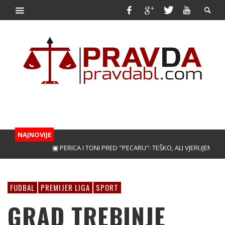
NAJNOVIJE
▣ PERICA I TONI PRED "PECARU": TEŠKO, ALI VJERUJEMO!
▣ TRE
FUDBAL
PREMIJER LIGA
SPORT
GRAD TREBINJE