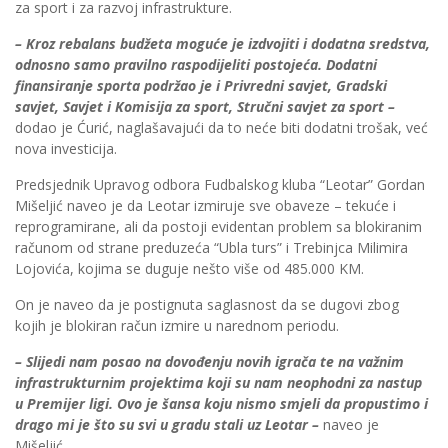
za sport i za razvoj infrastrukture.
– Kroz rebalans budžeta moguće je izdvojiti i dodatna sredstva,
odnosno samo pravilno raspodijeliti postojeća. Dodatni
finansiranje sporta podržao je i Privredni savjet, Gradski
savjet, Savjet i Komisija za sport, Stručni savjet za sport –
dodao je Ćurić, naglašavajući da to neće biti dodatni trošak, već
nova investicija.
Predsjednik Upravog odbora Fudbalskog kluba “Leotar” Gordan
Mišeljić naveo je da Leotar izmiruje sve obaveze – tekuće i
reprogramirane, ali da postoji evidentan problem sa blokiranim
računom od strane preduzeća “Ubla turs” i Trebinjca Milimira
Lojovića, kojima se duguje nešto više od 485.000 KM.
On je naveo da je postignuta saglasnost da se dugovi zbog
kojih je blokiran račun izmire u narednom periodu.
– Slijedi nam posao na dovođenju novih igrača te na važnim
infrastrukturnim projektima koji su nam neophodni za nastup
u Premijer ligi. Ovo je šansa koju nismo smjeli da propustimo i
drago mi je što su svi u gradu stali uz Leotar –
naveo je
Mišeljić.