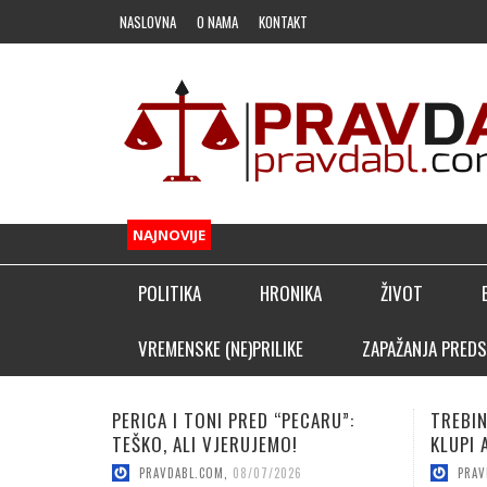
NASLOVNA
O NAMA
KONTAKT
NAJNOVIJE
POLITIKA
HRONIKA
ŽIVOT
FUDBAL
VREMENSKE (NE)PRILIKE
ZAPAŽANJA PREDS
OSTALI SPORTOVI
TREBINJAC NEBOJŠA KAPOR NA
VUČICA
KLADIONIČARSKI KUTAK
KLUPI AFRIČKOG GIGANTA!
POJAČA
PRAVDABL.COM
,
08/06/2026
PRAV