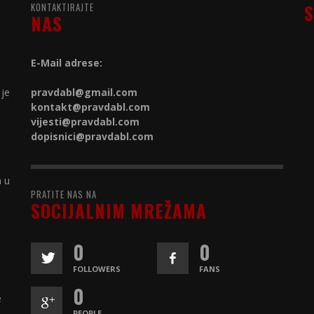
KONTAKTIRAJTE
S
NAS
E-Mail adrese:
 je
pravdabl@gmail.com
kontakt@
pravdabl.com
vijesti@
pravdabl.com
dopisnici@
pravdabl.com
a u
PRATITE NAS NA
SOCIJALNIM MREŽAMA
0
0
FOLLOWERS
FANS
0
e
PEOPLE