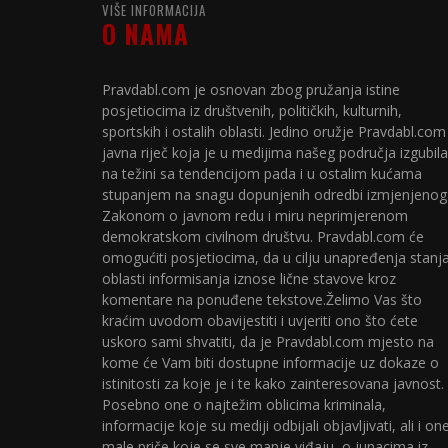
VIŠE INFORMACIJA
O NAMA
Pravdabl.com je osnovan zbog pružanja istine
posjetiocima iz društvenih, političkih, kulturnih,
sportskih i ostalih oblasti. Jedino oružje Pravdabl.com
javna riječ koja je u medijima našeg područja izgubila
na težini sa tendencijom pada i u ostalim kućama
stupanjem na snagu dopunjenih odredbi izmjenjenog
Zakonom o javnom redu i miru neprimjerenom
demokratskom civilnom društvu. Pravdabl.com će
omogućiti posjetiocima, da u cilju unapređenja stanj
oblasti informisanja iznose lične stavove kroz
komentare na ponuđene tekstove.Želimo Vas što
kraćim uvodom obavijestiti i uvjeriti ono što ćete
uskoro sami shvatiti, da je Pravdabl.com mjesto na
kome će Vam biti dostupne informacije uz dokaze o
istinitosti za koje je i te kako zainteresovana javnost.
Posebno one o najtežim oblicima kriminala,
informacije koje su mediji odbijali objavljivati, ali i on
male priče koje se sve manje viđaju, o junacima iz