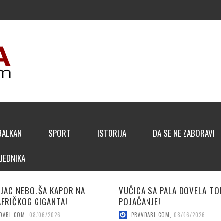
▣ PER
BALKAN
SPORT
ISTORIJA
DA SE NE ZABORAVI
JEDNIKA
 SA PALA DOVELA TOP
LUČIĆ: BIĆEMO BOLJI NEGO
NJE!
SEZONE!
DABL.COM
,
08/06/2026
PRAVDABL.COM
,
08/04/2026