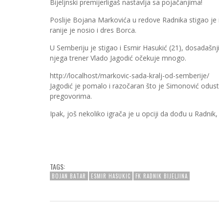
Bijeljnski premijerligaš nastavlja sa pojačanjima!
Poslije Bojana Markovića u redove Radnika stigao je i
ranije je nosio i dres Borca.
U Semberiju je stigao i Esmir Hasukić (21), dosadašnji 
njega trener Vlado Jagodić očekuje mnogo.
http://localhost/markovic-sada-kralj-od-semberije/
Jagodić je pomalo i razočaran što je Simonović odusta
pregovorima.
Ipak, još nekoliko igrača je u opciji da dođu u
TAGS:
BOJAN BATAR
ESMIR HASUKIC
FK RADNIK BIJELJINA