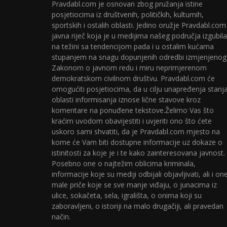
Pravdabl.com je osnovan zbog pružanja istine
posjetiocima iz društvenih, političkih, kulturnih,
sportskih i ostalih oblasti. Jedino oružje Pravdabl.com
javna riječ koja je u medijima našeg područja izgubila
na težini sa tendencijom pada i u ostalim kućama
stupanjem na snagu dopunjenih odredbi izmjenjenog
Zakonom o javnom redu i miru neprimjerenom
demokratskom civilnom društvu. Pravdabl.com će
omogućiti posjetiocima, da u cilju unapređenja stanj
oblasti informisanja iznose lične stavove kroz
komentare na ponuđene tekstove.Želimo Vas što
kraćim uvodom obavijestiti i uvjeriti ono što ćete
uskoro sami shvatiti, da je Pravdabl.com mjesto na
kome će Vam biti dostupne informacije uz dokaze o
istinitosti za koje je i te kako zainteresovana javnost.
Posebno one o najtežim oblicima kriminala,
informacije koje su mediji odbijali objavljivati, ali i on
male priče koje se sve manje viđaju, o junacima iz
ulice, sokačeta, sela, igrališta, o onima koji su
zaboravljeni, o istoriji na malo drugačiji, ali pravedan
način.