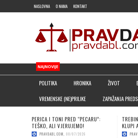
NASLOVNA
O NAMA
KONTAKT
NAJNOVIJE
POLITIKA
HRONIKA
ŽIVOT
FUDBAL
VREMENSKE (NE)PRILIKE
ZAPAŽANJA PREDS
OSTALI SPORTOVI
ARU”:
TREBINJAC NEBOJŠA KAPOR NA
VUČICA
KLADIONIČARSKI KUTAK
KLUPI AFRIČKOG GIGANTA!
POJAČA
PRAVDABL.COM
,
08/06/2026
PRAV