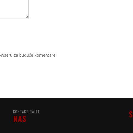
rowseru za buduće komentare.
KONTAKTIRAJTE
S
NAS