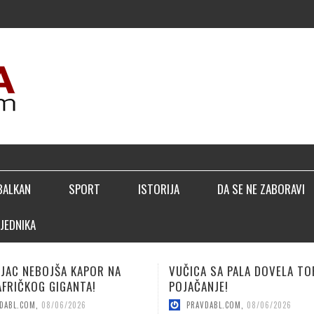
▣ 
BALKAN
SPORT
ISTORIJA
DA SE NE ZABORAVI
JEDNIKA
 SA PALA DOVELA TOP
LUČIĆ: BIĆEMO BOLJI NEGO
NJE!
SEZONE!
DABL.COM
,
08/06/2026
PRAVDABL.COM
,
08/04/2026