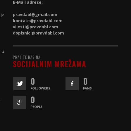
E-Mail adrese:
 je
pravdabl@gmail.com
kontakt@
pravdabl.com
vijesti@
pravdabl.com
dopisnici@
pravdabl.com
a u
PRATITE NAS NA
SOCIJALNIM MREŽAMA
0
0
FOLLOWERS
FANS
0
e
PEOPLE