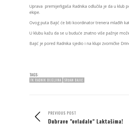
Uprava premijerligaša Radnika odlučila je da u klub 
ekipe.
Ovog puta Bajić će biti koordinator trenera mlađih kat
U klubu kažu da se u buduće znatno više pažnje mož
Bajić je pored Radnika sjedio i na klupi zvorn
TAGS:
FK RADNIK BIJELJINA
SRĐAN BAJIĆ
PREVIOUS POST
Dubrave "ovladale" Laktašima!