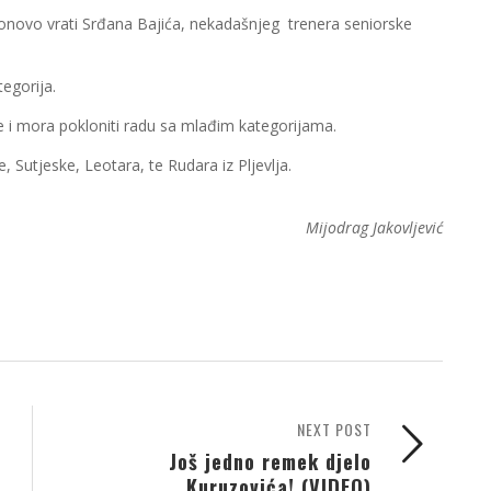
ponovo vrati Srđana Bajića, nekadašnjeg trenera seniorske
egorija.
e i mora pokloniti radu sa mlađim kategorijama.
ičke Drine, Sutjeske, Leotara, te Rudara iz Pljevlja.
Mijodrag Jakovljević
NEXT POST
Još jedno remek djelo
Kuruzovića! (VIDEO)