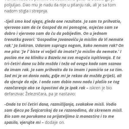
poljuljao. Dao mu je nadu da nije u pitanju rak, ali je sa tom
nadom stigla i strepnja.
-Sjeli smo kod njega, gleda one rezultate. Ja sam to prihvatio,
vjerovao sam da će Gospod da mi pomogne, osjećao sam se
dobro i vjerovao sam da ću da pobijedim. On u jednom
trenutku govori: ‘Gospodine Jovanoviću ja mislim da Vi nemate
rak.’ Ja šokiran. Udaram suprugu nogom, kako nemam rak? On
me pita: ‘Je l’ biste vi voljeli da imate? Ja mislim da nemate.’ I
poslao me na kliniku u Bazelu na sva moguća ispitivanja. E ta
tri-četiri dana su bila možda i teža od ovoga kada sam saznao
da imam rak. Ja sam prihvaito da to imam i pomirio se sa tim.
Sad mi je on donio nadu, gdje mi je rekao da možda griješi, ali
da vjeruje da nije. I onda sam dobio novu nadu i plašio se tog
razočarenja ako se ispostavi da je ipak rak –
iskren je bio
defanzivac Železničara, pa je nastavio:
-Onda ta tri četiri dana, razmišljanja, svakakve misli. Vodio
sam djecu po Švajcarskoj da se razonodimo, da skrenem misli.
Bio sam na porukama sa prijateljima iz manastira i to me
spasilo, vjerujte mi –
dodaje on.