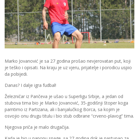
Marko Jovanović je sa 27 godina prošao nevjerovatan put, koji
je teško i opisati. Na kraju je uz vjeru, prijatelje i porodicu uspio
da pobijedi.
Danas? I dalje igra fudbal!
Železničar iz Pančeva je ušao u Superligu Srbije, a jedan od
stubova tima bio je Marko Jovanović, 35-godišnji štoper koga
pamtimo iz Partizana, ali i banjalučkog Borca, sa kojim je
osvojio onu drugu titulu i bio stub odbrane “crveno-plavog” tima.
Njegova priča je malo drugačija.
Kada je bio u naponu snage, sa 27 godina dok je nastupao za