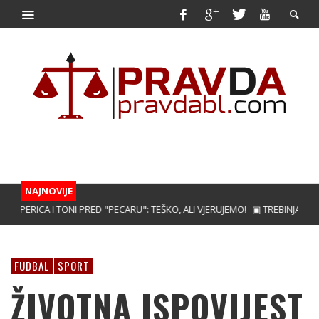
NAJNOVIJE
ERICA I TONI PRED "PECARU": TEŠKO, ALI VJERUJEMO!
▣ TREBINJAC NEBOJŠ
FUDBAL
SPORT
ŽIVOTNA ISPOVIJEST