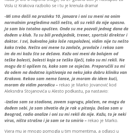
Vislu iz Krakova razbolio se i tu je krenula drama!
-Mi smo došli na prozivku 10. januara i oni su meni na onim
normalnim pregledima našli nešto, ali su rekli da nije opasno.
Ja sam bio totalno opušten. Onda su me pozvali jednog dana da
dođem u klub. Tu su bili predsjednik, trener, sportski direktor i
doktor. I svi, bukvalno jako loše raspoloženi, vidim nije tu nešto
kako treba. Nešto oni mene tu zavlače, provlače i rekao sam
im da mi kažu šta se dešava. Kažu oni meni da bolujem od
teške bolesti, bolesti koja se teško liječi, tako su mi rekli. Ne
mogu da ti opišem to, kako sam se osjećao. Preporučili su mi
da odem na dodatna ispitivanja na neku jako dobru kliniku van
Krakova. Rekao sam nema šanse, ja moram da idem kući,
moram da vidim porodicu –
rekao je Marko Jovanović kod
Aleksndra Stojanovića u Alesto podkastu, pa nastavio:
-Izašao sam sa stadiona, zovem suprugu, plačem, ne mogu da
dođem sebi. Ja sam shvatio da je rak u pitanju. Došao sam u
Beograd, radio analize i oni su mi rekli da nije. Kažu, to je neki
virus, ništa strašno i ja sam se tu smirio –
rekao je Marko.
Vjera mu je mnogo pomogla u tim momentima, a odlasci u