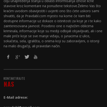
cilju unapređenja stanja u oblasti informisanja iznose lične
stavove kroz komentare na ponuđene tekstove.Želimo Vas što
kraćim uvodom obavijestiti i uvjeriti ono što ćete uskoro sami
shvatiti, da je Pravdabl.com mjesto na kome će Vam biti
dostupne informacije uz dokaze o istinitosti za koje je i te kako
zainteresovana javnost. Posebno one o najtežim oblicima
kriminala, informacije koje su mediji odbijali objavljivati, ali i one
male priče koje se sve manje viđaju, o junacima iz ulice,
sokačeta, sela, igrališta, o onima koji su zaboravljeni, o istoriji
na malo drugačiji, ali pravedan način.
KONTAKTIRAJTE
NAS
E-Mail adrese: