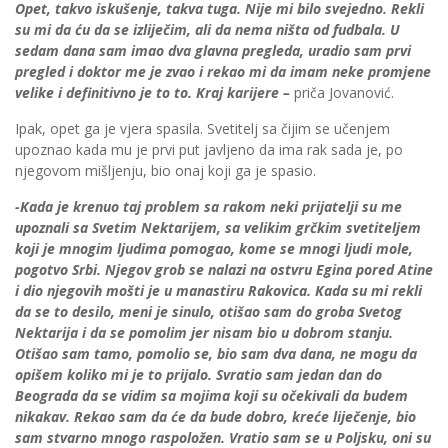
Opet, takvo iskušenje, takva tuga. Nije mi bilo svejedno. Rekli
su mi da ću da se izliječim, ali da nema ništa od fudbala. U
sedam dana sam imao dva glavna pregleda, uradio sam prvi
pregled i doktor me je zvao i rekao mi da imam neke promjene
velike i definitivno je to to. Kraj karijere –
priča Jovanović.
Ipak, opet ga je vjera spasila. Svetitelj sa čijim se učenjem
upoznao kada mu je prvi put javljeno da ima rak sada je, po
njegovom mišljenju, bio onaj koji ga je spasio.
-Kada je krenuo taj problem sa rakom neki prijatelji su me
upoznali sa Svetim Nektarijem, sa velikim grčkim svetiteljem
koji je mnogim ljudima pomogao, kome se mnogi ljudi mole,
pogotvo Srbi. Njegov grob se nalazi na ostvru Egina pored Atine
i dio njegovih mošti je u manastiru Rakovica. Kada su mi rekli
da se to desilo, meni je sinulo, otišao sam do groba Svetog
Nektarija i da se pomolim jer nisam bio u dobrom stanju.
Otišao sam tamo, pomolio se, bio sam dva dana, ne mogu da
opišem koliko mi je to prijalo. Svratio sam jedan dan do
Beograda da se vidim sa mojima koji su očekivali da budem
nikakav. Rekao sam da će da bude dobro, kreće liječenje, bio
sam stvarno mnogo raspoložen. Vratio sam se u Poljsku, oni su