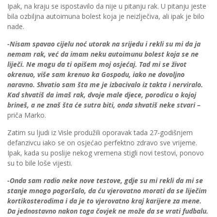
Ipak, na kraju se ispostavilo da nije u pitanju rak. U pitanju jeste
bila ozbiljna autoimuna bolest koja je neizlječiva, ali ipak je bilo
nade.
-Nisam spavao cijelu noć utorak na srijedu i rekli su mi da ja
nemam rak, već da imam neku autoimunu bolest koja se ne
liječi. Ne mogu da ti opišem moj osjećaj. Tad mi se život
okrenuo, više sam krenuo ka Gospodu, iako ne dovoljno
naravno. Shvatio sam šta me je izbacivalo iz takta i nerviralo.
Kad shvatiš da imaš rak, dvoje male djece, porodicu o kojoj
brineš, a ne znaš šta će sutra biti, onda shvatiš neke stvari –
priča Marko.
Zatim su ljudi iz Visle produžili oporavak tada 27-godišnjem
defanzivcu iako se on osjećao perfektno zdravo sve vrijeme.
Ipak, kada su poslije nekog vremena stigli novi testovi, ponovo
su to bile loše vijesti.
-Onda sam radio neke nove testove, gdje su mi rekli da mi se
stanje mnogo pogoršalo, da ću vjerovatno morati da se liječim
kortikosterodima i da je to vjerovatno kraj karijere za mene.
Da jednostavno nakon toga čovjek ne može da se vrati fudbalu.