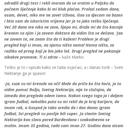
odradili drugi test i rekli moram da se vratim u Poljsku da
počnem liječenje kako bi mi klub plaćao. Prolazi sedam dana,
osam, devet, niko me ne zove! Uživao, išao sa djecom na bazen
i htio sam da iskoristim vrijeme jer je to jako teško liječenje.
Već 20 dana me niko ne zove, lijepo mi, draže mi da što kasnije
krenem sa njim i ja zovem doktora da vidim šta se dešava. ‘Jao
ne zovem te, ne znam šta da ti kažem! Problem je drugi
pregled koji si imao, na njemu ništa nema! Nema ništa, za
razliku od prvog koji je bio jako loš. Drugi pregled ne pokazuje
nikakve promene. Ti si zdrav –
kaže Marko.
Teško je to i opisati kako se tada osjećao, a i danas tvrdi – Sveti
Nektarije ga je spasio!
-Ja, suze su mi krenule na oči! Može da priča ko šta hoće, ja tu
vidim pomoć Božju, Svetog Nektarija, nije to slučajno, da
između dva pregleda odem tamo. Nakon svega toga ja i daljem
igram fudbal, nekoliko puta su mi rekli da je kraj karijere, da
imam rak, a Gospod je tako uredio da i dan danas igram
fudbal, Svi pregledi su poslije bili super. Ja slavim Svetog
Nektarija kao slavu pored Đurđevdana i svakodnevno se
molim. Imam 35 godina, tada sam imao 27. Godinu dana nisam