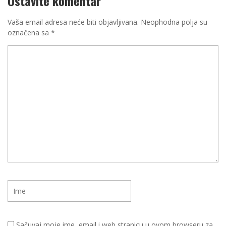
Ostavite komentar
Vaša email adresa neće biti objavljivana.
Neophodna polja su
označena sa
*
Sačuvaj moje ime, email i web stranicu u ovom browseru za