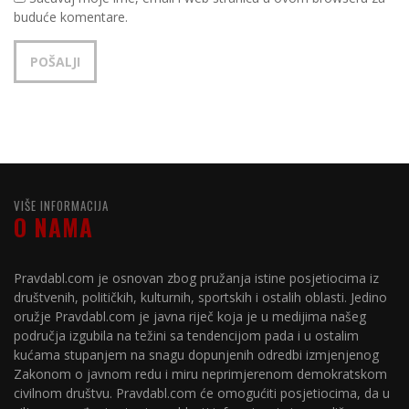
buduće komentare.
VIŠE INFORMACIJA
O NAMA
Pravdabl.com je osnovan zbog pružanja istine posjetiocima iz
društvenih, političkih, kulturnih, sportskih i ostalih oblasti. Jedino
oružje Pravdabl.com je javna riječ koja je u medijima našeg
područja izgubila na težini sa tendencijom pada i u ostalim
kućama stupanjem na snagu dopunjenih odredbi izmjenjenog
Zakonom o javnom redu i miru neprimjerenom demokratskom
civilnom društvu. Pravdabl.com će omogućiti posjetiocima, da u