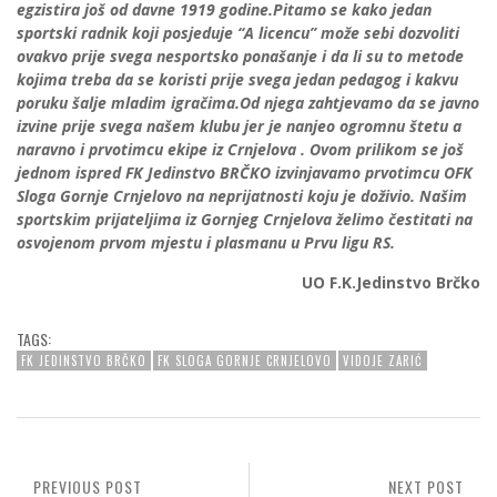
egzistira još od davne 1919 godine.Pitamo se kako jedan
sportski radnik koji posjeduje “A licencu” može sebi dozvoliti
ovakvo prije svega nesportsko ponašanje i da li su to metode
kojima treba da se koristi prije svega jedan pedagog i kakvu
poruku šalje mladim igračima.Od njega zahtjevamo da se javno
izvine prije svega našem klubu jer je nanjeo ogromnu štetu a
naravno i prvotimcu ekipe iz Crnjelova . Ovom prilikom se još
jednom ispred FK Jedinstvo BRČKO izvinjavamo prvotimcu OFK
Sloga Gornje Crnjelovo na neprijatnosti koju je doživio. Našim
sportskim prijateljima iz Gornjeg Crnjelova želimo čestitati na
osvojenom prvom mjestu i plasmanu u Prvu ligu RS.
UO F.K.Jedinstvo Brčko
TAGS:
FK JEDINSTVO BRČKO
FK SLOGA GORNJE CRNJELOVO
VIDOJE ZARIĆ
PREVIOUS POST
NEXT POST