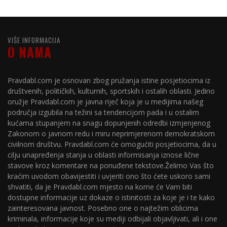
VIŠE INFORMACIJA
O NAMA
Pravdabl.com je osnovan zbog pružanja istine posjetiocima iz
društvenih, političkih, kulturnih, sportskih i ostalih oblasti. Jedino
oružje Pravdabl.com je javna riječ koja je u medijima našeg
područja izgubila na težini sa tendencijom pada i u ostalim
kućama stupanjem na snagu dopunjenih odredbi izmjenjenog
Zakonom o javnom redu i miru neprimjerenom demokratskom
civilnom društvu. Pravdabl.com će omogućiti posjetiocima, da u
cilju unapređenja stanja u oblasti informisanja iznose lične
stavove kroz komentare na ponuđene tekstove.Želimo Vas što
kraćim uvodom obavijestiti i uvjeriti ono što ćete uskoro sami
shvatiti, da je Pravdabl.com mjesto na kome će Vam biti
dostupne informacije uz dokaze o istinitosti za koje je i te kako
zainteresovana javnost. Posebno one o najtežim oblicima
kriminala, informacije koje su mediji odbijali objavljivati, ali i one