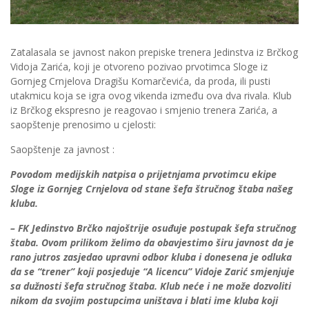
Zatalasala se javnost nakon prepiske trenera Jedinstva iz Brčkog
Vidoja Zarića, koji je otvoreno pozivao prvotimca Sloge iz
Gornjeg Crnjelova Dragišu Komarčevića, da proda, ili pusti
utakmicu koja se igra ovog vikenda između ova dva rivala. Klub
iz Brčkog ekspresno je reagovao i smjenio trenera Zarića, a
saopštenje prenosimo u cjelosti:
Saopštenje za javnost :
Povodom medijskih natpisa o prijetnjama prvotimcu ekipe
Sloge iz Gornjeg Crnjelova od stane šefa štručnog štaba našeg
kluba.
– FK Jedinstvo Brčko najoštrije osuđuje postupak šefa stručnog
štaba. Ovom prilikom želimo da obavjestimo širu javnost da je
rano jutros zasjedao upravni odbor kluba i donesena je odluka
da se “trener” koji posjeduje “A licencu” Vidoje Zarić smjenjuje
sa dužnosti šefa stručnog štaba. Klub neće i ne može dozvoliti
nikom da svoji
m postupcima uništava i blati ime kluba koji