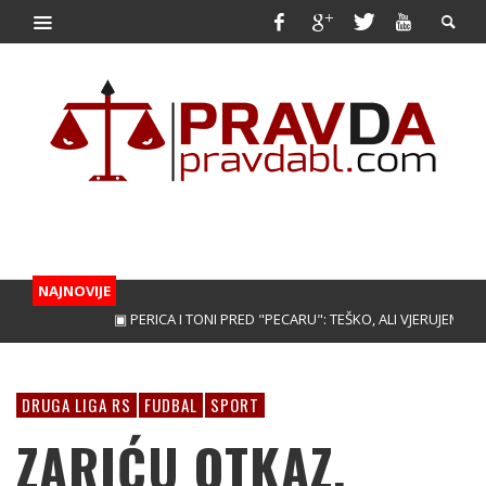
NAJNOVIJE
▣ PERICA I TONI PRED "PECARU": TEŠKO, ALI VJERUJEMO!
▣ T
DRUGA LIGA RS
FUDBAL
SPORT
ZARIĆU OTKAZ,