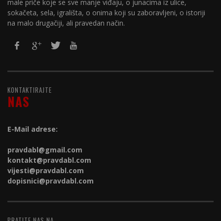
male priče koje se sve manje viđaju, o junacima iz ulice,
sokačeta, sela, igrališta, o onima koji su zaboravljeni, o istoriji
na malo drugačiji, ali pravedan način.
KONTAKTIRAJTE
NAS
E-Mail adrese:
pravdabl@gmail.com
kontakt@
pravdabl.com
vijesti@
pravdabl.com
dopisnici@
pravdabl.com
PRATITE NAS NA