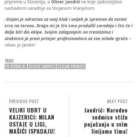
pripreme u Sloveniju, a
Oliver Jandrić
ne krije zadovoljstvo
nastavkom saradnje sa Stojanom Vranješom.
-Stojan je odrastao uz ovaj klub i uvijek je spreman da ostavi
srce na terenu. Drago mi je što smo produžili saradnju i što će i
dalje biti dio ekipe. Svojim zalaganjem na treninzima i
utakmica je pravi primjer profesionalnca za sve mlade igrače –
rekao je Jandrić
TAGS:
FK BORAC BL
OLIVER JANDRIĆ
STOJAN VRANJEŠ
PREVIOUS POST
NEXT POST
VELIKI OBRT U
Jandrić: Naredne
KAJZERICI: MILAN
sedmice stižu
OSTAJE U LIGI,
pojačanja u svim
MAŠIĆI ISPADAJU!
linijama tima!