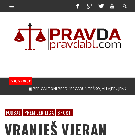
NAJNOVIJE
▣ PERICA I TONI PRED "PECARU": TEŠKO, ALI VJERUJEMO!
▣ TRE
FUDBAL
PREMIJER LIGA
SPORT
VRANJEŠ VJERAN