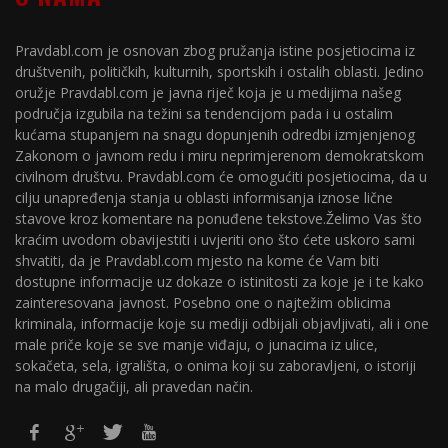
Pravdabl.com je osnovan zbog pružanja istine posjetiocima iz
društvenih, političkih, kulturnih, sportskih i ostalih oblasti. Jedino
oružje Pravdabl.com je javna riječ koja je u medijima našeg
područja izgubila na težini sa tendencijom pada i u ostalim
kućama stupanjem na snagu dopunjenih odredbi izmjenjenog
Zakonom o javnom redu i miru neprimjerenom demokratskom
civilnom društvu. Pravdabl.com će omogućiti posjetiocima, da u
cilju unapređenja stanja u oblasti informisanja iznose lične
stavove kroz komentare na ponuđene tekstove.Želimo Vas što
kraćim uvodom obavijestiti i uvjeriti ono što ćete uskoro sami
shvatiti, da je Pravdabl.com mjesto na kome će Vam biti
dostupne informacije uz dokaze o istinitosti za koje je i te kako
zainteresovana javnost. Posebno one o najtežim oblicima
kriminala, informacije koje su mediji odbijali objavljivati, ali i one
male priče koje se sve manje viđaju, o junacima iz ulice,
sokačeta, sela, igrališta, o onima koji su zaboravljeni, o istoriji
na malo drugačiji, ali pravedan način.