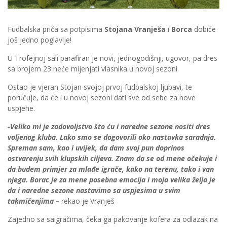
Fudbalska priča sa potpisima
Stojana Vranješa
i
Borca
dobiće
još jedno poglavlje!
U Trofejnoj sali parafiran je novi, jednogodišnji, ugovor, pa dres
sa brojem 23 neće mijenjati vlasnika u novoj sezoni.
Ostao je vjeran Stojan svojoj prvoj fudbalskoj ljubavi, te
poručuje, da će i u novoj sezoni dati sve od sebe za nove
uspjehe.
-Veliko mi je zadovoljstvo što ću i naredne sezone nositi dres
voljenog kluba. Lako smo se dogovorili oko nastavka saradnja.
Spreman sam, kao i uvijek, da dam svoj pun doprinos
ostvarenju svih klupskih ciljeva. Znam da se od mene očekuje i
da budem primjer za mlađe igrače, kako na terenu, tako i van
njega. Borac je za mene posebna emocija i moja velika želja je
da i naredne sezone nastavimo sa uspjesima u svim
takmičenjima –
rekao je Vranješ
Zajedno sa saigračima, čeka ga pakovanje kofera za odlazak na