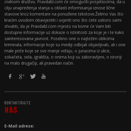
civilnom društvu. Pravdabl.com će omogućiti posjetiocima, da u
cilju unapređenja stanja u oblasti informisanja iznose lične
stavove kroz komentare na ponuđene tekstove.Želimo Vas što
kraćim uvodom obavijestiti i uvjeriti ono što ćete uskoro sami
shvatiti, da je Pravdabl.com mjesto na kome će Vam biti
dostupne informacije uz dokaze o istinitosti za koje je i te kako
zainteresovana javnost. Posebno one o najtežim oblicima
kriminala, informacije koje su mediji odbijali objavljivati, ali i one
male priče koje se sve manje viđaju, o junacima iz ulice,
sokačeta, sela, igrališta, o onima koji su zaboravljeni, o istoriji
na malo drugačiji, ali pravedan način.
KONTAKTIRAJTE
NAS
E-Mail adrese: