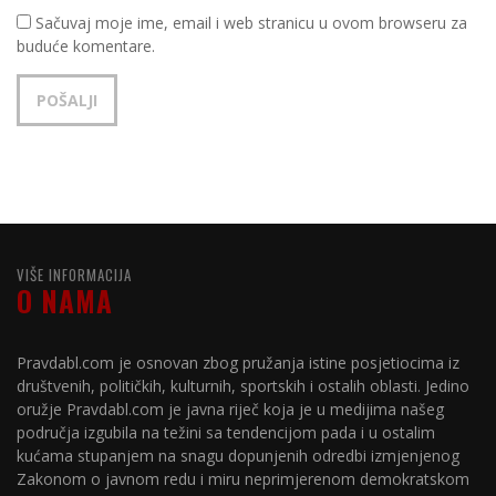
Sačuvaj moje ime, email i web stranicu u ovom browseru za
buduće komentare.
VIŠE INFORMACIJA
O NAMA
Pravdabl.com je osnovan zbog pružanja istine posjetiocima iz
društvenih, političkih, kulturnih, sportskih i ostalih oblasti. Jedino
oružje Pravdabl.com je javna riječ koja je u medijima našeg
područja izgubila na težini sa tendencijom pada i u ostalim
kućama stupanjem na snagu dopunjenih odredbi izmjenjenog
Zakonom o javnom redu i miru neprimjerenom demokratskom