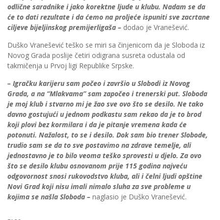
odlične saradnike i jako korektne ljude u klubu. Nadam se da
će to dati rezultate i da ćemo na proljeće ispuniti sve zacrtane
ciljeve bijeljinskog premijerligaša –
dodao je Vranešević.
Duško Vranešević teško se miri sa činjenicom da je Sloboda iz
Novog Grada poslije četiri odigrana susreta odustala od
takmičenja u Prvoj ligi Republike Srpske.
– Igračku karijeru sam počeo i završio u Slobodi iz Novog
Grada, a na “Mlakvama” sam započeo i trenerski put. Sloboda
je moj klub i stvarno mi je žao sve ovo što se desilo. Ne tako
davno gostujući u jednom podkastu sam rekao da je to brod
koji plovi bez kormilara i da je pitanje vremena kada će
potonuti. Nažalost, to se i desilo. Dok sam bio trener Slobode,
trudio sam se da to sve postavimo na zdrave temelje, ali
jednostavno je to bilo veoma teško sprovesti u djelo. Za ovo
što se desilo klubu osnovanom prije 115 godina najveću
odgovornost snosi rukovodstvo kluba, ali i čelni ljudi opštine
Novi Grad koji nisu imali nimalo sluha za sve probleme u
kojima se našla Sloboda –
naglasio je Duško Vranešević.