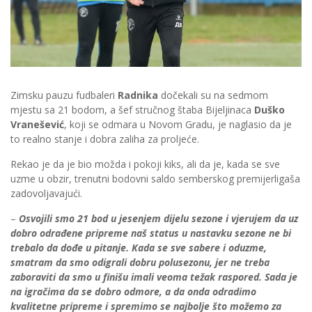
Zimsku pauzu fudbaleri
Radnika
dočekali su na sedmom
mjestu sa 21 bodom, a šef stručnog štaba Bijeljinaca
Duško
Vranešević
, koji se odmara u Novom Gradu, je naglasio da je
to realno stanje i dobra zaliha za proljeće.
Rekao je da je bio možda i pokoji kiks, ali da je, kada se sve
uzme u obzir, trenutni bodovni saldo semberskog premijerligaša
zadovoljavajući.
–
Osvojili smo 21 bod u jesenjem dijelu sezone i vjerujem da uz
dobro odrađene pripreme naš status u nastavku sezone ne bi
trebalo da dođe u pitanje. Kada se sve sabere i oduzme,
smatram da smo odigrali dobru polusezonu, jer ne treba
zaboraviti da smo u finišu imali veoma težak raspored. Sada je
na igračima da se dobro odmore, a da onda odradimo
kvalitetne pripreme i spremimo se najbolje što možemo za