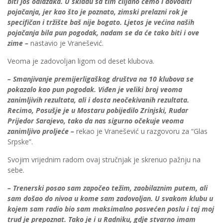
biti još odlazaka. U skladu sa tim ciljano ćemo i dovoditi
pojačanja, jer kao što je poznato, zimski prelazni rok je
specifičan i tržište baš nije bogato. Ljetos je većina naših
pojačanja bila pun pogodak, nadam se da će tako biti i ove
zime –
nastavio je Vranešević.
Veoma je zadovoljan ligom od deset klubova.
– Smanjivanje premijerligaškog društva na 10 klubova se
pokazalo kao pun pogodak. Viđen je veliki broj veoma
zanimljivih rezultata, ali i dosta neočekivanih rezultata.
Recimo, Posušje je u Mostaru pobijedilo Zrinjski, Rudar
Prijedor Sarajevo, tako da nas sigurno očekuje veoma
zanimljivo proljeće –
rekao je Vranešević u razgovoru za “Glas
Srpske”.
Svojim vrijednim radom ovaj stručnjak je skrenuo pažnju na
sebe.
– Trenerski posao sam započeo težim, zaobilaznim putem, ali
sam došao do nivoa u kome sam zadovoljan. U svakom klubu u
kojem sam radio bio sam maksimalno posvećen poslu i taj moj
trud je prepoznat. Tako je i u Radniku, gdje stvarno imam