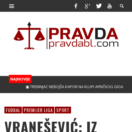
NAJNOVIJE
▣ TREBINJAC NEBOJŠA KAPOR NA KLUPI AFRIČKOG GIGANTA!
▣ V
FUDBAL
PREMIJER LIGA
SPORT
VRANEŠEVIĆ: IZ