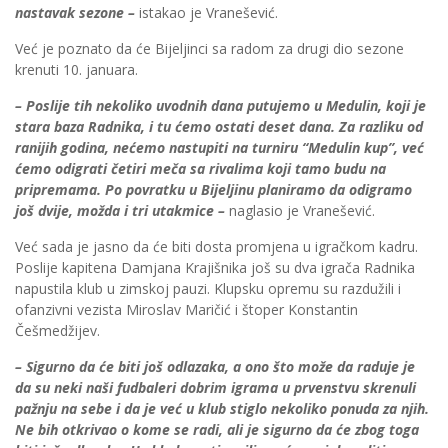
nastavak sezone –
istakao je Vranešević.
Već je poznato da će Bijeljinci sa radom za drugi dio sezone
krenuti 10. januara.
– Poslije tih nekoliko uvodnih dana putujemo u Medulin, koji je
stara baza Radnika, i tu ćemo ostati deset dana. Za razliku od
ranijih godina, nećemo nastupiti na turniru “Medulin kup”, već
ćemo odigrati četiri meča sa rivalima koji tamo budu na
pripremama. Po povratku u Bijeljinu planiramo da odigramo
još dvije, možda i tri utakmice –
naglasio je Vranešević.
Već sada je jasno da će biti dosta promjena u igračkom kadru.
Poslije kapitena Damjana Krajišnika još su dva igrača Radnika
napustila klub u zimskoj pauzi. Klupsku opremu su razdužili i
ofanzivni vezista Miroslav Maričić i štoper Konstantin
Češmedžijev.
– Sigurno da će biti još odlazaka, a ono što može da raduje je
da su neki naši fudbaleri dobrim igrama u prvenstvu skrenuli
pažnju na sebe i da je već u klub stiglo nekoliko ponuda za njih.
Ne bih otkrivao o kome se radi, ali je sigurno da će zbog toga