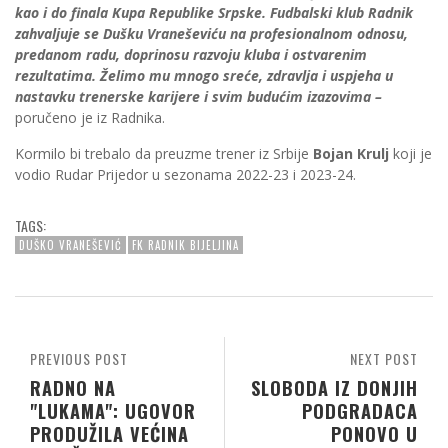
kao i do finala Kupa Republike Srpske. Fudbalski klub Radnik
zahvaljuje se Dušku Vraneševiću na profesionalnom odnosu,
predanom radu, doprinosu razvoju kluba i ostvarenim
rezultatima. Želimo mu mnogo sreće, zdravlja i uspjeha u
nastavku trenerske karijere i svim budućim izazovima –
poručeno je iz Radnika.
Kormilo bi trebalo da preuzme trener iz Srbije
Bojan Krulj
koji je
vodio Rudar Prijedor u sezonama 2022-23 i 2023-24.
TAGS:
DUŠKO VRANEŠEVIĆ
FK RADNIK BIJELJINA
PREVIOUS POST
NEXT POST
RADNO NA
SLOBODA IZ DONJIH
"LUKAMA": UGOVOR
PODGRADACA
PRODUŽILA VEĆINA
PONOVO U