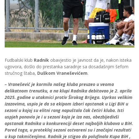
Fudbalski klub
Radnik
obavjestio je javnost da je, nakon isteka
ugovora, došlo do prestanka saradnje sa dosadašnjim šefom
stručnog štaba,
Duškom Vraneševićem
.
– Vranešević je kormilo našeg kluba preuzeo u veoma
delikatnom trenutku, a na klupi Radnika debitovao je 2. aprila
2025. godine u utakmici protiv Širokog Brijega. Uprkos velikim
izazovima, uspio je da sa ekipom izbori opstanak u Ligi BiH u
sezoni u kojoj su elitni rang napuštala čak četiri kluba. Isti
uspjeh ponovio je i u sezoni koja je iza nas, obezbijedivši
opstanak Radnika u konkurenciji deset najboljih klubova u BiH.
Pored toga, u protekloj sezoni ostvareni su i značajni rezultati
u kup takmičenjima. Radnik je stigao do polufinala Kupa BiH ,