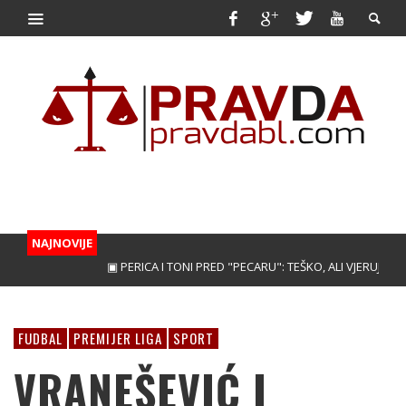
NAJNOVIJE
▣ PERICA I TONI PRED "PECARU": TEŠKO, ALI VJERUJEMO!
▣
FUDBAL
PREMIJER LIGA
SPORT
VRANEŠEVIĆ I