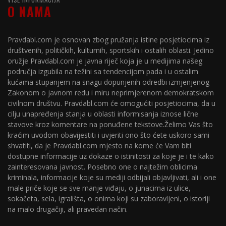
O NAMA
Pravdabl.com je osnovan zbog pružanja istine posjetiocima iz
društvenih, političkih, kulturnih, sportskih i ostalih oblasti. Jedino
oružje Pravdabl.com je javna riječ koja je u medijima našeg
područja izgubila na težini sa tendencijom pada i u ostalim
kućama stupanjem na snagu dopunjenih odredbi izmjenjenog
Zakonom o javnom redu i miru neprimjerenom demokratskom
civilnom društvu. Pravdabl.com će omogućiti posjetiocima, da u
cilju unapređenja stanja u oblasti informisanja iznose lične
stavove kroz komentare na ponuđene tekstove.Želimo Vas što
kraćim uvodom obavijestiti i uvjeriti ono što ćete uskoro sami
shvatiti, da je Pravdabl.com mjesto na kome će Vam biti
dostupne informacije uz dokaze o istinitosti za koje je i te kako
zainteresovana javnost. Posebno one o najtežim oblicima
kriminala, informacije koje su mediji odbijali objavljivati, ali i one
male priče koje se sve manje viđaju, o junacima iz ulice,
sokačeta, sela, igrališta, o onima koji su zaboravljeni, o istoriji
na malo drugačiji, ali pravedan način.