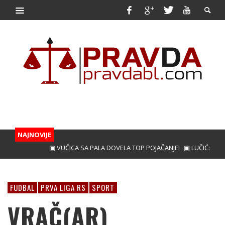
NAJNOVIJE
▣ VUČICA SA PALA DOVELA TOP POJAČANJE!
▣ LUČIĆ: BIĆEMO
FUDBAL
PRVA LIGA RS
SPORT
VRAČ(AR)