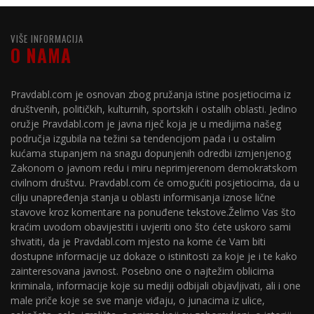
VIŠE INFORMACIJA
O NAMA
Pravdabl.com je osnovan zbog pružanja istine posjetiocima iz
društvenih, političkih, kulturnih, sportskih i ostalih oblasti. Jedino
oružje Pravdabl.com je javna riječ koja je u medijima našeg
područja izgubila na težini sa tendencijom pada i u ostalim
kućama stupanjem na snagu dopunjenih odredbi izmjenjenog
Zakonom o javnom redu i miru neprimjerenom demokratskom
civilnom društvu. Pravdabl.com će omogućiti posjetiocima, da u
cilju unapređenja stanja u oblasti informisanja iznose lične
stavove kroz komentare na ponuđene tekstove.Želimo Vas što
kraćim uvodom obavijestiti i uvjeriti ono što ćete uskoro sami
shvatiti, da je Pravdabl.com mjesto na kome će Vam biti
dostupne informacije uz dokaze o istinitosti za koje je i te kako
zainteresovana javnost. Posebno one o najtežim oblicima
kriminala, informacije koje su mediji odbijali objavljivati, ali i one
male priče koje se sve manje viđaju, o junacima iz ulice,