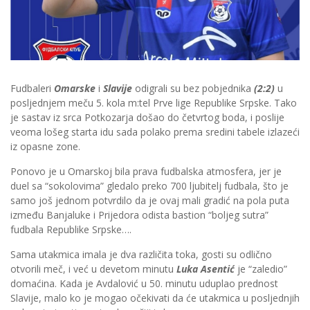
Fudbaleri
Omarske
i
Slavije
odigrali su bez pobjednika
(2:2)
u
posljednjem meču 5. kola m:tel Prve lige Republike Srpske. Tako
je sastav iz srca Potkozarja došao do četvrtog boda, i poslije
veoma lošeg starta idu sada polako prema sredini tabele izlazeći
iz opasne zone.
Ponovo je u Omarskoj bila prava fudbalska atmosfera, jer je
duel sa “sokolovima” gledalo preko 700 ljubitelj fudbala, što je
samo još jednom potvrdilo da je ovaj mali gradić na pola puta
između Banjaluke i Prijedora odista bastion “boljeg sutra”
fudbala Republike Srpske….
Sama utakmica imala je dva različita toka, gosti su odlično
otvorili meč, i već u devetom minutu
Luka Asentić
je “zaledio”
domaćina. Kada je Avdalović u 50. minutu uduplao prednost
Slavije, malo ko je mogao očekivati da će utakmica u posljednjih