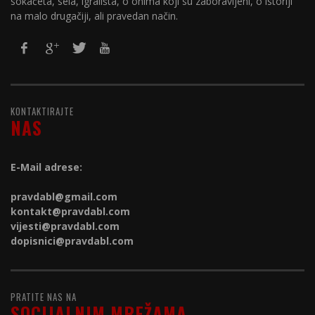
sokačeta, sela, igrališta, o onima koji su zaboravljeni, o istoriji
na malo drugačiji, ali pravedan način.
KONTAKTIRAJTE
NAS
E-Mail adrese:
pravdabl@gmail.com
kontakt@
pravdabl.com
vijesti@
pravdabl.com
dopisnici@
pravdabl.com
PRATITE NAS NA
SOCIJALNIM MREŽAMA