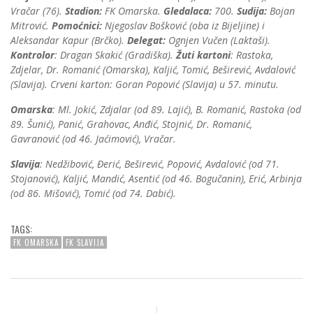
Vračar (76).
Stadion:
FK Omarska.
Gledalaca:
700.
Sudija:
Bojan
Mitrović.
Pomoćnici:
Njegoslav Bošković (oba iz Bijeljine) i
Aleksandar Kapur (Brčko).
Delegat:
Ognjen Vučen (Laktaši).
Kontrolor
: Dragan Skakić (Gradiška).
Žuti kartoni
: Rastoka,
Zdjelar, Dr. Romanić (Omarska), Kaljić, Tomić, Beširević, Avdalović
(Slavija). Crveni karton: Goran Popović (Slavija) u 57. minutu.
Omarska
: Ml. Jokić, Zdjalar (od 89. Lajić), B. Romanić, Rastoka (od
89. Šunić), Panić, Grahovac, Anđić, Stojnić, Dr. Romanić,
Gavranović (od 46. Jaćimović), Vračar.
Slavija
: Nedžibović, Đerić, Beširević, Popović, Avdalović (od 71.
Stojanović), Kaljić, Mandić, Asentić (od 46. Bogučanin), Erić, Arbinja
(od 86. Mišović), Tomić (od 74. Dabić).
TAGS:
FK OMARSKA
FK SLAVIJA