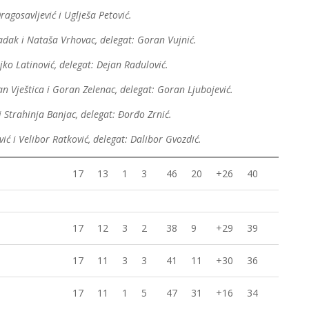
agosavljević i Uglješa Petović.
dak i Nataša Vrhovac, delegat: Goran Vujnić.
ljko Latinović, delegat: Dejan Radulović.
an Vještica i Goran Zelenac, delegat: Goran Ljubojević.
 Strahinja Banjac, delegat: Đorđo Zrnić.
ić i Velibor Ratković, delegat: Dalibor Gvozdić.
17
13
1
3
46
20
+26
40
17
12
3
2
38
9
+29
39
17
11
3
3
41
11
+30
36
17
11
1
5
47
31
+16
34