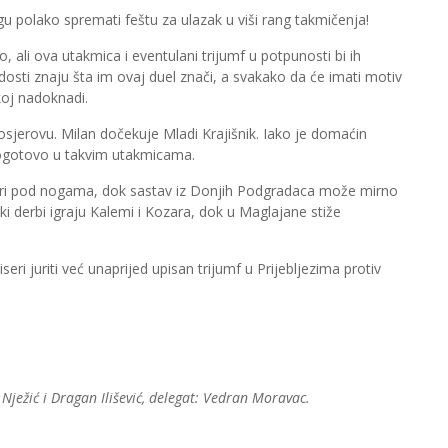
 polako spremati feštu za ulazak u viši rang takmičenja!
 ali ova utakmica i eventulani trijumf u potpunosti bi ih
dosti znaju šta im ovaj duel znači, a svakako da će imati motiv
koj nadoknadi.
osjerovu. Milan dočekuje Mladi Krajišnik. Iako je domaćin
 pogotovo u takvim utakmicama.
ori pod nogama, dok sastav iz Donjih Podgradaca može mirno
ski derbi igraju Kalemi i Kozara, dok u Maglajane stiže
eri juriti već unaprijed upisan trijumf u Prijebljezima protiv
Nježić i Dragan Ilišević, delegat: Vedran Moravac.