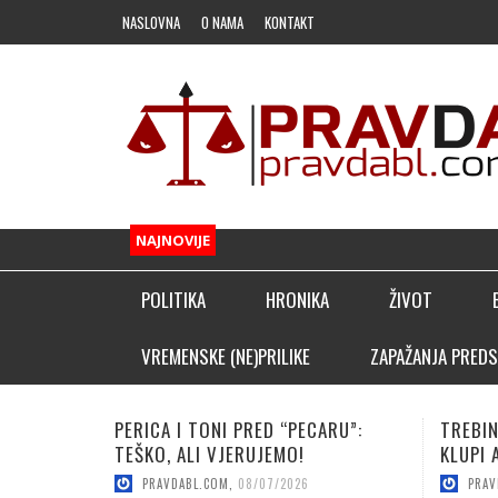
NASLOVNA
O NAMA
KONTAKT
NAJNOVIJE
POLITIKA
HRONIKA
ŽIVOT
FUDBAL
VREMENSKE (NE)PRILIKE
ZAPAŽANJA PREDS
OSTALI SPORTOVI
TREBINJAC NEBOJŠA KAPOR NA
VUČICA
KLADIONIČARSKI KUTAK
KLUPI AFRIČKOG GIGANTA!
POJAČA
PRAVDABL.COM
,
08/06/2026
PRAV