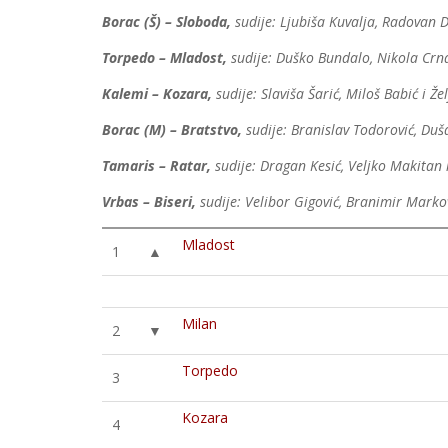
Borac (Š) – Sloboda,
sudije: Ljubiša Kuvalja, Radovan Dr
Torpedo – Mladost,
sudije: Duško Bundalo, Nikola Crna
Kalemi – Kozara,
sudije: Slaviša Šarić, Miloš Babić i Že
Borac (M) – Bratstvo,
sudije: Branislav Todorović, Duš
Tamaris – Ratar,
sudije: Dragan Kesić, Veljko Makitan i
Vrbas – Biseri,
sudije: Velibor Gigović, Branimir Markov
Mladost
1
▲
Milan
2
▼
Torpedo
3
Kozara
4