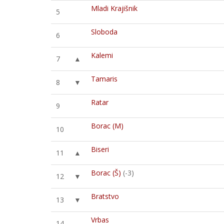
Mladi Krajišnik
5
Sloboda
6
Kalemi
7
▲
Tamaris
8
▼
Ratar
9
Borac (M)
10
Biseri
11
▲
Borac (Š)
(-3)
12
▼
Bratstvo
13
▼
Vrbas
14