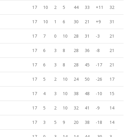
17
10
2
5
44
33
+11
32
17
10
1
6
30
21
+9
31
17
7
0
10
28
31
-3
21
17
6
3
8
28
36
-8
21
17
6
3
8
28
45
-17
21
17
5
2
10
24
50
-26
17
17
4
3
10
38
48
-10
15
17
5
2
10
32
41
-9
14
17
3
5
9
20
38
-18
14
17
0
3
14
14
44
-30
3