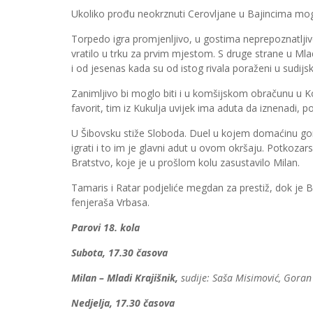
Ukoliko prođu neokrznuti Cerovljane u Bajincima mogu
Torpedo igra promjenljivo, u gostima neprepoznatljivo,
vratilo u trku za prvim mjestom. S druge strane u Mla
i od jesenas kada su od istog rivala poraženi u sudijs
Zanimljivo bi moglo biti i u komšijskom obračunu u K
favorit, tim iz Kukulja uvijek ima aduta da iznenadi,
U Šibovsku stiže Sloboda. Duel u kojem domaćinu g
igrati i to im je glavni adut u ovom okršaju. Potkozar
Bratstvo, koje je u prošlom kolu zasustavilo Milan.
Tamaris i Ratar podjeliće megdan za prestiž, dok je Bis
fenjeraša Vrbasa.
Parovi 18. kola
Subota, 17.30 časova
Milan – Mladi Krajišnik,
sudije: Saša Misimović, Goran 
Nedjelja, 17.30 časova