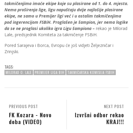
takmičenjima imaće ekipe koje su plasirane od 1. do 4. mjesta.
Nema proširenja lige, ligu napuštaju dvije najlošije plasirane
ekipe, ne samo u Premijer ligi već i u ostalim takmičenjima
pod ingerencijom FSBiH. Proglašen je šampion, jer nema logike
da se ne proglasi ukoliko igra Ligu šampiona –
rekao je Milorad
Lale, predsjednik Komiteta za takmičenje FSBiH.
Pored Sarajeva i Borca, Evropu će još vidjeti Željezničar i
Zrinjski.
TAGS:
MILORAD O. LALE
PREMIJER LIGA BIH
TAKMIČARSKA KOMISIJA FSBIH
PREVIOUS POST
NEXT POST
FK Kozara - Novo
Izvršni odbor rekao
doba (VIDEO)
KRAJ!!!