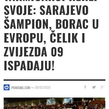
SVOJE: SARAJEVO
ŠAMPION, BORAC U
EVROPU, ČELIK I
ZVIJEZDA 09
ISPADAJU!
—
06/01/2020
PRAVDABL.COM