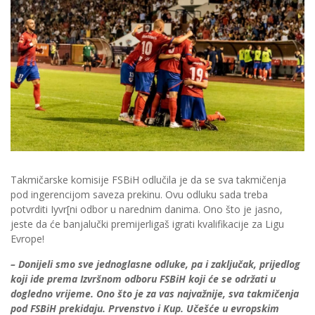
Takmičarske komisije FSBiH odlučila je da se sva takmičenja
pod ingerencijom saveza prekinu. Ovu odluku sada treba
potvrditi Iyvr[ni odbor u narednim danima. Ono što je jasno,
jeste da će banjalučki premijerligaš igrati kvalifikacije za Ligu
Evrope!
– Donijeli smo sve jednoglasne odluke, pa i zaključak, prijedlog
koji ide prema Izvršnom odboru FSBiH koji će se održati u
dogledno vrijeme. Ono što je za vas najvažnije, sva takmičenja
pod FSBiH prekidaju. Prvenstvo i Kup. Učešće u evropskim