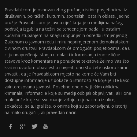
Pravdabl.com je osnovan zbog pružanja istine posjetiocima iz
društvenih, političkih, kulturnih, sportskih i ostalih oblasti. Jedino
oružje Pravdabl.com je javna riječ koja je u medijima našeg
područja izgubila na težini sa tendencijom pada i u ostalim
kućama stupanjem na snagu dopunjenih odredbi izmjenjenog
Zakonom o javnom redu i miru neprimjerenom demokratskom
civilnom društvu. Pravdabl.com će omogućiti posjetiocima, da u
cilju unapređenja stanja u oblasti informisanja iznose lične
stavove kroz komentare na ponuđene tekstove.Želimo Vas što
kraćim uvodom obavijestiti i uvjeriti ono što ćete uskoro sami
shvatiti, da je Pravdabl.com mjesto na kome će Vam biti
dostupne informacije uz dokaze o istinitosti za koje je i te kako
zainteresovana javnost. Posebno one o najtežim oblicima
kriminala, informacije koje su mediji odbijali objavljivati, ali i one
male priče koje se sve manje viđaju, o junacima iz ulice,
sokačeta, sela, igrališta, o onima koji su zaboravljeni, o istoriji
na malo drugačiji, ali pravedan način.