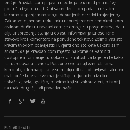
oružje Pravdabl.com je javna riječ koja je u medijima našeg
područja izgubila na težini sa tendencijom pada i u ostalim
kućama stupanjem na snagu dopunjenih odredbi izmjenjenog
Zakonom o javnom redu i miru neprimjerenom demokratskom
civilnom društvu. Pravdabl.com će omogućiti posjetiocima, da u
cilju unapređenja stanja u oblasti informisanja iznose lične
stavove kroz komentare na ponuđene tekstove.Želimo Vas što
kraćim uvodom obavijestiti i uvjeriti ono što ćete uskoro sami
shvatiti, da je Pravdabl.com mjesto na kome će Vam biti
dostupne informacije uz dokaze o istinitosti za koje je i te kako
zainteresovana javnost. Posebno one o najtežim oblicima
kriminala, informacije koje su mediji odbijali objavljivati, ali i one
male priče koje se sve manje viđaju, o junacima iz ulice,
sokačeta, sela, igrališta, o onima koji su zaboravljeni, o istoriji
na malo drugačiji, ali pravedan način.
KONTAKTIRAJTE