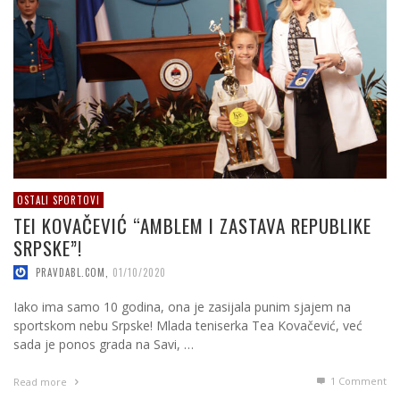
OSTALI SPORTOVI
TEI KOVAČEVIĆ “AMBLEM I ZASTAVA REPUBLIKE
SRPSKE”!
PRAVDABL.COM
,
01/10/2020
Iako ima samo 10 godina, ona je zasijala punim sjajem na
sportskom nebu Srpske! Mlada teniserka Tea Kovačević, već
sada je ponos grada na Savi, …
1
Comment
Read more