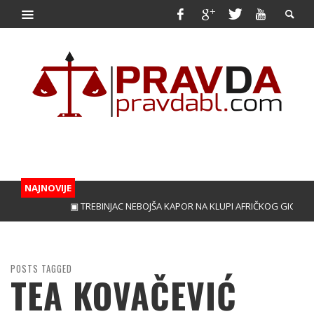
NAJNOVIJE
▣ TREBINJAC NEBOJŠA KAPOR NA KLUPI AFRIČKOG GIGANTA!
▣ VU
POSTS TAGGED
TEA KOVAČEVIĆ