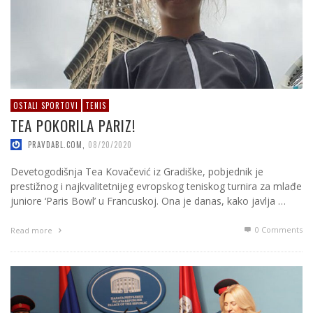
OSTALI SPORTOVI
TENIS
TEA POKORILA PARIZ!
PRAVDABL.COM
,
08/20/2020
Devetogodišnja Tea Kovačević iz Gradiške, pobjednik je
prestižnog i najkvalitetnijeg evropskog teniskog turnira za mlađe
juniore ‘Paris Bowl’ u Francuskoj. Ona je danas, kako javlja …
0 Comments
Read more