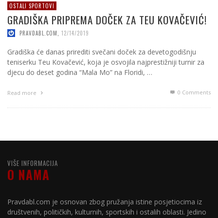
OSTALI SPORTOVI
GRADIŠKA PRIPREMA DOČEK ZA TEU KOVAČEVIĆ!
PRAVDABL.COM
,
12/14/2019
Gradiška će danas prirediti svečani doček za devetogodišnju
teniserku Teu Kovačević, koja je osvojila najprestižniji turnir za
djecu do deset godina “Mala Mo” na Floridi, …
0 Comments
Read more
VIŠE INFORMACIJA
O NAMA
Pravdabl.com je osnovan zbog pružanja istine posjetiocima iz
društvenih, političkih, kulturnih, sportskih i ostalih oblasti. Jedino