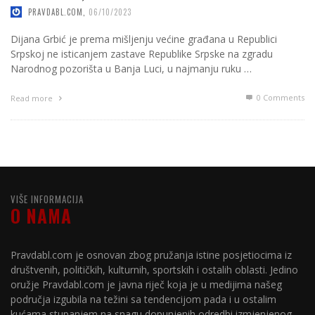
PRAVDABL.COM
,
06/10/2023
Dijana Grbić je prema mišljenju većine građana u Republici
Srpskoj ne isticanjem zastave Republike Srpske na zgradu
Narodnog pozorišta u Banja Luci, u najmanju ruku …
0 Comments
Read more
VIŠE INFORMACIJA
O NAMA
Pravdabl.com je osnovan zbog pružanja istine posjetiocima iz
društvenih, političkih, kulturnih, sportskih i ostalih oblasti. Jedino
oružje Pravdabl.com je javna riječ koja je u medijima našeg
područja izgubila na težini sa tendencijom pada i u ostalim
kućama stupanjem na snagu dopunjenih odredbi izmjenjenog