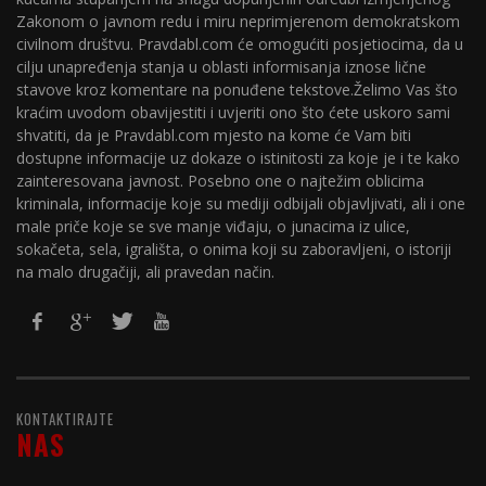
Zakonom o javnom redu i miru neprimjerenom demokratskom
civilnom društvu. Pravdabl.com će omogućiti posjetiocima, da u
cilju unapređenja stanja u oblasti informisanja iznose lične
stavove kroz komentare na ponuđene tekstove.Želimo Vas što
kraćim uvodom obavijestiti i uvjeriti ono što ćete uskoro sami
shvatiti, da je Pravdabl.com mjesto na kome će Vam biti
dostupne informacije uz dokaze o istinitosti za koje je i te kako
zainteresovana javnost. Posebno one o najtežim oblicima
kriminala, informacije koje su mediji odbijali objavljivati, ali i one
male priče koje se sve manje viđaju, o junacima iz ulice,
sokačeta, sela, igrališta, o onima koji su zaboravljeni, o istoriji
na malo drugačiji, ali pravedan način.
KONTAKTIRAJTE
NAS