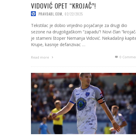
VIDOVIĆ OPET “KROJAČ”!
PRAVDABL.COM
,
02/22/2025
Tekstilac je dobio vrijedno pojačanje za drugi dio
sezone na drugoligaškom “zapadu”! Novi član “krojač
je stameni štoper Nemanja Vidović. Nekadašnji kapit
Krupe, kasnije defanzivac …
0 Commen
Read more