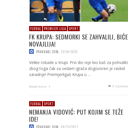
FUDBAL
PREMIJER LIGA
SPORT
FK KRUPA: SEDMORKI SE ZAHVALILI, BIĆE
NOVAJLIJA!
PRAVDABL.COM
,
12/24/2020
Velike rokade u Krupi. Prvi dio nije bio baš za pohvaliti,
zbog toga čak sa sedam igrača dogovoren je raskid
saradnje! Premijerligaš Krupa u …
0 Commen
Read more
FUDBAL
SPORT
NEMANJA VIDOVIĆ: PUT KOJIM SE TEŽE
IDE!
PRAVDABL.COM
,
08/23/2017