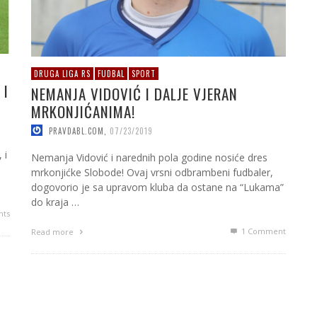
DRUGA LIGA RS
FUDBAL
SPORT
 I
NEMANJA VIDOVIĆ I DALJE VJERAN
MRKONJIĆANIMA!
PRAVDABL.COM
,
07/23/2019
 i
Nemanja Vidović i narednih pola godine nosiće dres
mrkonjićke Slobode! Ovaj vrsni odbrambeni fudbaler,
dogovorio je sa upravom kluba da ostane na “Lukama”
do kraja …
ts
1
Comment
Read more