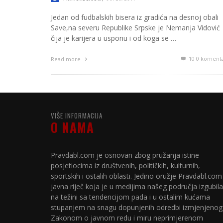
Jedan od fudbalskih bisera iz gradića na desnoj obali
Save,na severu Republike Srpske je Nemanja Vidović
čija je karijera u usponu i od koga se …
10
0 koment
Read more
VIŠE INFORMACIJA
O NAMA
Pravdabl.com je osnovan zbog pružanja istine
posjetiocima iz društvenih, političkih, kulturnih,
sportskih i ostalih oblasti. Jedino oružje Pravdabl.com
javna riječ koja je u medijima našeg područja izgubila
na težini sa tendencijom pada i u ostalim kućama
stupanjem na snagu dopunjenih odredbi izmjenjenog
Zakonom o javnom redu i miru neprimjerenom