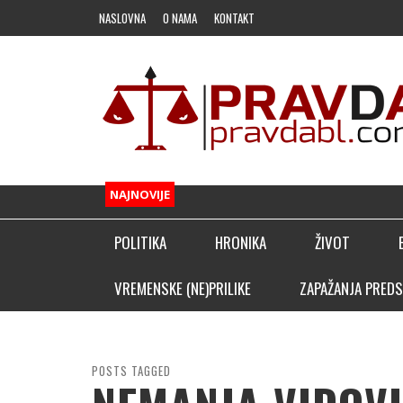
NASLOVNA
O NAMA
KONTAKT
NAJNOVIJE
POLITIKA
HRONIKA
ŽIVOT
FUDBAL
VREMENSKE (NE)PRILIKE
ZAPAŽANJA PREDS
OSTALI SPORTOVI
KLADIONIČARSKI KUTAK
POSTS TAGGED