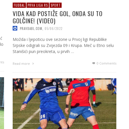
FUDBAL
PRVA LIGA RS
SPORT
VIDA KAD POSTIŽE GOL, ONDA SU TO
GOLČINE! (VIDEO)
PRAVDABL.COM
,
05/06/2022
ić
Možda i ljepoticu ove sezone u Prvoj ligi Republike
lo
Srpske odigrali su Zvijezda 09 i Krupa. Meč u Etno selu
Stanišići pun preokreta, u prvih …
ts
0 Comments
Read more