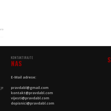
ara
KONTAKTIRAJTE
S
NAS
E-Mail adrese:
 je
pravdabl@gmail.com
kontakt@
pravdabl.com
vijesti@
pravdabl.com
dopisnici@
pravdabl.com