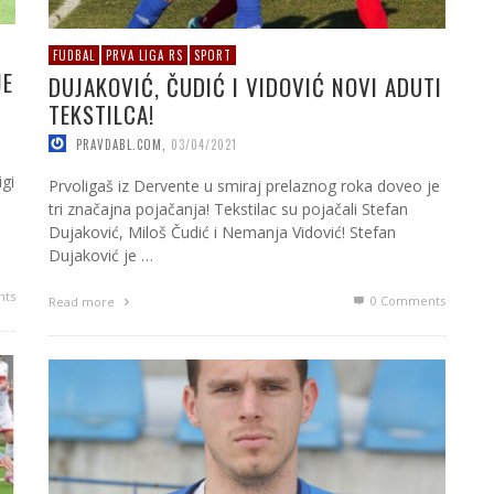
FUDBAL
PRVA LIGA RS
SPORT
JE
DUJAKOVIĆ, ČUDIĆ I VIDOVIĆ NOVI ADUTI
TEKSTILCA!
PRAVDABL.COM
,
03/04/2021
igi
Prvoligaš iz Dervente u smiraj prelaznog roka doveo je
tri značajna pojačanja! Tekstilac su pojačali Stefan
Dujaković, Miloš Čudić i Nemanja Vidović! Stefan
Dujaković je …
ts
0 Comments
Read more