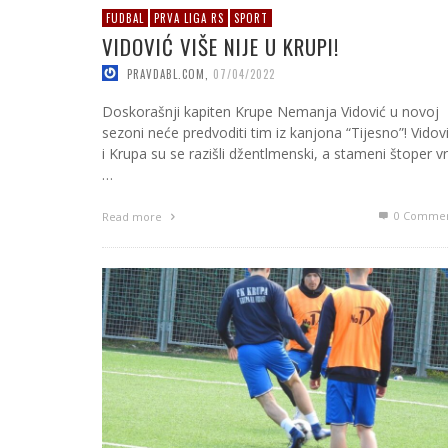
FUDBAL
PRVA LIGA RS
SPORT
VIDOVIĆ VIŠE NIJE U KRUPI!
PRAVDABL.COM
,
07/04/2022
Doskorašnji kapiten Krupe Nemanja Vidović u novoj
sezoni neće predvoditi tim iz kanjona “Tijesno”! Vidov
i Krupa su se razišli džentlmenski, a stameni štoper vr
…
0 Commen
Read more