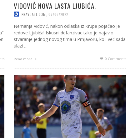
VIDOVIĆ NOVA LASTA LJUBIĆA!
PRAVDABL.COM
,
07/06/2022
Nemanja Vidović, nakon odlaska iz Krupe pojačao je
a”
redove Ljubića! Iskusni defanzivac tako je najavio
en
stvaranje jednog novog tima u Prnjavoru, koji već sada
ulazi …
ts
0 Comments
Read more