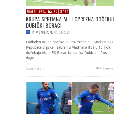
FUDBAL
PRVA LIGA RS
SPORT
KRUPA SPREMNA ALI I OPREZNA DOČEKU
DUBIČKI BORAC!
PRAVDABL.COM
,
03/04/2022
Fudbaleri Krupe nastavljaju takmičenje u Mtel Prvoj L
Republike Srpske. Izabranici Vladimira Ilića u 16. kolu
dočekuju ekipu FK Borac Kozarska Dubica. – Poslije
duge …
0 Commen
Read more