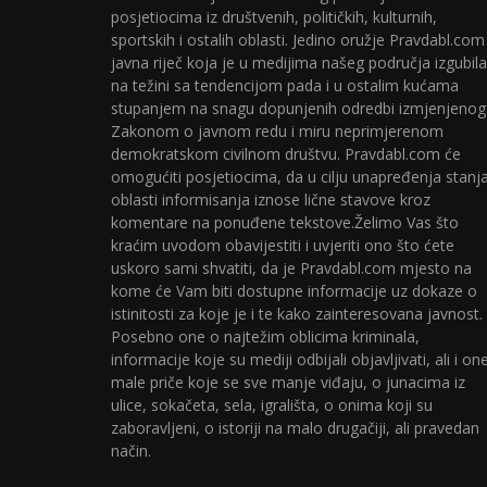
posjetiocima iz društvenih, političkih, kulturnih,
sportskih i ostalih oblasti. Jedino oružje Pravdabl.com
javna riječ koja je u medijima našeg područja izgubila
na težini sa tendencijom pada i u ostalim kućama
stupanjem na snagu dopunjenih odredbi izmjenjenog
Zakonom o javnom redu i miru neprimjerenom
demokratskom civilnom društvu. Pravdabl.com će
omogućiti posjetiocima, da u cilju unapređenja stanj
oblasti informisanja iznose lične stavove kroz
komentare na ponuđene tekstove.Želimo Vas što
kraćim uvodom obavijestiti i uvjeriti ono što ćete
uskoro sami shvatiti, da je Pravdabl.com mjesto na
kome će Vam biti dostupne informacije uz dokaze o
istinitosti za koje je i te kako zainteresovana javnost.
Posebno one o najtežim oblicima kriminala,
informacije koje su mediji odbijali objavljivati, ali i on
male priče koje se sve manje viđaju, o junacima iz
ulice, sokačeta, sela, igrališta, o onima koji su
zaboravljeni, o istoriji na malo drugačiji, ali pravedan
način.