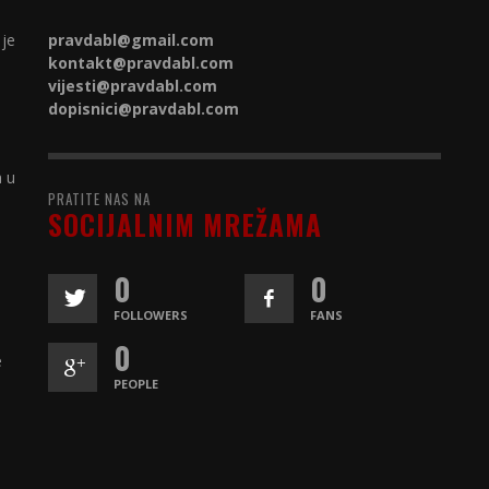
 je
pravdabl@gmail.com
kontakt@
pravdabl.com
vijesti@
pravdabl.com
dopisnici@
pravdabl.com
a u
PRATITE NAS NA
SOCIJALNIM MREŽAMA
0
0
FOLLOWERS
FANS
0
e
PEOPLE