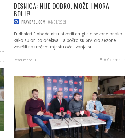
DESNICA: NIJE DOBRO, MOŽE I MORA
BOLJE!
PRAVDABL.COM
,
04/01/2021
u
Fudbaleri Slobode nisu otvorili drugi dio sezone onako
kako su oni to očekivali, a pošto su prvi dio sezone
završili na trećem mjestu očekivanja su …
ts
0 Comments
Read more