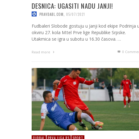
DESNICA: UGASITI NADU JANJI!
PRAVDABL.COM
,
05/07/2021
Fudbaleri Slobode gostuju u Janji kod ekipe Podrinja 
okviru 27. kola M:tel Prve lige Republike Srpske.
Utakmica se igra u subotu u 16.30 časova. …
0 Commen
Read more
FUDBAL
PRVA LIGA RS
SPORT