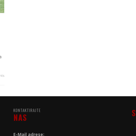
a
ts
KONTAKTIRAJTE
S
NAS
E-Mail adrese: