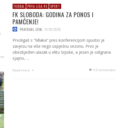
FUDBAL
PRVA LIGA RS
SPORT
FK SLOBODA: GODINA ZA PONOS I
PAMĆENJE!
PRAVDABL.COM
,
11/18/2020
.
Prvoligaš s “Mlakvi” pres konferencijom spustio je
zavjesu na više nego uspješnu sezonu. Prvo je
obezbjeđen ulazak u elitu Srpske, a jesen je odigrana
ts
sjajno, …
9
0 komentara
Read more