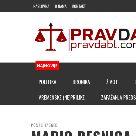
NASLOVNA
O NAMA
KONTAKT
NAJNOVIJE
POLITIKA
HRONIKA
ŽIVOT
FUDBAL
VREMENSKE (NE)PRILIKE
ZAPAŽANJA PREDS
OSTALI SPORTOVI
KLADIONIČARSKI KUTAK
POSTS TAGGED