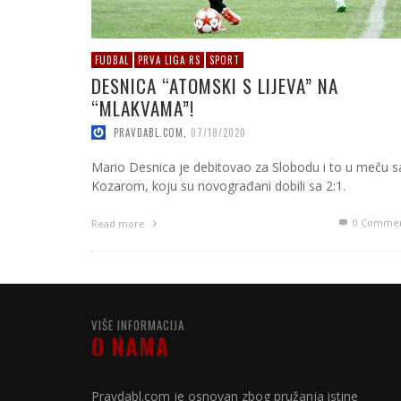
FUDBAL
PRVA LIGA RS
SPORT
DESNICA “ATOMSKI S LIJEVA” NA
“MLAKVAMA”!
PRAVDABL.COM
,
07/19/2020
Mario Desnica je debitovao za Slobodu i to u meču s
Kozarom, koju su novograđani dobili sa 2:1.
0 Commen
Read more
VIŠE INFORMACIJA
O NAMA
Pravdabl.com je osnovan zbog pružanja istine