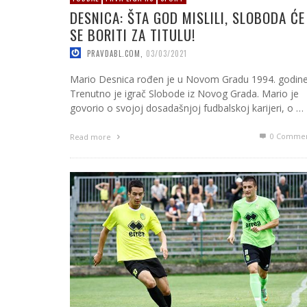
DESNICA: ŠTA GOD MISLILI, SLOBODA ĆE
SE BORITI ZA TITULU!
PRAVDABL.COM
,
03/03/2021
Mario Desnica rođen je u Novom Gradu 1994. godine
Trenutno je igrač Slobode iz Novog Grada. Mario je
govorio o svojoj dosadašnjoj fudbalskoj karijeri, o …
0 Commen
Read more