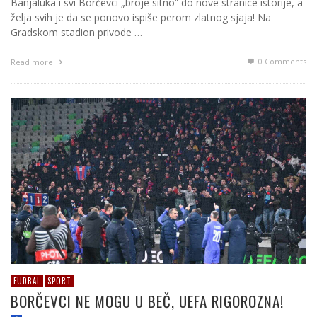
Banjaluka i svi Borčevci „broјe sitno“ do nove stranice istoriјe, a
želja svih јe da se ponovo ispiše perom zlatnog sјaјa! Na
Gradskom stadion privode …
0 Comments
Read more
FUDBAL
SPORT
BORČEVCI NE MOGU U BEČ, UEFA RIGOROZNA!