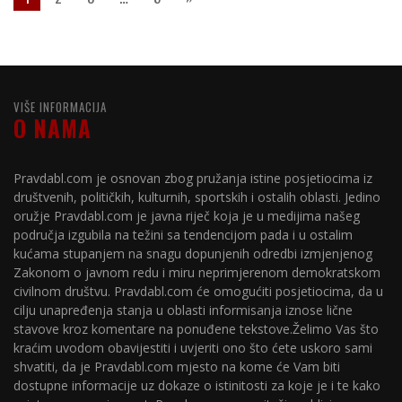
VIŠE INFORMACIJA
O NAMA
Pravdabl.com je osnovan zbog pružanja istine posjetiocima iz
društvenih, političkih, kulturnih, sportskih i ostalih oblasti. Jedino
oružje Pravdabl.com je javna riječ koja je u medijima našeg
područja izgubila na težini sa tendencijom pada i u ostalim
kućama stupanjem na snagu dopunjenih odredbi izmjenjenog
Zakonom o javnom redu i miru neprimjerenom demokratskom
civilnom društvu. Pravdabl.com će omogućiti posjetiocima, da u
cilju unapređenja stanja u oblasti informisanja iznose lične
stavove kroz komentare na ponuđene tekstove.Želimo Vas što
kraćim uvodom obavijestiti i uvjeriti ono što ćete uskoro sami
shvatiti, da je Pravdabl.com mjesto na kome će Vam biti
dostupne informacije uz dokaze o istinitosti za koje je i te kako