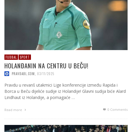
FUDBAL
SPORT
HOLANĐANIN NA CENTRU U BEČU!
PRAVDABL.COM
,
03/11/2025
Pravdu u revanš utakmici Lige konferencije između Rapida i
Borca u Beču dijeliće sudije iz Holandije! Glavni sudija biće Alard
Lindhaut iz Holandije, a pomagaće …
0 Comments
Read more