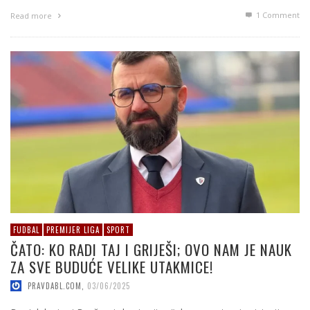
1
Comment
Read more
FUDBAL
PREMIJER LIGA
SPORT
ČATO: KO RADI TAJ I GRIJEŠI; OVO NAM JE NAUK
ZA SVE BUDUĆE VELIKE UTAKMICE!
PRAVDABL.COM
,
03/06/2025