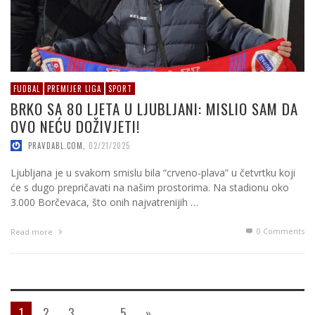
FUDBAL
PREMIJER LIGA
SPORT
BRKO SA 80 LJETA U LJUBLJANI: MISLIO SAM DA
OVO NEĆU DOŽIVJETI!
PRAVDABL.COM
,
02/21/2025
Ljubljana je u svakom smislu bila “crveno-plava” u četvrtku koji
će s dugo prepričavati na našim prostorima. Na stadionu oko
3.000 Borčevaca, što onih najvatrenijih …
0 Comments
Read more
1
2
3
…
5
»