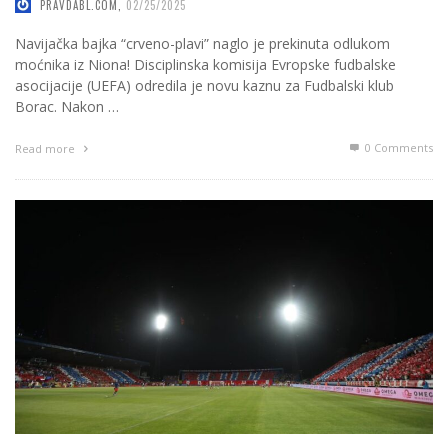
PRAVDABL.COM
,
02/25/2025
Navijačka bajka “crveno-plavi” naglo je prekinuta odlukom
moćnika iz Niona! Disciplinska komisija Evropske fudbalske
asocijacije (UEFA) odredila je novu kaznu za Fudbalski klub
Borac. Nakon …
0 Comments
Read more