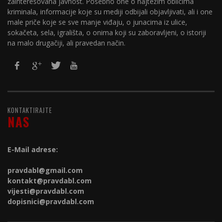
zainteresovana javnost. Posebno one o najtežim oblicima
kriminala, informacije koje su mediji odbijali objavljivati, ali i one
male priče koje se sve manje viđaju, o junacima iz ulice,
sokačeta, sela, igrališta, o onima koji su zaboravljeni, o istoriji
na malo drugačiji, ali pravedan način.
KONTAKTIRAJTE
NAS
E-Mail adrese:
pravdabl@gmail.com
kontakt@
pravdabl.com
vijesti@
pravdabl.com
dopisnici@
pravdabl.com