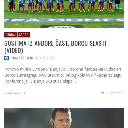
FUDBAL
SPORT
GOSTIMA IZ ANDORE ČAST, BORCU SLAST!
(VIDEO)
PRAVDABL.COM
,
07/09/2025
Ponovo miriše Evropa u Banjaluci, i to ona fudbalska! Fudbaleri
Borca sutra igraju prvu utakmicu prvog kola kvalifikacija za Ligu
Konferencija. U Banjaluku stiže ekipa …
1
Comment
Read more