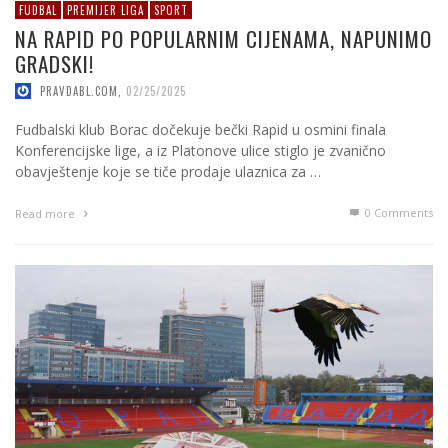
FUDBAL
PREMIJER LIGA
SPORT
NA RAPID PO POPULARNIM CIJENAMA, NAPUNIMO
GRADSKI!
PRAVDABL.COM
,
02/25/2025
Fudbalski klub Borac dočekuje bečki Rapid u osmini finala
Konferencijske lige, a iz Platonove ulice stiglo je zvanično
obavještenje koje se tiče prodaje ulaznica za …
0 Comments
Read more