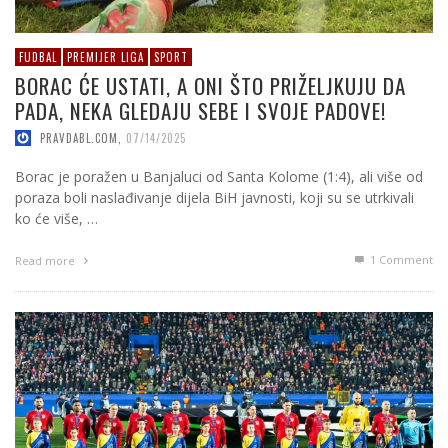
FUDBAL
PREMIJER LIGA
SPORT
BORAC ĆE USTATI, A ONI ŠTO PRIŽELJKUJU DA
PADA, NEKA GLEDAJU SEBE I SVOJE PADOVE!
PRAVDABL.COM
,
07/14/2025
Borac je poražen u Banjaluci od Santa Kolome (1:4), ali više od
poraza boli naslađivanje dijela BiH javnosti, koji su se utrkivali
ko će više, …
1
Comment
Read more