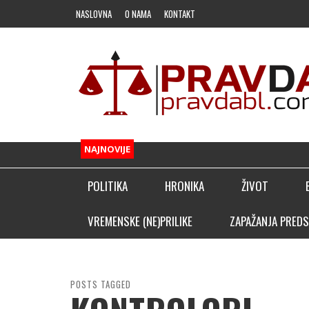
NASLOVNA
O NAMA
KONTAKT
NAJNOVIJE
POLITIKA
HRONIKA
ŽIVOT
FUDBAL
VREMENSKE (NE)PRILIKE
ZAPAŽANJA PREDS
OSTALI SPORTOVI
KLADIONIČARSKI KUTAK
POSTS TAGGED