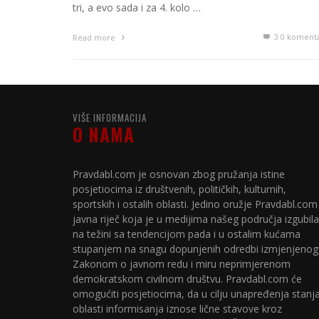
tri, a evo sada i za 4. kolo …
3
0 koment
Read more
VIŠE INFORMACIJA
O NAMA
Pravdabl.com je osnovan zbog pružanja istine
posjetiocima iz društvenih, političkih, kulturnih,
sportskih i ostalih oblasti. Jedino oružje Pravdabl.com
javna riječ koja je u medijima našeg područja izgubila
na težini sa tendencijom pada i u ostalim kućama
stupanjem na snagu dopunjenih odredbi izmjenjenog
Zakonom o javnom redu i miru neprimjerenom
demokratskom civilnom društvu. Pravdabl.com će
omogućiti posjetiocima, da u cilju unapređenja stanj
oblasti informisanja iznose lične stavove kroz