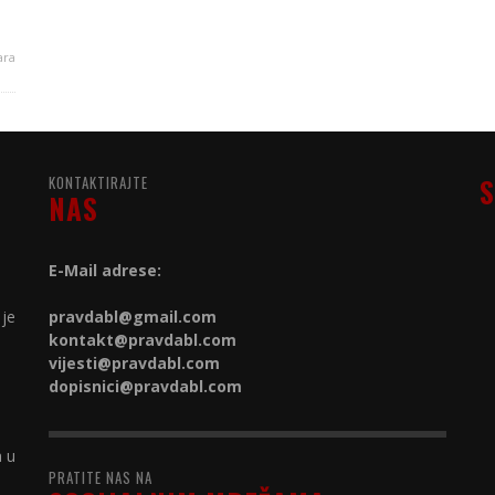
ara
KONTAKTIRAJTE
S
NAS
E-Mail adrese:
 je
pravdabl@gmail.com
kontakt@
pravdabl.com
vijesti@
pravdabl.com
dopisnici@
pravdabl.com
a u
PRATITE NAS NA