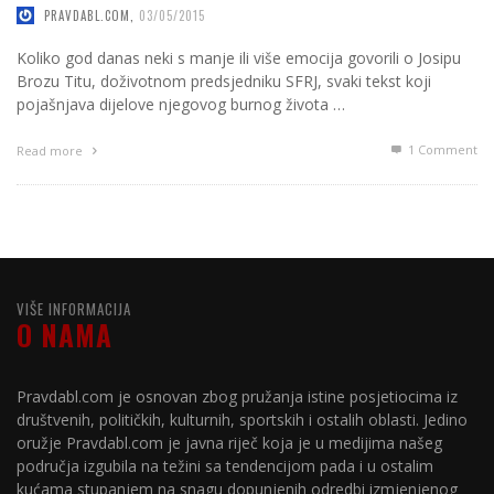
PRAVDABL.COM
,
03/05/2015
Koliko god danas neki s manje ili više emocija govorili o Josipu
Brozu Titu, doživotnom predsjedniku SFRJ, svaki tekst koji
pojašnjava dijelove njegovog burnog života …
1
Comment
Read more
VIŠE INFORMACIJA
O NAMA
Pravdabl.com je osnovan zbog pružanja istine posjetiocima iz
društvenih, političkih, kulturnih, sportskih i ostalih oblasti. Jedino
oružje Pravdabl.com je javna riječ koja je u medijima našeg
područja izgubila na težini sa tendencijom pada i u ostalim
kućama stupanjem na snagu dopunjenih odredbi izmjenjenog