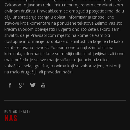
Zakonom o javnom redu i miru neprimjerenom demokratskom
civilnom društvu. Pravdabl.com će omogućiti posjetiocima, da u
cilju unapređenja stanja u oblasti informisanja iznose lične
stavove kroz komentare na ponuđene tekstove.Želimo Vas što
kraćim uvodom obavijestiti i uvjeriti ono što ćete uskoro sami
shvatiti, da je Pravdabl.com mjesto na kome će Vam biti
dostupne informacije uz dokaze o istinitosti za koje je i te kako
zainteresovana javnost. Posebno one o najtežim oblicima
kriminala, informacije koje su mediji odbijali objavljivati, ali i one
male priče koje se sve manje viđaju, o junacima iz ulice,
sokačeta, sela, igrališta, o onima koji su zaboravljeni, o istoriji
na malo drugačiji, ali pravedan način.
KONTAKTIRAJTE
NAS