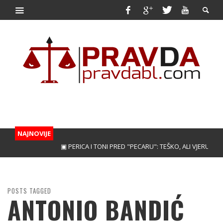
NAJNOVIJE
▣ PERICA I TONI PRED "PECARU": TEŠKO, ALI VJERUJEMO!
▣
POSTS TAGGED
ANTONIO BANDIĆ