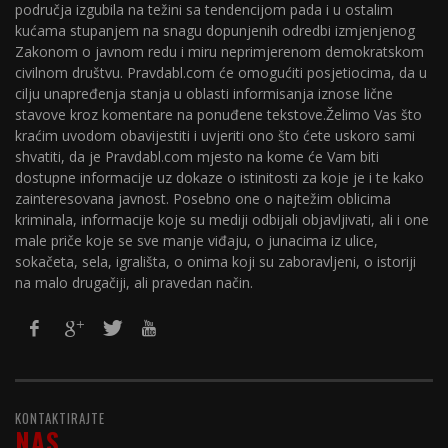
područja izgubila na težini sa tendencijom pada i u ostalim
kućama stupanjem na snagu dopunjenih odredbi izmjenjenog
Zakonom o javnom redu i miru neprimjerenom demokratskom
civilnom društvu. Pravdabl.com će omogućiti posjetiocima, da u
cilju unapređenja stanja u oblasti informisanja iznose lične
stavove kroz komentare na ponuđene tekstove.Želimo Vas što
kraćim uvodom obavijestiti i uvjeriti ono što ćete uskoro sami
shvatiti, da je Pravdabl.com mjesto na kome će Vam biti
dostupne informacije uz dokaze o istinitosti za koje je i te kako
zainteresovana javnost. Posebno one o najtežim oblicima
kriminala, informacije koje su mediji odbijali objavljivati, ali i one
male priče koje se sve manje viđaju, o junacima iz ulice,
sokačeta, sela, igrališta, o onima koji su zaboravljeni, o istoriji
na malo drugačiji, ali pravedan način.
KONTAKTIRAJTE
NAS