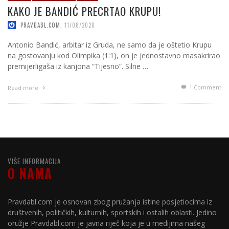
KAKO JE BANDIĆ PRECRTAO KRUPU!
PRAVDABL.COM
,
11/08/2020
Antonio Bandić, arbitar iz Gruda, ne samo da je oštetio Krupu
na gostovanju kod Olimpika (1:1), on je jednostavno masakrirao
premijerligaša iz kanjona “Tijesno”. Silne …
1
Comment
Read more
VIŠE INFORMACIJA
O NAMA
Pravdabl.com je osnovan zbog pružanja istine posjetiocima iz
društvenih, političkih, kulturnih, sportskih i ostalih oblasti. Jedino
oružje Pravdabl.com je javna riječ koja je u medijima našeg