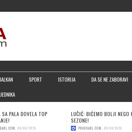
▣ TR
BALKAN
SPORT
ISTORIJA
DA SE NE ZABORAVI
JEDNIKA
 BIĆEMO BOLJI NEGO PROŠLE
KUNIĆ ZA JAČI NAPAD BORCA
E!
PRAVDABL.COM
,
08/04/2026
DABL.COM
,
08/04/2026