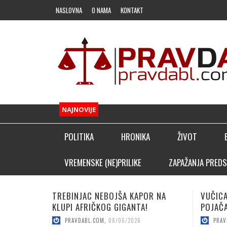
NASLOVNA
O NAMA
KONTAKT
NAJNOVIJE
POLITIKA
HRONIKA
ŽIVOT
FUDBAL
VREMENSKE (NE)PRILIKE
ZAPAŽANJA PREDS
OSTALI SPORTOVI
VUČICA SA PALA DOVELA TOP
LUČIĆ:
KLADIONIČARSKI KUTAK
POJAČANJE!
SEZON
PRAVDABL.COM
,
08/06/2026
PRAV