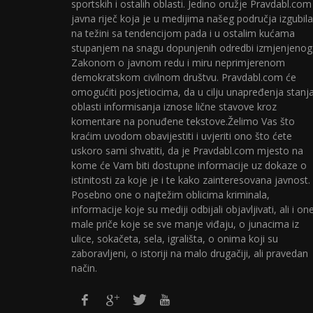
sportskih i ostalih oblasti. Jedino oružje Pravdabl.com
javna riječ koja je u medijima našeg područja izgubila
na težini sa tendencijom pada i u ostalim kućama
stupanjem na snagu dopunjenih odredbi izmjenjenog
Zakonom o javnom redu i miru neprimjerenom
demokratskom civilnom društvu. Pravdabl.com će
omogućiti posjetiocima, da u cilju unapređenja stanj
oblasti informisanja iznose lične stavove kroz
komentare na ponuđene tekstove.Želimo Vas što
kraćim uvodom obavijestiti i uvjeriti ono što ćete
uskoro sami shvatiti, da je Pravdabl.com mjesto na
kome će Vam biti dostupne informacije uz dokaze o
istinitosti za koje je i te kako zainteresovana javnost.
Posebno one o najtežim oblicima kriminala,
informacije koje su mediji odbijali objavljivati, ali i on
male priče koje se sve manje viđaju, o junacima iz
ulice, sokačeta, sela, igrališta, o onima koji su
zaboravljeni, o istoriji na malo drugačiji, ali pravedan
način.