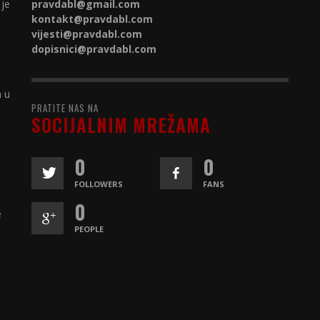
 je
pravdabl@gmail.com
kontakt@
pravdabl.com
vijesti@
pravdabl.com
dopisnici@
pravdabl.com
a u
PRATITE NAS NA
SOCIJALNIM MREŽAMA
0
0
FOLLOWERS
FANS
0
e
PEOPLE