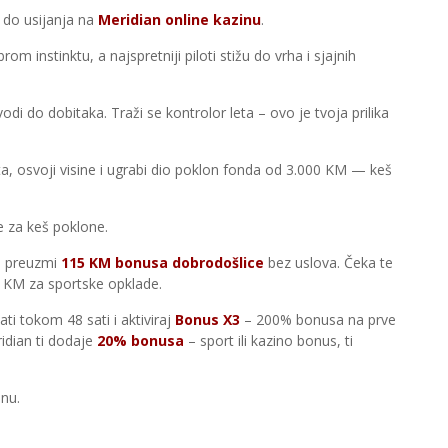
u do usijanja na
Meridian online kazinu
.
brom instinktu, a najspretniji piloti stižu do vrha i sjajnih
vodi do dobitaka. Traži se kontrolor leta – ovo je tvoja prilika
ta, osvoji visine i ugrabi dio poklon fonda od 3.000 KM — keš
 se za keš poklone.
 i preuzmi
115 KM bonusa dobrodošlice
bez uslova. Čeka te
5 KM za sportske opklade.
ati tokom 48 sati i aktiviraj
Bonus X3
– 200% bonusa na prve
ridian ti dodaje
20% bonusa
– sport ili kazino bonus, ti
anu.