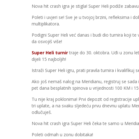
Nova hit crash igra je stigla! Super Heli podiže zabav
Poleti i uvjeri se! Sve je u tvojoj brzini, refleksima i do
multiplikatora.
Podigni Super Heli već danas i budi dio turnira koji te 
da osvojiš više!
Super Heli turnir
traje do 30. oktobra. Uđi u zonu le
dijeli 15 najboljih!
Istraži Super Heli igru, prati pravila turnira i kvalifikuj
Ako još nemaš nalog na Meridianu, registruj se sada
pet dana besplatnih spinova u vrijednosti 100 KM i 1
Tu nije kraj poklonima! Prvi depozit od registracije upl
tri uplate, a na svaku sljedeću prvu dnevnu uplatu Me
odlučuješ.
Nova hit crash igra Super Heli čeka te samo u Meridi
Poleti odmah u zonu dobitaka!