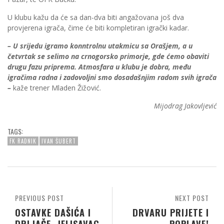
U klubu kažu da će sa dan-dva biti angažovana još dva
provjerena igrača, čime će biti kompletiran igrački kadar.
– U srijedu igramo konntrolnu utakmicu sa Orašjem, a u
četvrtak se selimo na crnogorsko primorje, gde ćemo obaviti
drugu fazu priprema. Atmosfara u klubu je dobra, među
igračima radna i zadovoljni smo dosadašnjim radom svih igrača
–
kaže trener Mladen Žižović.
Mijodrag Jakovljević
TAGS:
FK RADNIK
IVAN ŠUBERT
PREVIOUS POST
NEXT POST
OSTAVKE DAŠIĆA I
DRVARU PRIJETE I
DRLJAČE, JELISAVAC
POPLAVE!