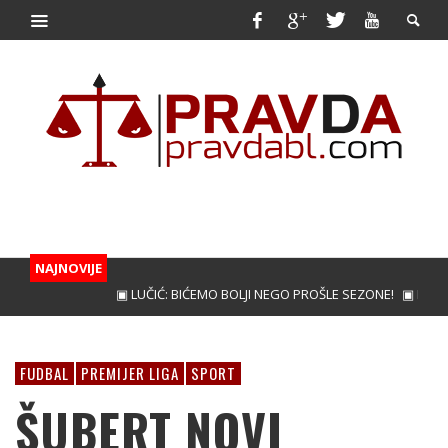
NAJNOVIJE
▣ LUČIĆ: BIĆEMO BOLJI NEGO PROŠLE SEZONE!
▣ KUNIĆ ZA
FUDBAL
PREMIJER LIGA
SPORT
ŠUBERT NOVI