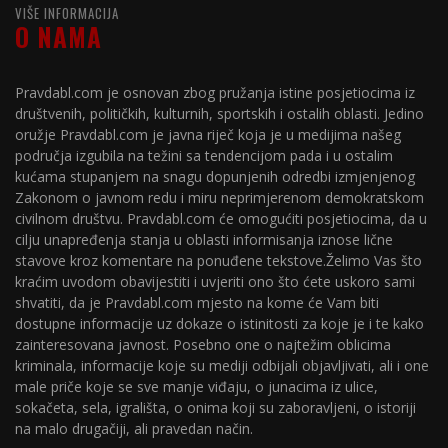
VIŠE INFORMACIJA
O NAMA
Pravdabl.com je osnovan zbog pružanja istine posjetiocima iz
društvenih, političkih, kulturnih, sportskih i ostalih oblasti. Jedino
oružje Pravdabl.com je javna riječ koja je u medijima našeg
područja izgubila na težini sa tendencijom pada i u ostalim
kućama stupanjem na snagu dopunjenih odredbi izmjenjenog
Zakonom o javnom redu i miru neprimjerenom demokratskom
civilnom društvu. Pravdabl.com će omogućiti posjetiocima, da u
cilju unapređenja stanja u oblasti informisanja iznose lične
stavove kroz komentare na ponuđene tekstove.Želimo Vas što
kraćim uvodom obavijestiti i uvjeriti ono što ćete uskoro sami
shvatiti, da je Pravdabl.com mjesto na kome će Vam biti
dostupne informacije uz dokaze o istinitosti za koje je i te kako
zainteresovana javnost. Posebno one o najtežim oblicima
kriminala, informacije koje su mediji odbijali objavljivati, ali i one
male priče koje se sve manje viđaju, o junacima iz ulice,
sokačeta, sela, igrališta, o onima koji su zaboravljeni, o istoriji
na malo drugačiji, ali pravedan način.