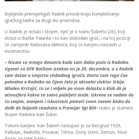
Bijeljinski premijerligaš Radnik privodi kraju kompletiranje
igračkog kadra za drugi dio prvenstva.
U Radnik je došao i štoper, riječ je o Ivanu Šubertu (26), koji
dolazi iz Bačke Palanke i to kao slobodan igrač, i na toj poziciji
će zamjeniti Radosava Aleksića, koji će karijeru nastaviti u
inostranstvu.
– Nisam se mnogo dvoumio kada sam dobio poziv iz Radnika.
Ugovor sa OFK Bačkom istekao mi je 20. decembra, a u Radnik
sam došao u svojstvu slobodnog igrača. Dosta sam toga čuo
pohvalno o Radniku na čijem čelu je aktuelni slektor Srbije
Mladen Krstajić, to se i vidjelo po mom dolasku u klub da je
atmosfera kakva se samo poželjeti može. Iskreno se nadam da
ću svojim, znanjem i iskustvom pomoći svom novom klubu da
dođe do željenih rezultata u Premijer ligi BiH-
reako je stameni
štoper Radnika Ivan Šuber.
Tokom karijere Ivan Šubert nastupao je za Beograd 1929,
Palilulac, Radnički, Posavac Tišma, Donji Srem, Zemun, Novi
Pazar, te OFK Bačku.