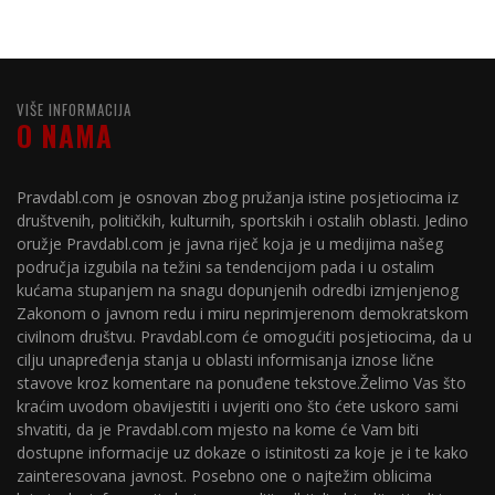
VIŠE INFORMACIJA
O NAMA
Pravdabl.com je osnovan zbog pružanja istine posjetiocima iz
društvenih, političkih, kulturnih, sportskih i ostalih oblasti. Jedino
oružje Pravdabl.com je javna riječ koja je u medijima našeg
područja izgubila na težini sa tendencijom pada i u ostalim
kućama stupanjem na snagu dopunjenih odredbi izmjenjenog
Zakonom o javnom redu i miru neprimjerenom demokratskom
civilnom društvu. Pravdabl.com će omogućiti posjetiocima, da u
cilju unapređenja stanja u oblasti informisanja iznose lične
stavove kroz komentare na ponuđene tekstove.Želimo Vas što
kraćim uvodom obavijestiti i uvjeriti ono što ćete uskoro sami
shvatiti, da je Pravdabl.com mjesto na kome će Vam biti
dostupne informacije uz dokaze o istinitosti za koje je i te kako
zainteresovana javnost. Posebno one o najtežim oblicima