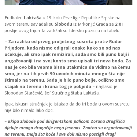
Fudbaleri
Laktaša
u 19. kolu Prve lige Republike Srpske na
svom terenu savladali su
Slobodu
iz Mrkonjić Grada sa
2:0
i
poslije ovog trijumfa zadržali su lidersku poziciju na tabeli.
– Za razliku od prvog proljećnog susreta protiv Rudar
Prijedora, kada nismo odigrali onako kako se od nas
očekuje, ali smo ipak remizirali, sada smo bili puno bolji i
angažovaniji i na svoj konto smo upisali tri nova boda. Za
nas je ovo bila veoma bitna utakmica da vidimo na čemu
smo, jer na tih prvih 90 uvodnih minuta mnogo šta nije
štimalo na terenu. Sada je bilo puno bolje, odlično smo
stajali na terenu i kruna tog je pobjeda –
naglasio je
Slobodan Starčević, šef Stručnog štaba Laktaša.
Ipak, iskusni stručnjak je istakao da do tri boda u ovom susretu
nije bilo nimalo lako doći.
– Ekipa Slobode pod dirigentskom palicom Zorana Dragišića
djeluje mnogo drugačije nego jesenas. Znatno su organizovaniji
na terenu, znaju šta hoće i sve dok nismo postigli drugi