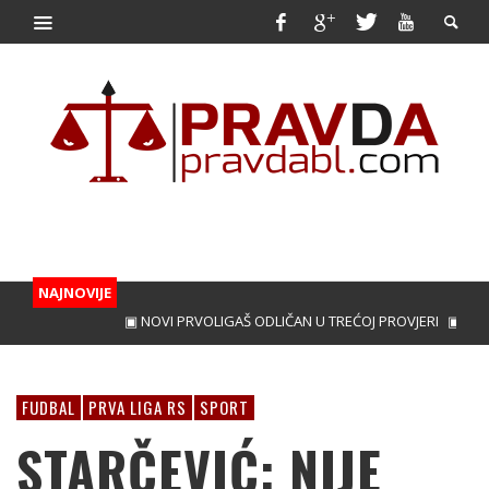
NAJNOVIJE
▣ NOVI PRVOLIGAŠ ODLIČAN U TREĆOJ PROVJERI
▣ PERICA 
FUDBAL
PRVA LIGA RS
SPORT
STARČEVIĆ: NIJE