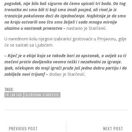
pogodak, nije bilo baš sigurno da ćemo upisati tri boda. Do tog
trenutka mi smo bili ti koji smo imali posjed, ali rival je iz
tranzicije pokušavao doći do izjednačenja. Najbitnije je da smo
na kraju ostvarili ono što smo željeli i sada mnogo mirnije
ulazimo u nastavak prvenstva –
nastavio je Starčević.
U narednom kolu njegovi izabranici gostovaće u Prnjavoru, gdje
će se sastati sa Ljubićem.
– Riječ je o ekipi koja se takođe bori za opstanak, a uvijek su ti
mečevi protiv davljenika veoma teški i nezahvalni za igranje.
Ipak, očekujem da moji igrači pruže još jednu dobru partiju i da
zabilježe novi trijumf –
dodao je Starčević.
TAGS:
FK LAKTAŠI
SLOBODAN STARČEVIĆ
PREVIOUS POST
NEXT POST