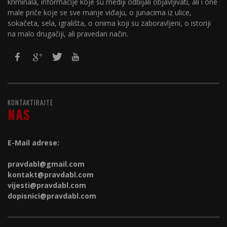
kriminala, informacije koje su mediji odbijali objavljivati, ali i one
male priče koje se sve manje viđaju, o junacima iz ulice,
sokačeta, sela, igrališta, o onima koji su zaboravljeni, o istoriji
na malo drugačiji, ali pravedan način.
KONTAKTIRAJTE
NAS
E-Mail adrese:
pravdabl@gmail.com
kontakt@
pravdabl.com
vijesti@
pravdabl.com
dopisnici@
pravdabl.com