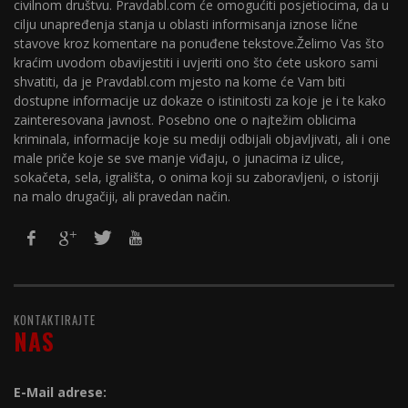
civilnom društvu. Pravdabl.com će omogućiti posjetiocima, da u
cilju unapređenja stanja u oblasti informisanja iznose lične
stavove kroz komentare na ponuđene tekstove.Želimo Vas što
kraćim uvodom obavijestiti i uvjeriti ono što ćete uskoro sami
shvatiti, da je Pravdabl.com mjesto na kome će Vam biti
dostupne informacije uz dokaze o istinitosti za koje je i te kako
zainteresovana javnost. Posebno one o najtežim oblicima
kriminala, informacije koje su mediji odbijali objavljivati, ali i one
male priče koje se sve manje viđaju, o junacima iz ulice,
sokačeta, sela, igrališta, o onima koji su zaboravljeni, o istoriji
na malo drugačiji, ali pravedan način.
KONTAKTIRAJTE
NAS
E-Mail adrese: