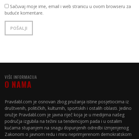
Sačuvaj moje ime, email i web stranicu u ovom browseru za
buduće komentare.
VIŠE INFORMACIJA
O NAMA
Pravdabl.com je osnovan zbog pružanja istine posjetiocima iz
društvenih, političkih, kulturnih, sportskih i ostalih oblasti. Jedino
oružje Pravdabl.com je javna riječ koja je u medijima našeg
područja izgubila na težini sa tendencijom pada i u ostalim
kućama stupanjem na snagu dopunjenih odredbi izmjenjenog
Zakonom o javnom redu i miru neprimjerenom demokratskom