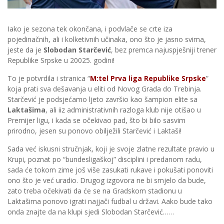
Iako je sezona tek okončana, i podvlače se crte iza
pojedinačnih, ali i kolketivnih učinaka, ono što je jasno svima,
jeste da je
Slobodan Starčević
, bez premca najuspješniji trener
Republike Srpske u 20025. godini!
To je potvrdila i stranica “
M:tel Prva liga Republike Srpske
”
koja prati sva dešavanja u eliti od Novog Grada do Trebinja.
Starčević je podsjećamo ljeto završio kao šampion elite sa
Laktašima
, ali iiz administrativnih razloga klub nije otišao u
Premijer ligu, i kada se očekivao pad, što bi bilo sasvim
prirodno, jesen su ponovo obilježili Starčević i Laktaši!
Sada već iskusni stručnjak, koji je svoje zlatne rezultate pravio u
Krupi, poznat po “bundesligaškoj” disciplini i predanom radu,
sada će tokom zime još više zasukati rukave i pokušati ponoviti
ono što je već uradio. Drugog izgovora ne bi smjelo da bude,
zato treba očekivati da će se na Gradskom stadionu u
Laktašima ponovo igrati najjači fudbal u državi. Aako bude tako
onda znajte da na klupi sjedi Slobodan Starčević……