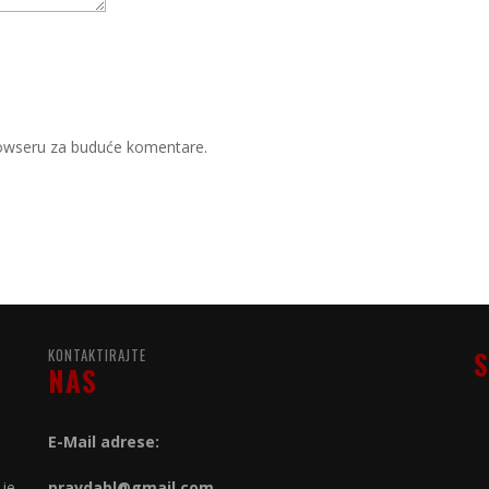
rowseru za buduće komentare.
KONTAKTIRAJTE
S
NAS
E-Mail adrese:
 je
pravdabl@gmail.com