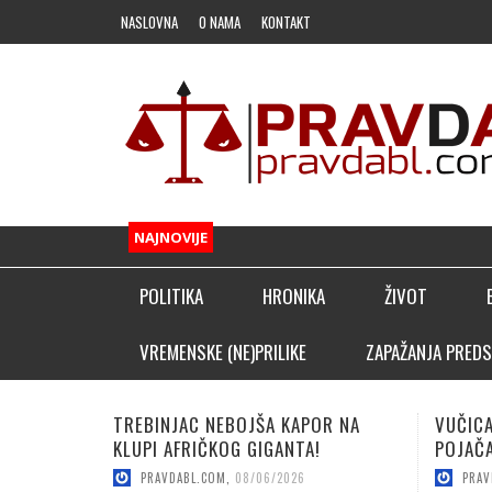
NASLOVNA
O NAMA
KONTAKT
NAJNOVIJE
POLITIKA
HRONIKA
ŽIVOT
FUDBAL
VREMENSKE (NE)PRILIKE
ZAPAŽANJA PREDS
OSTALI SPORTOVI
VUČICA SA PALA DOVELA TOP
LUČIĆ:
KLADIONIČARSKI KUTAK
POJAČANJE!
SEZON
PRAVDABL.COM
,
08/06/2026
PRAV