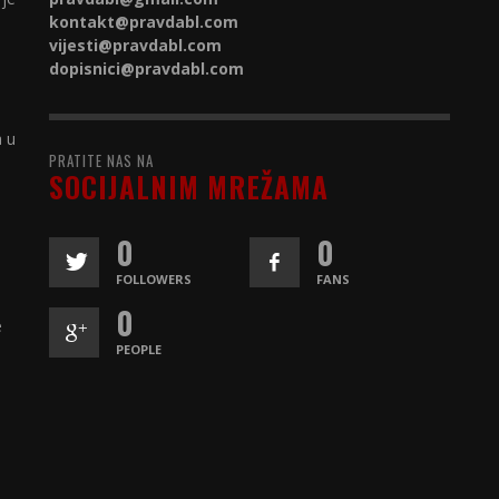
kontakt@
pravdabl.com
vijesti@
pravdabl.com
dopisnici@
pravdabl.com
a u
PRATITE NAS NA
SOCIJALNIM MREŽAMA
0
0
FOLLOWERS
FANS
0
e
PEOPLE