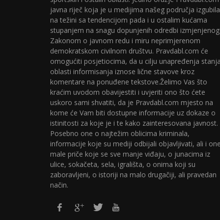
javna riječ koja je u medijima našeg područja izgubila
na težini sa tendencijom pada i u ostalim kućama
stupanjem na snagu dopunjenih odredbi izmjenjenog
Zakonom o javnom redu i miru neprimjerenom
demokratskom civilnom društvu. Pravdabl.com će
omogućiti posjetiocima, da u cilju unapređenja stanj
oblasti informisanja iznose lične stavove kroz
komentare na ponuđene tekstove.Želimo Vas što
kraćim uvodom obavijestiti i uvjeriti ono što ćete
uskoro sami shvatiti, da je Pravdabl.com mjesto na
kome će Vam biti dostupne informacije uz dokaze o
istinitosti za koje je i te kako zainteresovana javnost.
Posebno one o najtežim oblicima kriminala,
informacije koje su mediji odbijali objavljivati, ali i on
male priče koje se sve manje viđaju, o junacima iz
ulice, sokačeta, sela, igrališta, o onima koji su
zaboravljeni, o istoriji na malo drugačiji, ali pravedan
način.