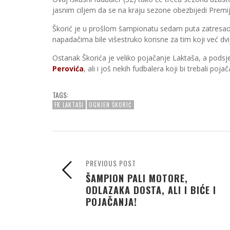
jasnim ciljem da se na kraju sezone obezbijedi Premije
Škorić je u prošlom šampionatu sedam puta zatresao m
napadačima bile višestruko korisne za tim koji već dvi
Ostanak Škorića je veliko pojačanje Laktaša, a pods
Perovića
, ali i još nekih fudbalera koji bi trebali poja
TAGS:
FK LAKTAŠI
OGNJEN ŠKORIĆ
PREVIOUS POST
ŠAMPION PALI MOTORE,
ODLAZAKA DOSTA, ALI I BIĆE I
POJAČANJA!