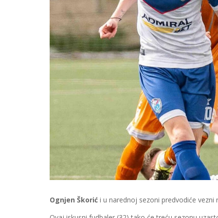
Ognjen Škorić
i u narednoj sezoni predvodiće vezni
Ovaj iskusni fudbaler (32) tako će treću sezonu uzast