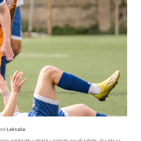
 red
Laktaša
!
opno predvoditi Laktaše u pohodu na vrh tabele, ali sada sa