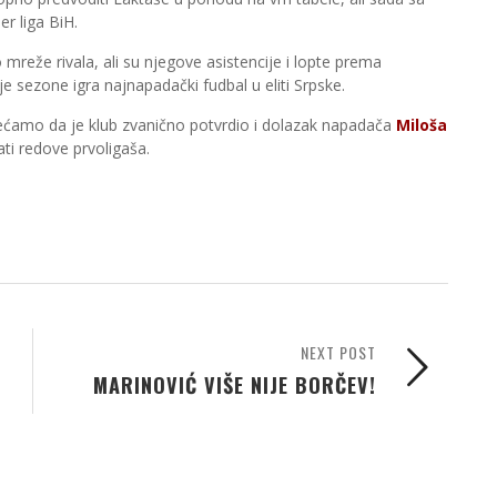
r liga BiH.
reže rivala, ali su njegove asistencije i lopte prema
je sezone igra najnapadački fudbal u eliti Srpske.
jećamo da je klub zvanično potvrdio i dolazak napadača
Miloša
čati redove prvoligaša.
NEXT POST
MARINOVIĆ VIŠE NIJE BORČEV!