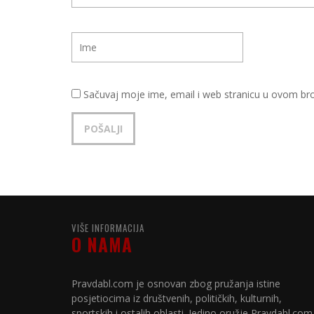
Sačuvaj moje ime, email i web stranicu u ovom b
VIŠE INFORMACIJA
O NAMA
Pravdabl.com je osnovan zbog pružanja istine
posjetiocima iz društvenih, političkih, kulturnih,
sportskih i ostalih oblasti. Jedino oružje Pravdabl.com