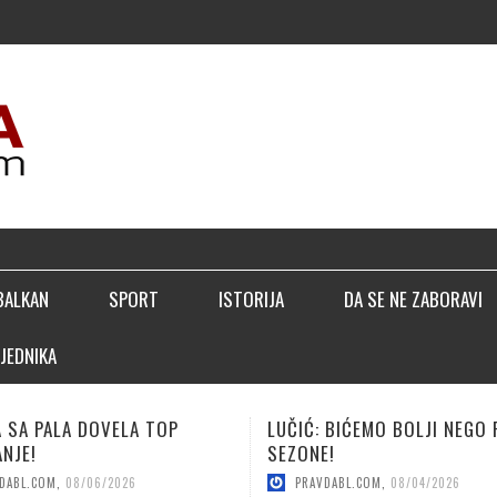
▣ T
BALKAN
SPORT
ISTORIJA
DA SE NE ZABORAVI
JEDNIKA
 BIĆEMO BOLJI NEGO PROŠLE
KUNIĆ ZA JAČI NAPAD BORCA
E!
PRAVDABL.COM
,
08/04/2026
DABL.COM
,
08/04/2026