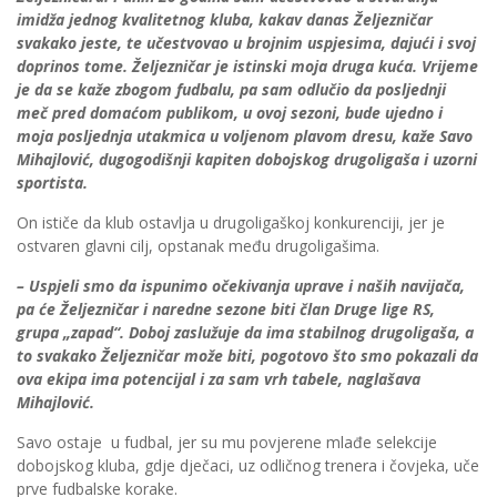
imidža jednog kvalitetnog kluba, kakav danas Željezničar
svakako jeste, te učestvovao u brojnim uspjesima, dajući i svoj
doprinos tome. Željezničar je istinski moja druga kuća. Vrijeme
je da se kaže zbogom fudbalu, pa sam odlučio da posljednji
meč pred domaćom publikom, u ovoj sezoni, bude ujedno i
moja posljednja utakmica u voljenom plavom dresu, kaže Savo
Mihajlović, dugogodišnji kapiten dobojskog drugoligaša i uzorni
sportista.
On ističe da klub ostavlja u drugoligaškoj konkurenciji, jer je
ostvaren glavni cilj, opstanak među drugoligašima.
– Uspjeli smo da ispunimo očekivanja uprave i naših navijača,
pa će Željezničar i naredne sezone biti član Druge lige RS,
grupa „zapad“. Doboj zaslužuje da ima stabilnog drugoligaša, a
to svakako Željezničar može biti, pogotovo što smo pokazali da
ova ekipa ima potencijal i za sam vrh tabele, naglašava
Mihajlović.
Savo ostaje u fudbal, jer su mu povjerene mlađe selekcije
dobojskog kluba, gdje dječaci, uz odličnog trenera i čovjeka, uče
prve fudbalske korake.