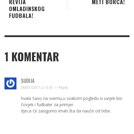
REVIJA
METI BORCA!
OMLADINSKOG
FUDBALA!
1
KOMENTAR
SUDIJA
06/01/2017 u 15:01 —
Reply
hvala Savo na svemu,u svakom pogledu si uvijek bio
čovjek i fudbaler za primjer.
djeca će zasigurno imati šta da nauče od tebe.