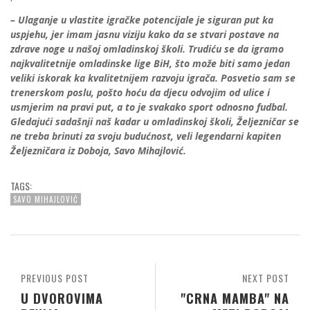
– Ulaganje u vlastite igračke potencijale je siguran put ka
uspjehu, jer imam jasnu viziju kako da se stvari postave na
zdrave noge u našoj omladinskoj školi. Trudiću se da igramo
najkvalitetnije omladinske lige BiH, što može biti samo jedan
veliki iskorak ka kvalitetnijem razvoju igrača. Posvetio sam se
trenerskom poslu, pošto hoću da djecu odvojim od ulice i
usmjerim na pravi put, a to je svakako sport odnosno fudbal.
Gledajući sadašnji naš kadar u omladinskoj školi, Željezničar se
ne treba brinuti za svoju budućnost, veli legendarni kapiten
Željezničara iz Doboja, Savo Mihajlović.
TAGS:
SAVO MIHAJLOVIĆ
PREVIOUS POST
NEXT POST
U DVOROVIMA
"CRNA MAMBA" NA