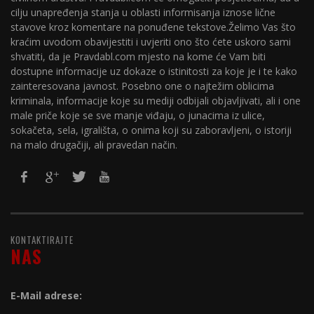
cilju unapređenja stanja u oblasti informisanja iznose lične
stavove kroz komentare na ponuđene tekstove.Želimo Vas što
kraćim uvodom obavijestiti i uvjeriti ono što ćete uskoro sami
shvatiti, da je Pravdabl.com mjesto na kome će Vam biti
dostupne informacije uz dokaze o istinitosti za koje je i te kako
zainteresovana javnost. Posebno one o najtežim oblicima
kriminala, informacije koje su mediji odbijali objavljivati, ali i one
male priče koje se sve manje viđaju, o junacima iz ulice,
sokačeta, sela, igrališta, o onima koji su zaboravljeni, o istoriji
na malo drugačiji, ali pravedan način.
KONTAKTIRAJTE
NAS
E-Mail adrese: