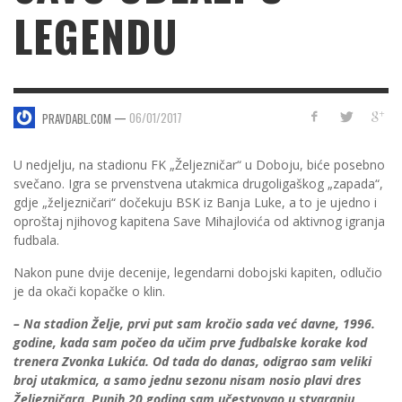
LEGENDU
—
06/01/2017
PRAVDABL.COM
U nedjelju, na stadionu FK „Željezničar“ u Doboju, biće posebno
svečano. Igra se prvenstvena utakmica drugoligaškog „zapada“,
gdje „željezničari“ dočekuju BSK iz Banja Luke, a to je ujedno i
oproštaj njihovog kapitena Save Mihajlovića od aktivnog igranja
fudbala.
Nakon pune dvije decenije, legendarni dobojski kapiten, odlučio
je da okači kopačke o klin.
– Na stadion Želje, prvi put sam kročio sada već davne, 1996.
godine, kada sam počeo da učim prve fudbalske korake kod
trenera Zvonka Lukića. Od tada do danas, odigrao sam veliki
broj utakmica, a samo jednu sezonu nisam nosio plavi dres
Željezničara. Punih 20 godina sam učestvovao u stvaranju