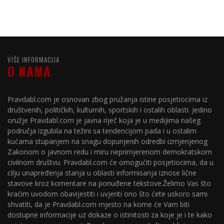
VIŠE INFORMACIJA
O NAMA
Pravdabl.com je osnovan zbog pružanja istine posjetiocima iz
društvenih, političkih, kulturnih, sportskih i ostalih oblasti. Jedino
oružje Pravdabl.com je javna riječ koja je u medijima našeg
područja izgubila na težini sa tendencijom pada i u ostalim
kućama stupanjem na snagu dopunjenih odredbi izmjenjenog
Zakonom o javnom redu i miru neprimjerenom demokratskom
civilnom društvu. Pravdabl.com će omogućiti posjetiocima, da u
cilju unapređenja stanja u oblasti informisanja iznose lične
stavove kroz komentare na ponuđene tekstove.Želimo Vas što
kraćim uvodom obavijestiti i uvjeriti ono što ćete uskoro sami
shvatiti, da je Pravdabl.com mjesto na kome će Vam biti
dostupne informacije uz dokaze o istinitosti za koje je i te kako