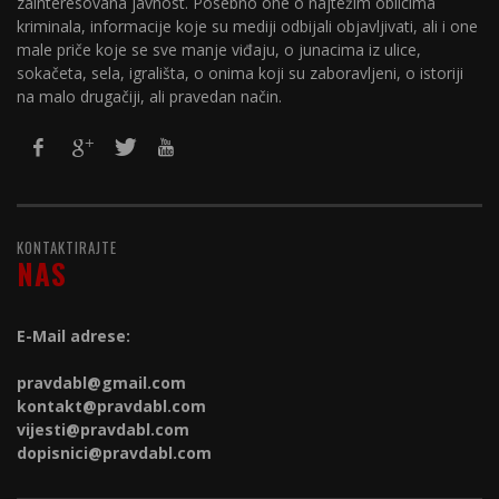
zainteresovana javnost. Posebno one o najtežim oblicima
kriminala, informacije koje su mediji odbijali objavljivati, ali i one
male priče koje se sve manje viđaju, o junacima iz ulice,
sokačeta, sela, igrališta, o onima koji su zaboravljeni, o istoriji
na malo drugačiji, ali pravedan način.
KONTAKTIRAJTE
NAS
E-Mail adrese:
pravdabl@gmail.com
kontakt@
pravdabl.com
vijesti@
pravdabl.com
dopisnici@
pravdabl.com