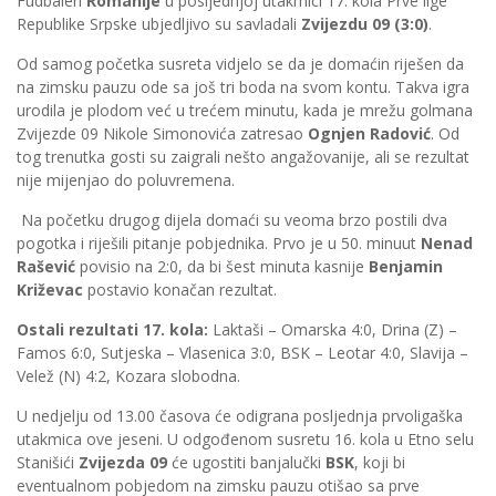
Fudbaleri
Romanije
u posljednjoj utakmici 17. kola Prve lige
Republike Srpske ubjedljivo su savladali
Zvijezdu 09 (3:0)
.
Od samog početka susreta vidjelo se da je domaćin riješen da
na zimsku pauzu ode sa još tri boda na svom kontu. Takva igra
urodila je plodom već u trećem minutu, kada je mrežu golmana
Zvijezde 09 Nikole Simonovića zatresao
Ognjen Radović
. Od
tog trenutka gosti su zaigrali nešto angažovanije, ali se rezultat
nije mijenjao do poluvremena.
Na početku drugog dijela domaći su veoma brzo postili dva
pogotka i riješili pitanje pobjednika. Prvo je u 50. minuut
Nenad
Rašević
povisio na 2:0, da bi šest minuta kasnije
Benjamin
Križevac
postavio konačan rezultat.
Ostali rezultati 17. kola:
Laktaši – Omarska 4:0, Drina (Z) –
Famos 6:0, Sutjeska – Vlasenica 3:0, BSK – Leotar 4:0, Slavija –
Velež (N) 4:2, Kozara slobodna.
U nedjelju od 13.00 časova će odigrana posljednja prvoligaška
utakmica ove jeseni. U odgođenom susretu 16. kola u Etno selu
Stanišići
Zvijezda 09
će ugostiti banjalučki
BSK
, koji bi
eventualnom pobjedom na zimsku pauzu otišao sa prve