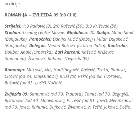
pozicije.
ROMANIJA – ZVIJEZDA 09 3:0 (1:0)
Strijelci:
1:0 Radović (3), 2:0 Rašević (50), 3:0 Križevac (56).
Stadion:
Trening centar Slavije.
Gledalaca:
20.
Sudija:
Milan Simić
(Banjaluka).
Pomoćnici:
Danijel Mićić (Doboj) i Milan Dujaković
(Banjaluka).
Delegat:
Nenad Božović (Istočna Ilidža).
Kontrolor:
Dalibor Anđić (Omarska).
Žuti kartoni:
Rašević, Križevac
(Romanija), Živanović, Rahimić (Zvijezda 09).
Romanija:
Mitrović, Alić, Hadžibegović, Rašević, Trnka, Radović,
Cicović (od 84. Mujezinović), Križevac, Pekić (od 88. Čvorović),
Bašović (od 63. Lučić), Vučinić.
Zvijezda 09:
Simonović (od 70. Trapara), Tomić (od 70. Begagić),
Ristanović (od 40. Milovanović), P. Tešić (od 81. Jović), Mehmedović
(od 70. Jović), Rahimić, Dujković, Živanović, V. Tešić, Joković, Došlo.