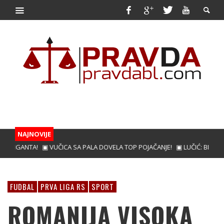
NAJNOVIJE
 GIGANTA!
▣ VUČICA SA PALA DOVELA TOP POJAČANJE!
▣ LUČIĆ: BIĆEMO 
FUDBAL
PRVA LIGA RS
SPORT
ROMANIJA VISOKA