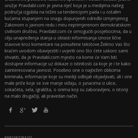
oružje Pravdabl.com je javna riječ koja je u medijima našeg
područja izgubila na težini sa tendencijom pada i u ostalim
kućama stupanjem na snagu dopunjenih odredbi izmjenjenog
Zakonom o javnom redu i miru neprimjerenom demokratskom
civilnom društvu. Pravdabl.com će omogućiti posjetiocima, da u
cilju unapređenja stanja u oblasti informisanja iznose lične
stavove kroz komentare na ponuđene tekstove.Želimo Vas što
kraćim uvodom obavijestiti i uvjeriti ono što ćete uskoro sami
shvatiti, da je Pravdabl.com mjesto na kome će Vam biti
dostupne informacije uz dokaze o istinitosti za koje je i te kako
zainteresovana javnost. Posebno one o najtežim oblicima
kriminala, informacije koje su mediji odbijali objavljivati, ali i one
male priče koje se sve manje viđaju, o junacima iz ulice,
sokačeta, sela, igrališta, o onima koji su zaboravljeni, o istoriji
na malo drugačiji, ali pravedan način.
KONTAKTIRAJTE