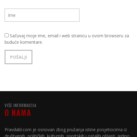
Sačuvaj moje ime, email i web stranicu u ovom browseru za
buduće komentare.
VIŠE INFORMACIJA
O NAMA
Pravdabl.com je osnovan zbog pružanja istine posjetiocima iz
društvenih, političkih, kulturnih, sportskih i ostalih oblasti. Jedino