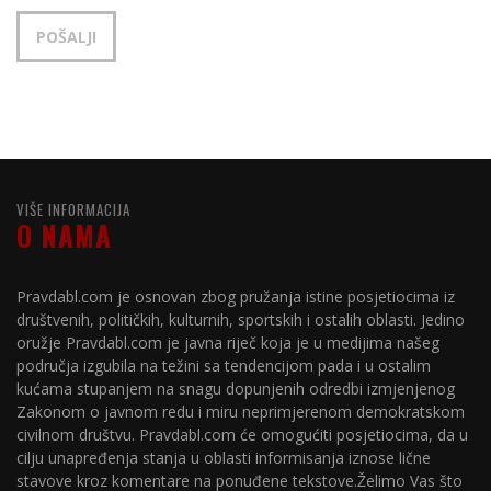
VIŠE INFORMACIJA
O NAMA
Pravdabl.com je osnovan zbog pružanja istine posjetiocima iz
društvenih, političkih, kulturnih, sportskih i ostalih oblasti. Jedino
oružje Pravdabl.com je javna riječ koja je u medijima našeg
područja izgubila na težini sa tendencijom pada i u ostalim
kućama stupanjem na snagu dopunjenih odredbi izmjenjenog
Zakonom o javnom redu i miru neprimjerenom demokratskom
civilnom društvu. Pravdabl.com će omogućiti posjetiocima, da u
cilju unapređenja stanja u oblasti informisanja iznose lične
stavove kroz komentare na ponuđene tekstove.Želimo Vas što