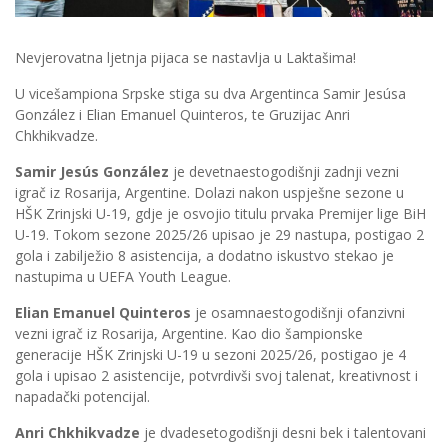
Nevjerovatna ljetnja pijaca se nastavlja u Laktašima!
U vicešampiona Srpske stiga su dva Argentinca Samir Jesúsa
González i Elian Emanuel Quinteros, te Gruzijac Anri
Chkhikvadze.
Samir Jesús González
je devetnaestogodišnji zadnji vezni
igrač iz Rosarija, Argentine. Dolazi nakon uspješne sezone u
HŠK Zrinjski U-19, gdje je osvojio titulu prvaka Premijer lige BiH
U-19. Tokom sezone 2025/26 upisao je 29 nastupa, postigao 2
gola i zabilježio 8 asistencija, a dodatno iskustvo stekao je
nastupima u UEFA Youth League.
Elian Emanuel Quinteros
je osamnaestogodišnji ofanzivni
vezni igrač iz Rosarija, Argentine. Kao dio šampionske
generacije HŠK Zrinjski U-19 u sezoni 2025/26, postigao je 4
gola i upisao 2 asistencije, potvrdivši svoj talenat, kreativnost i
napadački potencijal.
Anri Chkhikvadze
je dvadesetogodišnji desni bek i talentovani