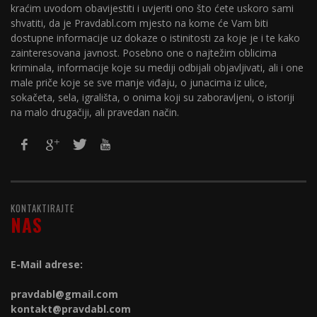
kraćim uvodom obavijestiti i uvjeriti ono što ćete uskoro sami
shvatiti, da je Pravdabl.com mjesto na kome će Vam biti
dostupne informacije uz dokaze o istinitosti za koje je i te kako
zainteresovana javnost. Posebno one o najtežim oblicima
kriminala, informacije koje su mediji odbijali objavljivati, ali i one
male priče koje se sve manje viđaju, o junacima iz ulice,
sokačeta, sela, igrališta, o onima koji su zaboravljeni, o istoriji
na malo drugačiji, ali pravedan način.
KONTAKTIRAJTE
NAS
E-Mail adrese:
pravdabl@gmail.com
kontakt@
pravdabl.com