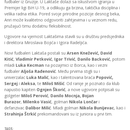
fudbaler iz Gruzije. U Laktaše dolazi sa iskustvom igranja u
Premijer ligi BiH U-19, a odlikuju ga brzina, taktička disciplina i
velika radna etika. Pored svoje prirodne pozicije desnog beka,
Anri može kvalitetno odgovoriti zahtjevima i u veznom redu,
pružajući timu dodatnu fleksibilnost.
Ugovore na vjernost Laktašima stavili su u društvu predsjednika
i direktora Miroslava Bojića i Igora Radeljića.
Novi fudbaleri Laktaša postali su
Arsen Knežević,
David
Kitić
,
Vladimir Petković
,
Igor Trivić
,
Danilo Backović
, potom
mladi
Luka Kecman
na pozajmici iz Borca, kao i vezni
fudbaler
Aljoša Rađenović
. Među prvima stigli su i
univerzalac
Luka Malić
, kao i talentovana braća
Popović,
Sergej
i
Aleksa
, te
Miloš Mišić
. Od ranije je poznato da klub
napustio kapiten
Ognjen Škorić
, a nove ugovore potpisali su
golgeter
Miloš Perović
,
Danilo Mocnja,
Bojan
Burazor
,
Milenko Vasić
, golman
Nikola Lončar
i
defanzivac
Dalibor Milić
. Mladi golman
Nikola Bunijevac
, kao i
Strahinja Štrkić
prekomandovani su iz juniora u prvi tim.
TAGS: