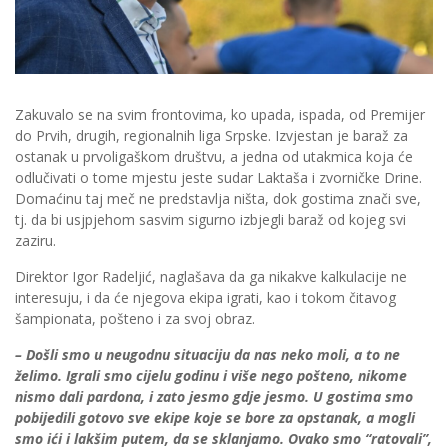
Zakuvalo se na svim frontovima, ko upada, ispada, od Premijer
do Prvih, drugih, regionalnih liga Srpske. Izvjestan je baraž za
ostanak u prvoligaškom društvu, a jedna od utakmica koja će
odlučivati o tome mjestu jeste sudar Laktaša i zvorničke Drine.
Domaćinu taj meč ne predstavlja ništa, dok gostima znači sve,
tj. da bi usjpjehom sasvim sigurno izbjegli baraž od kojeg svi
zaziru.
Direktor Igor Radeljić, naglašava da ga nikakve kalkulacije ne
interesuju, i da će njegova ekipa igrati, kao i tokom čitavog
šampionata, pošteno i za svoj obraz.
– Došli smo u neugodnu situaciju da nas neko moli, a to ne
želimo. Igrali smo cijelu godinu i više nego pošteno, nikome
nismo dali pardona, i zato jesmo gdje jesmo. U gostima smo
pobijedili gotovo sve ekipe koje se bore za opstanak, a mogli
smo ići i lakšim putem, da se sklanjamo. Ovako smo “ratovali”,