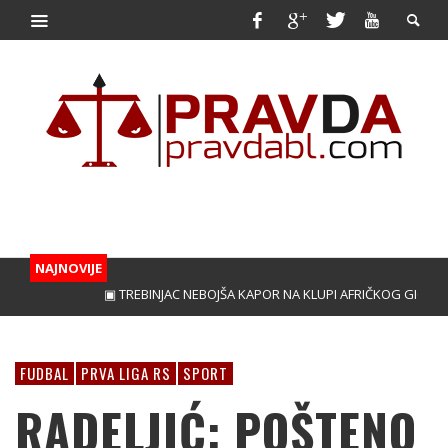
NAJNOVIJE
▣ TREBINJAC NEBOJŠA KAPOR NA KLUPI AFRIČKOG GIGANTA!
FUDBAL
PRVA LIGA RS
SPORT
RADELJIĆ: POŠTENO