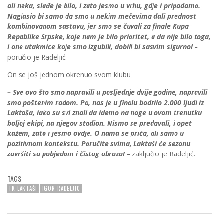
ali neka, slađe je bilo, i zato jesmo u vrhu, gdje i pripadamo.
Naglasio bi samo da smo u nekim mečevima dali prednost
kombinovanom sastavu, jer smo se čuvali za finale Kupa
Republike Srpske, koje nam je bilo prioritet, a da nije bilo toga,
i one utakmice koje smo izgubili, dobili bi sasvim sigurno! –
poručio je Radeljić.
On se još jednom okrenuo svom klubu.
– Sve ovo što smo napravili u posljednje dvije godine, napravili
smo poštenim radom. Pa, nas je u finalu bodrilo 2.000 ljudi iz
Laktaša, iako su svi znali da idemo na noge u ovom trenutku
boljoj ekipi, na njegov stadion. Nismo se predavali, i opet
kažem, zato i jesmo ovdje. O nama se priča, ali samo u
pozitivnom kontekstu. Poručite svima, Laktaši će sezonu
završiti sa pobjedom i čistog obraza! –
zaključio je Radeljić.
TAGS:
FK LAKTAŠI
IGOR RADELJIC