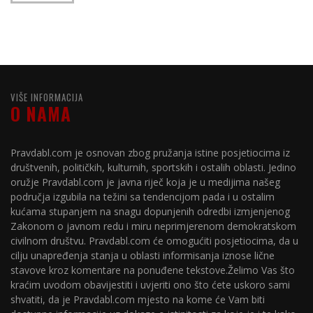
VIŠE INFORMACIJA
O NAMA
Pravdabl.com je osnovan zbog pružanja istine posjetiocima iz
društvenih, političkih, kulturnih, sportskih i ostalih oblasti. Jedino
oružje Pravdabl.com je javna riječ koja je u medijima našeg
područja izgubila na težini sa tendencijom pada i u ostalim
kućama stupanjem na snagu dopunjenih odredbi izmjenjenog
Zakonom o javnom redu i miru neprimjerenom demokratskom
civilnom društvu. Pravdabl.com će omogućiti posjetiocima, da u
cilju unapređenja stanja u oblasti informisanja iznose lične
stavove kroz komentare na ponuđene tekstove.Želimo Vas što
kraćim uvodom obavijestiti i uvjeriti ono što ćete uskoro sami
shvatiti, da je Pravdabl.com mjesto na kome će Vam biti