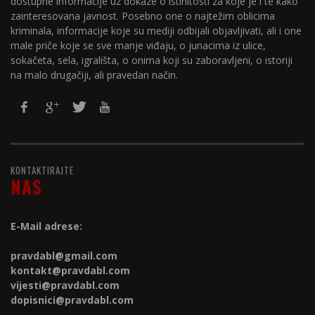
dostupne informacije uz dokaze o istinitosti za koje je i te kako
zainteresovana javnost. Posebno one o najtežim oblicima
kriminala, informacije koje su mediji odbijali objavljivati, ali i one
male priče koje se sve manje viđaju, o junacima iz ulice,
sokačeta, sela, igrališta, o onima koji su zaboravljeni, o istoriji
na malo drugačiji, ali pravedan način.
KONTAKTIRAJTE
NAS
E-Mail adrese:
pravdabl@gmail.com
kontakt@
pravdabl.com
vijesti@
pravdabl.com
dopisnici@
pravdabl.com