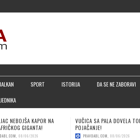
BALKAN
SPORT
ISTORIJA
DA SE NE ZABORAVI
JEDNIKA
UČICA SA PALA DOVELA TOP
LUČIĆ: BIĆEMO BOLJI 
OJAČANJE!
SEZONE!
PRAVDABL.COM
,
08/06/2026
PRAVDABL.COM
,
08/04/202