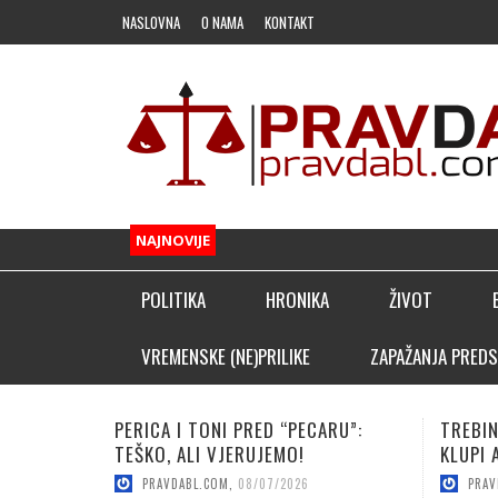
NASLOVNA
O NAMA
KONTAKT
NAJNOVIJE
POLITIKA
HRONIKA
ŽIVOT
FUDBAL
VREMENSKE (NE)PRILIKE
ZAPAŽANJA PREDS
OSTALI SPORTOVI
“PECARU”:
TREBINJAC NEBOJŠA KAPOR NA
V
KLADIONIČARSKI KUTAK
MO!
KLUPI AFRIČKOG GIGANTA!
P
2026
PRAVDABL.COM
,
08/06/2026