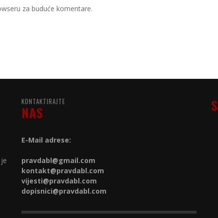
rowseru za buduće komentare.
KONTAKTIRAJTE
S
NAS
E-Mail adrese:
 je
pravdabl@gmail.com
kontakt@
pravdabl.com
vijesti@
pravdabl.com
dopisnici@
pravdabl.com