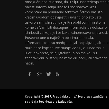
omogućiti posjetiocima, da u cilju unapređenja stanj
oblasti informisanja iznose lične stavove kroz
komentare na ponuđene tekstove.Želimo Vas što
kraćim uvodom obavijestiti i uvjeriti ono što ćete
uskoro sami shvatiti, da je Pravdabl.com mjesto na
kome će Vam biti dostupne informacije uz dokaze o
istinitosti za koje je i te kako zainteresovana javnost.
Posebno one o najtežim oblicima kriminala,
informacije koje su mediji odbijali objavljivati, ali i on
male priče koje se sve manje viđaju, o junacima iz
ulice, sokačeta, sela, igrališta, o onima koji su
zaboravljeni, o istoriji na malo drugačiji, ali pravedan
način.
Copyright © 2017. Pravdabl.com // Sva prava zadržana
sadržaja bez dozvole izdavača.