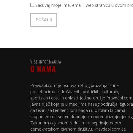
Sačuvaj moje ime, email i web stranicu u ovom b
VIŠE INFORMACIJA
O NAMA
Pravdabl.com je osnovan zbog pružanja istine
posjetiocima iz društvenih, političkih, kulturnih,
sportskih i ostalih oblasti. Jedino oružje Pravdabl.com
javna riječ koja je u medijima našeg područja izgubila
na težini sa tendencijom pada i u ostalim kućama
stupanjem na snagu dopunjenih odredbi izmjenjenog
Zakonom o javnom redu i miru neprimjerenom
demokratskom civilnom društvu. Pravdabl.com će