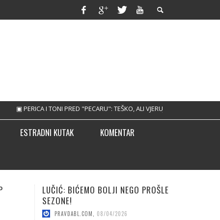
▣ PERICA I TONI PRED "PECARU": TEŠKO, ALI VJERUJEMO!
▣ TREBINJAC NEBO
ESTRADNI KUTAK
KOMENTAR
NEGO PROŠLE
KUNIĆ ZA JAČI NAPAD BORCA!
KRI
NOV
PRAVDABL.COM
,
08/04/2026
6