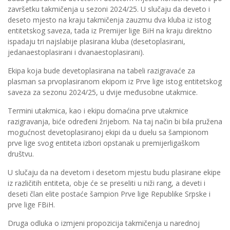
završetku takmičenja u sezoni 2024/25. U slučaju da deveto i
deseto mjesto na kraju takmičenja zauzmu dva kluba iz istog
entitetskog saveza, tada iz Premijer lige BiH na kraju direktno
ispadaju tri najslabije plasirana kluba (desetoplasirani,
jedanaestoplasirani i dvanaestoplasirani).
Ekipa koja bude devetoplasirana na tabeli razigravaće za
plasman sa prvoplasiranom ekipom iz Prve lige istog entitetskog
saveza za sezonu 2024/25, u dvije međusobne utakmice.
Termini utakmica, kao i ekipu domaćina prve utakmice
razigravanja, biće određeni žrijebom. Na taj način bi bila pružena
mogućnost devetoplasiranoj ekipi da u duelu sa šampionom
prve lige svog entiteta izbori opstanak u premijerligaškom
društvu.
U slučaju da na devetom i desetom mjestu budu plasirane ekipe
iz različitih entiteta, obje će se preseliti u niži rang, a deveti i
deseti član elite postaće šampion Prve lige Republike Srpske i
prve lige FBiH.
Druga odluka o izmjeni propozicija takmičenja u narednoj