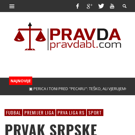
NAJNOVIJE
▣ PERICA I TONI PRED "PECARU": TEŠKO, ALI VJERUJEMO!
▣ TRE
FUDBAL
PREMIJER LIGA
PRVA LIGA RS
SPORT
PRVAK SRPSKE