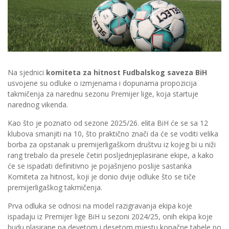
Na sjednici
komiteta za hitnost Fudbalskog saveza BiH
usvojene su odluke o izmjenama i dopunama propozicija
takmičenja za narednu sezonu Premijer lige, koja startuje
narednog vikenda.
Kao što je poznato od sezone 2025/26. elita BiH će se sa 12
klubova smanjiti na 10, što praktično znači da će se voditi velika
borba za opstanak u premijerligaškom društvu iz kojeg bi u niži
rang trebalo da presele četiri posljednjeplasirane ekipe, a kako
će se ispadati definitivno je pojašnjeno poslije sastanka
Komiteta za hitnost, koji je donio dvije odluke što se tiče
premijerligaškog takmičenja.
Prva odluka se odnosi na model razigravanja ekipa koje
ispadaju iz Premijer lige BiH u sezoni 2024/25, onih ekipa koje
budu plasirane na devetom i desetom mjestu konačne tabele po