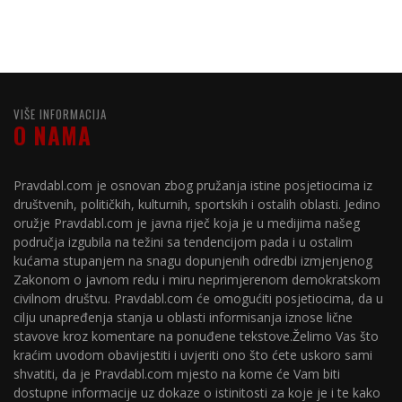
VIŠE INFORMACIJA
O NAMA
Pravdabl.com je osnovan zbog pružanja istine posjetiocima iz
društvenih, političkih, kulturnih, sportskih i ostalih oblasti. Jedino
oružje Pravdabl.com je javna riječ koja je u medijima našeg
područja izgubila na težini sa tendencijom pada i u ostalim
kućama stupanjem na snagu dopunjenih odredbi izmjenjenog
Zakonom o javnom redu i miru neprimjerenom demokratskom
civilnom društvu. Pravdabl.com će omogućiti posjetiocima, da u
cilju unapređenja stanja u oblasti informisanja iznose lične
stavove kroz komentare na ponuđene tekstove.Želimo Vas što
kraćim uvodom obavijestiti i uvjeriti ono što ćete uskoro sami
shvatiti, da je Pravdabl.com mjesto na kome će Vam biti
dostupne informacije uz dokaze o istinitosti za koje je i te kako