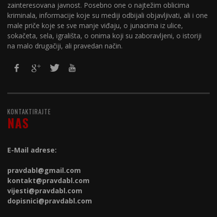
zainteresovana javnost. Posebno one o najtežim oblicima
kriminala, informacije koje su mediji odbijali objavljivati, ali i one
male priče koje se sve manje viđaju, o junacima iz ulice,
sokačeta, sela, igrališta, o onima koji su zaboravljeni, o istoriji
na malo drugačiji, ali pravedan način.
KONTAKTIRAJTE
NAS
E-Mail adrese:
pravdabl@gmail.com
kontakt@
pravdabl.com
vijesti@
pravdabl.com
dopisnici@
pravdabl.com