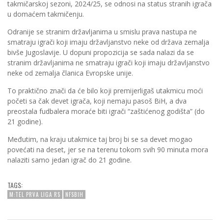
takmičarskoj sezoni, 2024/25, se odnosi na status stranih igrača
u domaćem takmičenju.
Odranije se stranim državljanima u smislu prava nastupa ne
smatraju igrači koji imaju državljanstvo neke od država zemalja
bivše Jugoslavije. U dopuni propozicija se sada nalazi da se
stranim državljanima ne smatraju igrači koji imaju državljanstvo
neke od zemalja članica Evropske unije.
To praktično znači da će bilo koji premijerligaš utakmicu moći
početi sa čak devet igrača, koji nemaju pasoš BiH, a dva
preostala fudbalera moraće biti igrači “zaštićenog godišta” (do
21 godine).
Međutim, na kraju utakmice taj broj bi se sa devet mogao
povećati na deset, jer se na terenu tokom svih 90 minuta mora
nalaziti samo jedan igrač do 21 godine.
TAGS:
M:TEL PRVA LIGA RS
NFSBIH