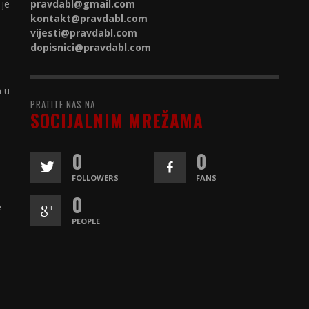
 je
pravdabl@gmail.com
kontakt@
pravdabl.com
vijesti@
pravdabl.com
dopisnici@
pravdabl.com
a u
PRATITE NAS NA
SOCIJALNIM MREŽAMA
0
0
FOLLOWERS
FANS
0
e
PEOPLE