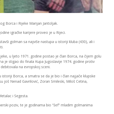
g Borca i Rijeke Marijan Јantoljak.
odine igračke karijere proveo je u Rijeci.
vši golman sa najviše nastupa u istoriji kluba (430), ali i
ti.
ijeke, u ljeto 1971. godine postao je član Borca, na čijem golu
 je stigao do finala Kupa Јugoslavije 1974. godine protiv
 debitovala na evropskoj sceni.
istoriji Borca, a smatra se da je bio i član najjače klupske
 su još Nenad Gavrilović, Zoran Smileski, Miloš Cetina,
Metalac i Segesta.
enerski poziv, te je godinama bio “šef” mladim golmanima