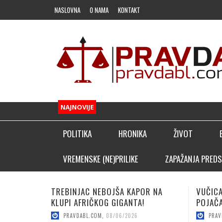
NASLOVNA
O NAMA
KONTAKT
NAJNOVIJE
POLITIKA
HRONIKA
ŽIVOT
FUDBAL
VREMENSKE (NE)PRILIKE
ZAPAŽANJA PREDS
OSTALI SPORTOVI
VUČICA SA PALA DOVELA TOP
LUČIĆ:
KLADIONIČARSKI KUTAK
POJAČANJE!
SEZON
PRAVDABL.COM
,
08/06/2026
PRAV