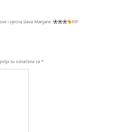
ve i vjecna slava Marijane .
RIP
olja su označena sa
*