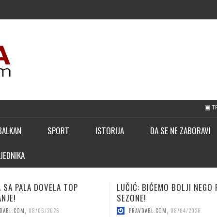
▣ TREBINJAC NEB
BALKAN
SPORT
ISTORIJA
DA SE NE ZABORAVI
JEDNIKA
 BIĆEMO BOLJI NEGO PROŠLE
KUNIĆ ZA JAČI NAPAD BORCA
E!
PRAVDABL.COM
,
08/04/2026
DABL.COM
,
08/04/2026