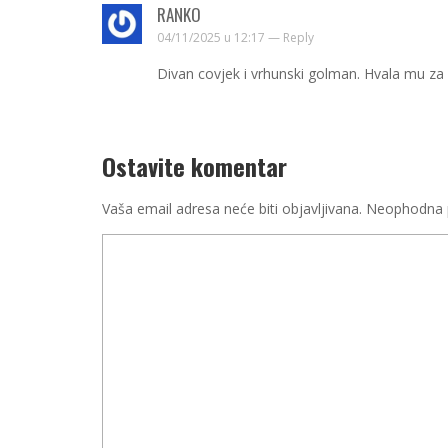
RANKO
04/11/2025 u 12:17 —
Reply
Divan covjek i vrhunski golman. Hvala mu za s
Ostavite komentar
Vaša email adresa neće biti objavljivana.
Neophodna p