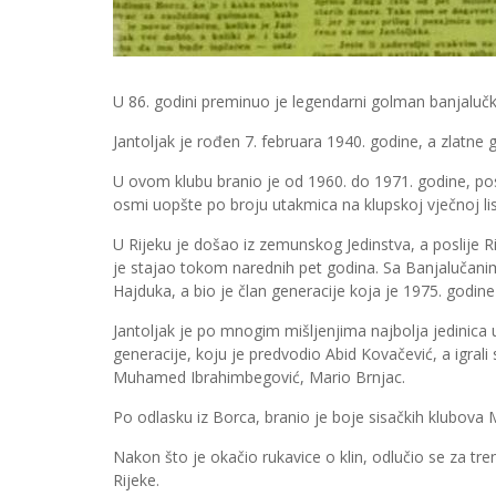
U 86. godini preminuo je legendarni golman banjalučko
Јantoljak je rođen 7. februara 1940. godine, a zlatne g
U ovom klubu branio je od 1960. do 1971. godine, posta
osmi uopšte po broju utakmica na klupskoj vječnoj lis
U Rijeku je došao iz zemunskog Јedinstva, a poslije R
je stajao tokom narednih pet godina. Sa Banjalučanima
Hajduka, a bio je član generacije koja je 1975. godine
Јantoljak je po mnogim mišljenjima najbolja jedinica u 
generacije, koju je predvodio Abid Kovačević, a igrali
Muhamed Ibrahimbegović, Mario Brnjac.
Po odlasku iz Borca, branio je boje sisačkih klubova 
Nakon što je okačio rukavice o klin, odlučio se za tr
Rijeke.