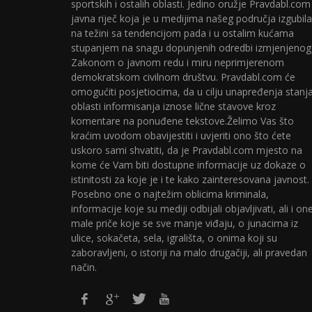
sportskih i ostalih oblasti. Jedino oružje Pravdabl.com
javna riječ koja je u medijima našeg područja izgubila
na težini sa tendencijom pada i u ostalim kućama
stupanjem na snagu dopunjenih odredbi izmjenjenog
Zakonom o javnom redu i miru neprimjerenom
demokratskom civilnom društvu. Pravdabl.com će
omogućiti posjetiocima, da u cilju unapređenja stanj
oblasti informisanja iznose lične stavove kroz
komentare na ponuđene tekstove.Želimo Vas što
kraćim uvodom obavijestiti i uvjeriti ono što ćete
uskoro sami shvatiti, da je Pravdabl.com mjesto na
kome će Vam biti dostupne informacije uz dokaze o
istinitosti za koje je i te kako zainteresovana javnost.
Posebno one o najtežim oblicima kriminala,
informacije koje su mediji odbijali objavljivati, ali i on
male priče koje se sve manje viđaju, o junacima iz
ulice, sokačeta, sela, igrališta, o onima koji su
zaboravljeni, o istoriji na malo drugačiji, ali pravedan
način.